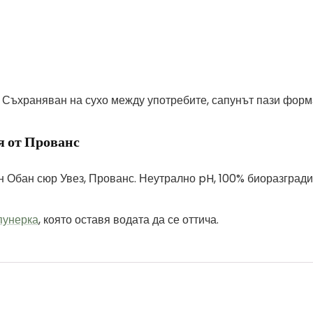
. Съхраняван на сухо между употребите, сапунът пази форм
я от Прованс
 Обан сюр Увез, Прованс. Неутрално pH, 100% биоразградим
пунерка
, която оставя водата да се оттича.