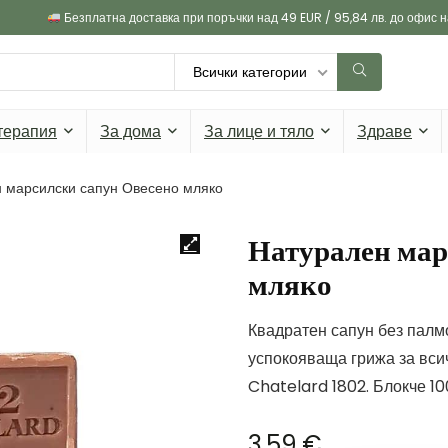
Безплатна доставка при поръчки над 49 EUR / 95,84 лв. до офис 
Всички категории
терапия
За дома
За лице и тяло
Здраве
 марсилски сапун Овесено мляко
Натурален мар
мляко
Квадратен сапун без палм
успокояваща грижа за всич
Chatelard 1802. Блокче 100
3,59
€