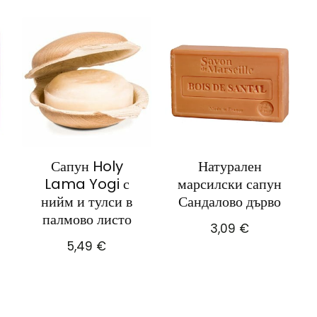
Сапун Holy
Натурален
Lama Yogi с
марсилски сапун
нийм и тулси в
Сандалово дърво
палмово листо
3,09
€
5,49
€