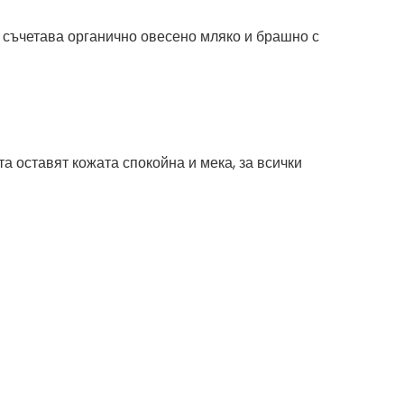
о съчетава органично овесено мляко и брашно с
а оставят кожата спокойна и мека, за всички