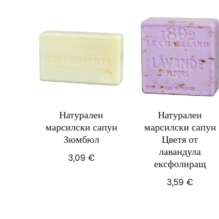
Натурален
Натурален
марсилски сапун
марсилски сапун
Зюмбюл
Цветя от
лавандула
3,09
€
ексфолиращ
3,59
€