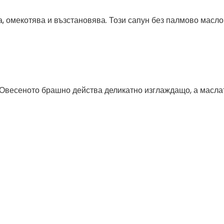
а, омекотява и възстановява. Този сапун без палмово масл
 Овесеното брашно действа деликатно изглаждащо, а маслат