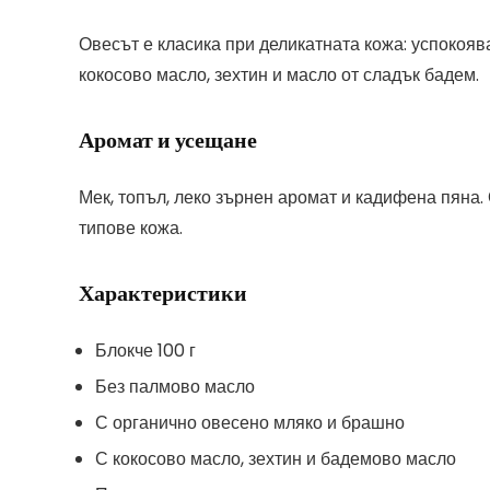
Овесът е класика при деликатната кожа: успокояв
кокосово масло, зехтин и масло от сладък бадем.
Аромат и усещане
Мек, топъл, леко зърнен аромат и кадифена пяна.
типове кожа.
Характеристики
Блокче 100 г
Без палмово масло
С органично овесено мляко и брашно
С кокосово масло, зехтин и бадемово масло