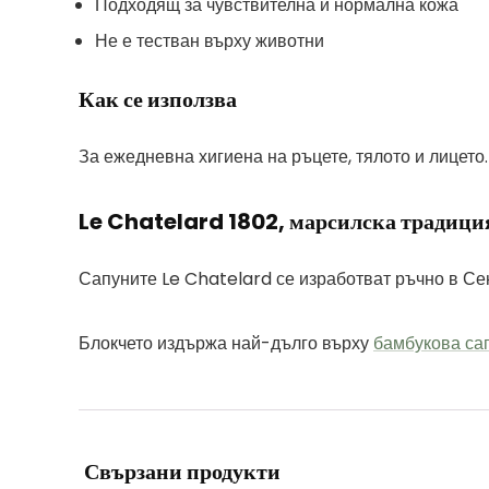
Подходящ за чувствителна и нормална кожа
Не е тестван върху животни
Как се използва
За ежедневна хигиена на ръцете, тялото и лицето
Le Chatelard 1802, марсилска традици
Сапуните Le Chatelard се изработват ръчно в Сен
Блокчето издържа най-дълго върху
бамбукова са
Свързани продукти