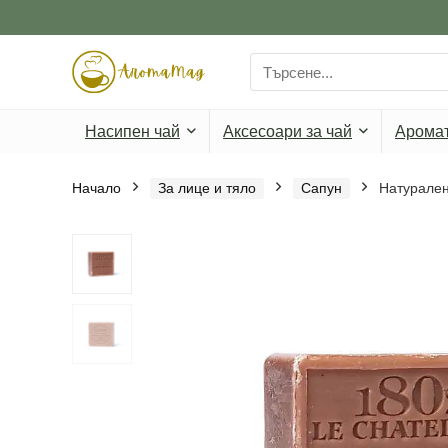
Search
for:
Насипен чай
Аксесоари за чай
Арома
Начало
За лице и тяло
Сапун
Натурален