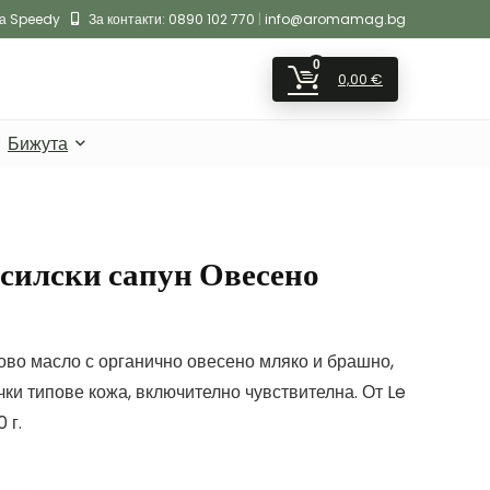
на Speedy
За контакти:
0890 102 770
|
info@aromamag.bg
0
0,00
€
Бижута
силски сапун Овесено
ово масло с органично овесено мляко и брашно,
ки типове кожа, включително чувствителна. От Le
 г.