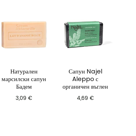
Натурален
Сапун Najel
марсилски сапун
Aleppo с
Бадем
органичен въглен
3,09
€
4,69
€