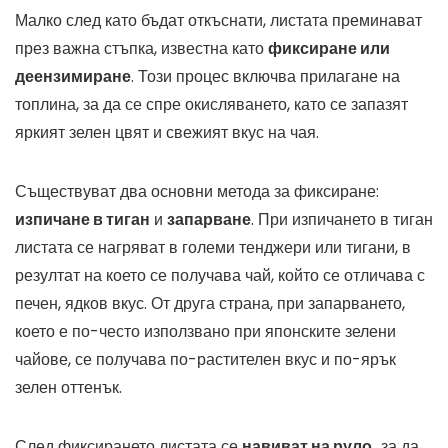
Малко след като бъдат откъснати, листата преминават
през важна стъпка, известна като
фиксиране или
деензимиране
. Този процес включва прилагане на
топлина, за да се спре окисляването, като се запазят
яркият зелен цвят и свежият вкус на чая.
Съществуват два основни метода за фиксиране:
изпичане в тиган
и
запарване
. При изпичането в тиган
листата се нагряват в големи тенджери или тигани, в
резултат на което се получава чай, който се отличава с
печен, ядков вкус. От друга страна, при запарването,
което е по-често използвано при японските зелени
чайове, се получава по-растителен вкус и по-ярък
зелен оттенък.
След фиксирането листата се
навиват на руло,
за да