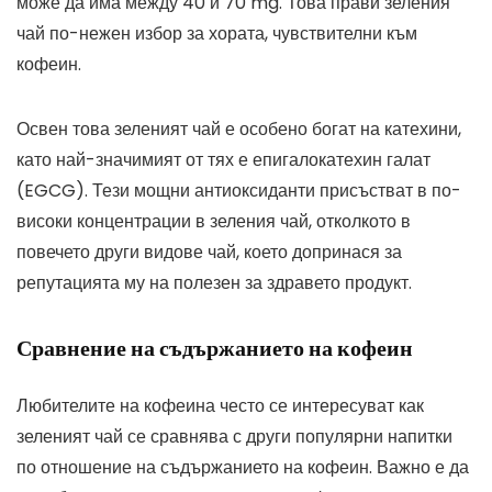
може да има между 40 и 70 mg. Това прави зеления
чай по-нежен избор за хората, чувствителни към
кофеин.
Освен това зеленият чай е особено богат на катехини,
като най-значимият от тях е епигалокатехин галат
(EGCG). Тези мощни антиоксиданти присъстват в по-
високи концентрации в зеления чай, отколкото в
повечето други видове чай, което допринася за
репутацията му на полезен за здравето продукт.
Сравнение на съдържанието на кофеин
Любителите на кофеина често се интересуват как
зеленият чай се сравнява с други популярни напитки
по отношение на съдържанието на кофеин. Важно е да