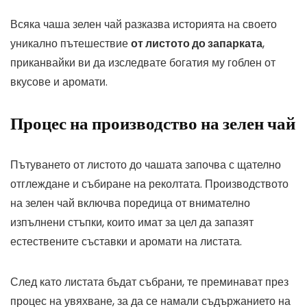
Всяка чаша зелен чай разказва историята на своето
уникално пътешествие
от листото до запарката
,
приканвайки ви да изследвате богатия му гоблен от
вкусове и аромати.
Процес на производство на зелен чай
Пътуването от листото до чашата започва с щателно
отглеждане и събиране на реколтата. Производството
на зелен чай включва поредица от внимателно
изпълнени стъпки, които имат за цел да запазят
естествените съставки и аромати на листата.
След като листата бъдат събрани, те преминават през
процес на увяхване, за да се намали съдържанието на