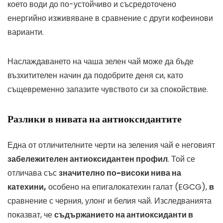
което води до по-устойчиво и съсредоточено
енергийно изживяване в сравнение с други кофеинови
варианти.
Наслаждаването на чаша зелен чай може да бъде
възхитителен начин да подобрите деня си, като
същевременно запазите чувството си за спокойствие.
Разлики в нивата на антиоксидантите
Една от отличителните черти на зеления чай е неговият
забележителен антиоксидантен профил
. Той се
отличава със
значително по-високи нива на
катехини,
особено на епигалокатехин галат (EGCG),
в
сравнение с черния, улонг и белия чай. Изследванията
показват, че
съдържанието на антиоксиданти в