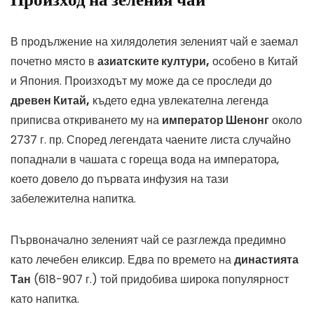
В продължение на хилядолетия зеленият чай е заемал
почетно място в
азиатските култури,
особено в Китай
и Япония. Произходът му може да се проследи до
древен Китай,
където една увлекателна легенда
приписва откриването му на
император Шенонг
около
2737 г. пр. Според легендата чаените листа случайно
попаднали в чашата с гореща вода на императора,
което довело до първата инфузия на тази
забележителна напитка.
Първоначално зеленият чай се разглежда предимно
като лечебен еликсир. Едва по времето на
династията
Тан
(618-907 г.) той придобива широка популярност
като напитка.