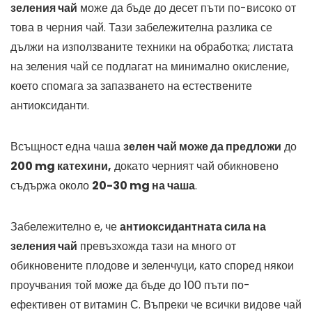
зеления чай
може да бъде до десет пъти по-високо от
това в черния чай. Тази забележителна разлика се
дължи на използваните техники на обработка; листата
на зеления чай се подлагат на минимално окисление,
което спомага за запазването на естествените
антиоксиданти.
Всъщност една чаша
зелен чай може да предложи
до
200 mg катехини,
докато черният чай обикновено
съдържа около
20-30 mg на чаша
.
Забележително е, че
антиоксидантната сила на
зеления чай
превъзхожда тази на много от
обикновените плодове и зеленчуци, като според някои
проучвания той може да бъде до 100 пъти по-
ефективен от витамин С. Въпреки че всички видове чай