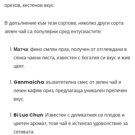
орехов, кестенов вкус.
В допълнение към тези сортове, няколко други сорта
зелен чай са популярни сред ентусиастите:
Матча
: фино смлян прах, получен от отглеждани в
сянка чаени листа, известен с богатия си вкус и жив
цвят.
Genmaicha
: възхитителна смес от зелен чай и
печен кафяв ориз, предлагаща уникален препечен
вкус.
Bi Luo Chun
: Известен с деликатния си плодов и
цветен аромат, този чай е истинско удоволствие за
сетивата.