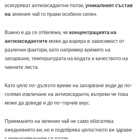
осигуряват антиоксидантни ползи,
уникалният състав
на
зеления чай го прави особено силен.
Важно е да се отбележи, че
концентрацията на
антиоксидантите
може да варира в зависимост от
различни фактори, като например времето на
запарване, температурата на водата и качеството на
чаените листа.
Като цяло по-дългото време на запарване води до по-
голямо извличане на антиоксиданти, въпреки че това
може да доведе и до по-горчив вкус.
Приемането на зеления чай не само обогатява
ежедневието ви, но и подобрява цялостното ви здраве
с впечатляващите си ползи.