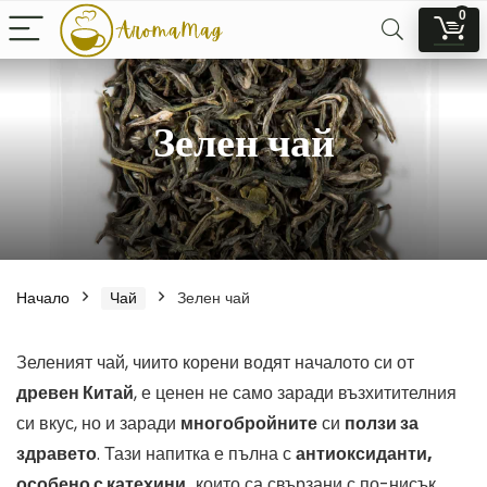
0
Зелен чай
Начало
Чай
Зелен чай
Зеленият чай, чиито корени водят началото си от
древен Китай
, е ценен не само заради възхитителния
си вкус, но и заради
многобройните
си
ползи за
здравето
. Тази напитка е пълна с
антиоксиданти,
особено с катехини,
които са свързани с по-нисък