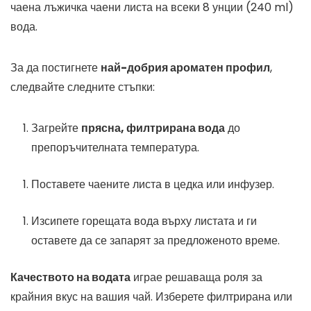
чаена лъжичка чаени листа на всеки 8 унции (240 ml)
вода.
За да постигнете
най-добрия ароматен профил
,
следвайте следните стъпки:
Загрейте
прясна, филтрирана вода
до
препоръчителната температура.
Поставете чаените листа в цедка или инфузер.
Изсипете горещата вода върху листата и ги
оставете да се запарят за предложеното време.
Качеството на водата
играе решаваща роля за
крайния вкус на вашия чай. Изберете филтрирана или