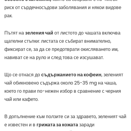
риск от сърдечносъдови заболявания и някои видове
рак.
Пътят на
зеления чай
от листото до чашата включва
щателни стъпки: листата се събират внимателно,
фиксират се, за да се предотврати окисляването им,
навиват се на руло и след това се изсушават.
Що се отнася до
съдържанието на кофеин
, зеленият
чай обикновено съдържа около 25-35 mg на чаша,
което го прави по-нежен избор в сравнение с черния
чай или кафето.
В допълнение към ползите си за здравето, зеленият чай
е известен и в
грижата за кожата
заради