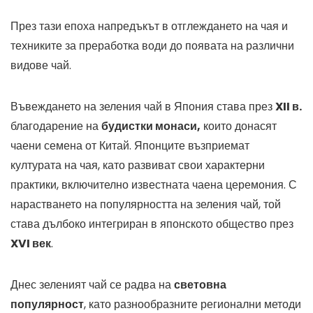
През тази епоха напредъкът в отглеждането на чая и
техниките за преработка води до появата на различни
видове чай.
Въвеждането на зеления чай в Япония става през
XII в.
благодарение на
будистки монаси,
които донасят
чаени семена от Китай. Японците възприемат
културата на чая, като развиват свои характерни
практики, включително известната чаена церемония. С
нарастването на популярността на зеления чай, той
става дълбоко интегриран в японското общество през
XVI век
.
Днес зеленият чай се радва на
световна
популярност
, като разнообразните регионални методи