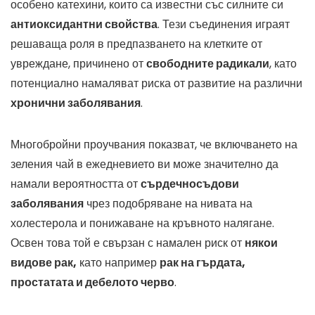
особено катехини, които са известни със силните си
антиоксидантни свойства
. Тези съединения играят
решаваща роля в предпазването на клетките от
увреждане, причинено от
свободните радикали
, като
потенциално намаляват риска от развитие на различни
хронични заболявания
.
Многобройни проучвания показват, че включването на
зеления чай в ежедневието ви може значително да
намали вероятността от
сърдечносъдови
заболявания
чрез подобряване на нивата на
холестерола и понижаване на кръвното налягане.
Освен това той е свързан с намален риск от
някои
видове рак,
като например
рак на гърдата,
простатата и дебелото черво
.