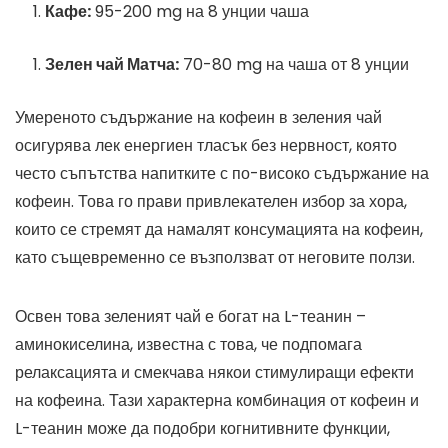
Кафе:
95-200 mg на 8 унции чаша
Зелен чай Матча:
70-80 mg на чаша от 8 унции
Умереното съдържание на кофеин в зеления чай
осигурява лек енергиен тласък без нервност, която
често съпътства напитките с по-високо съдържание на
кофеин. Това го прави привлекателен избор за хора,
които се стремят да намалят консумацията на кофеин,
като същевременно се възползват от неговите ползи.
Освен това зеленият чай е богат на L-теанин –
аминокиселина, известна с това, че подпомага
релаксацията и смекчава някои стимулиращи ефекти
на кофеина. Тази характерна комбинация от кофеин и
L-теанин може да подобри когнитивните функции,