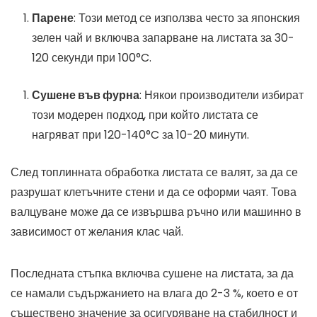
Парене
: Този метод се използва често за японския
зелен чай и включва запарване на листата за 30-
120 секунди при 100°C.
Сушене във фурна
: Някои производители избират
този модерен подход, при който листата се
нагряват при 120-140°C за 10-20 минути.
След топлинната обработка листата се валят, за да се
разрушат клетъчните стени и да се оформи чаят. Това
валцуване може да се извършва ръчно или машинно в
зависимост от желания клас чай.
Последната стъпка включва сушене на листата, за да
се намали съдържанието на влага до 2-3 %, което е от
съществено значение за осигуряване на стабилност и