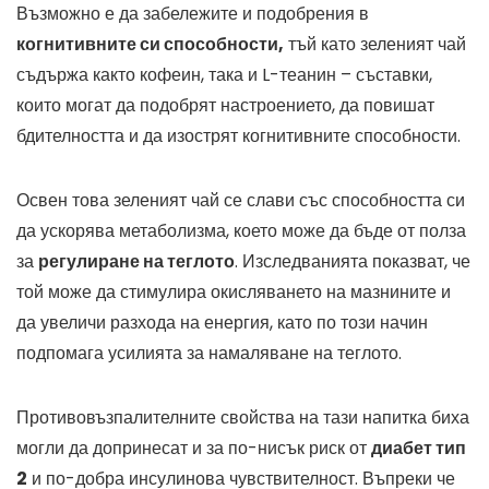
Възможно е да забележите и подобрения в
когнитивните си способности,
тъй като зеленият чай
съдържа както кофеин, така и L-теанин – съставки,
които могат да подобрят настроението, да повишат
бдителността и да изострят когнитивните способности.
Освен това зеленият чай се слави със способността си
да ускорява метаболизма, което може да бъде от полза
за
регулиране на теглото
. Изследванията показват, че
той може да стимулира окисляването на мазнините и
да увеличи разхода на енергия, като по този начин
подпомага усилията за намаляване на теглото.
Противовъзпалителните свойства на тази напитка биха
могли да допринесат и за по-нисък риск от
диабет тип
2
и по-добра инсулинова чувствителност. Въпреки че