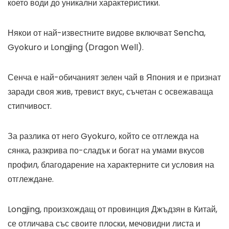
което води до уникални характеристики.
Някои от най-известните видове включват Sencha,
Gyokuro и Longjing (Dragon Well).
Сенча е най-обичаният зелен чай в Япония и е признат
заради своя жив, тревист вкус, съчетан с освежаваща
стипчивост.
За разлика от него Gyokuro, който се отглежда на
сянка, разкрива по-сладък и богат на умами вкусов
профил, благодарение на характерните си условия на
отглеждане.
Longjing, произхождащ от провинция Джъдзян в Китай,
се отличава със своите плоски, мечовидни листа и