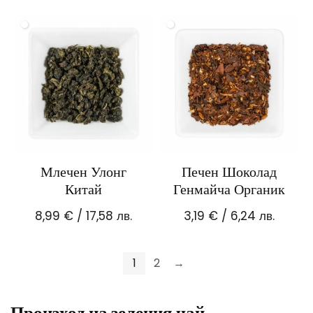
Млечен Улонг
Печен Шоколад
Китай
Генмайча Органик
8,99
€
/ 17,58 лв.
3,19
€
/ 6,24 лв.
1
2
→
Произход на зеления чай