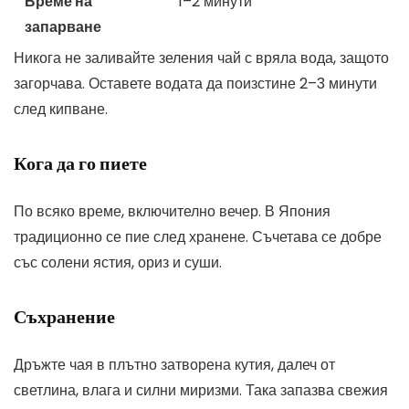
Време на
1–2 минути
запарване
Никога не заливайте зеления чай с вряла вода, защото
загорчава. Оставете водата да поизстине 2–3 минути
след кипване.
Кога да го пиете
По всяко време, включително вечер. В Япония
традиционно се пие след хранене. Съчетава се добре
със солени ястия, ориз и суши.
Съхранение
Дръжте чая в плътно затворена кутия, далеч от
светлина, влага и силни миризми. Така запазва свежия