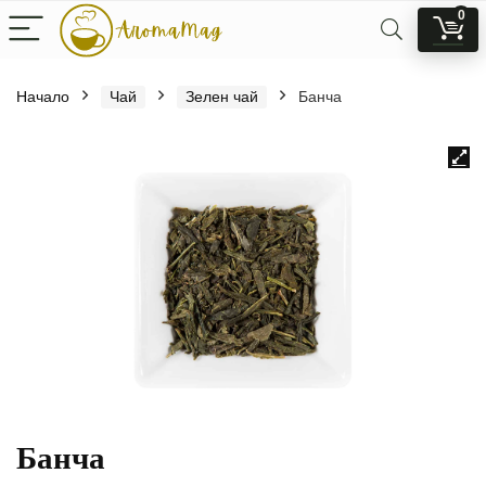
0
Начало
Чай
Зелен чай
Банча
Банча