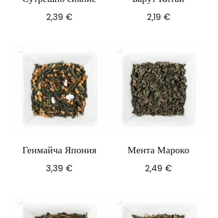
2,39
€
2,19
€
Генмайча Япония
Мента Мароко
3,39
€
2,49
€