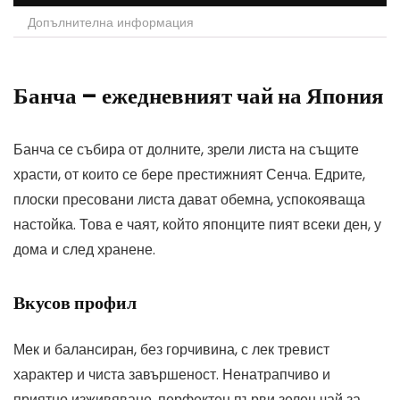
Допълнителна информация
Банча – ежедневният чай на Япония
Банча се събира от долните, зрели листа на същите
храсти, от които се бере престижният Сенча. Едрите,
плоски пресовани листа дават обемна, успокояваща
настойка. Това е чаят, който японците пият всеки ден, у
дома и след хранене.
Вкусов профил
Мек и балансиран, без горчивина, с лек тревист
характер и чиста завършеност. Ненатрапчиво и
приятно изживяване, перфектен първи зелен чай за