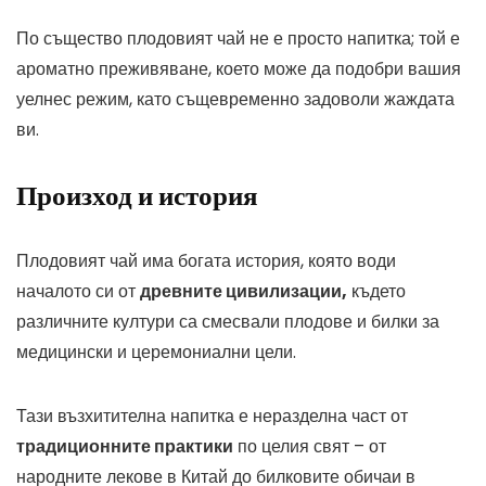
По същество плодовият чай не е просто напитка; той е
ароматно преживяване, което може да подобри вашия
уелнес режим, като същевременно задоволи жаждата
ви.
Произход и история
Плодовият чай има богата история, която води
началото си от
древните цивилизации,
където
различните култури са смесвали плодове и билки за
медицински и церемониални цели.
Тази възхитителна напитка е неразделна част от
традиционните практики
по целия свят – от
народните лекове в Китай до билковите обичаи в