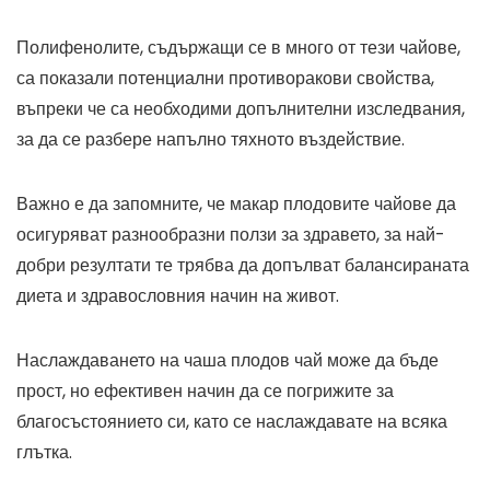
Полифенолите, съдържащи се в много от тези чайове,
са показали потенциални противоракови свойства,
въпреки че са необходими допълнителни изследвания,
за да се разбере напълно тяхното въздействие.
Важно е да запомните, че макар плодовите чайове да
осигуряват разнообразни ползи за здравето, за най-
добри резултати те трябва да допълват балансираната
диета и здравословния начин на живот.
Наслаждаването на чаша плодов чай може да бъде
прост, но ефективен начин да се погрижите за
благосъстоянието си, като се наслаждавате на всяка
глътка.