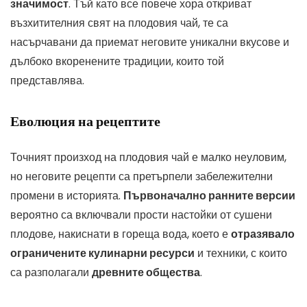
значимост
. Тъй като все повече хора откриват
възхитителния свят на плодовия чай, те са
насърчавани да приемат неговите уникални вкусове и
дълбоко вкоренените традиции, които той
представлява.
Еволюция на рецептите
Точният произход на плодовия чай е малко неуловим,
но неговите рецепти са претърпели забележителни
промени в историята.
Първоначално ранните версии
вероятно са включвали прости настойки от сушени
плодове, накиснати в гореща вода, което е
отразявало
ограничените кулинарни ресурси
и техники, с които
са разполагали
древните общества
.