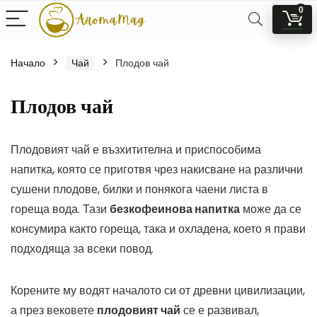
0
Начало
Чай
Плодов чай
Плодов чай
Плодовият чай е възхитителна и приспособима
напитка, която се приготвя чрез накисване на различни
сушени плодове, билки и понякога чаени листа в
гореща вода. Тази
безкофеинова напитка
може да се
консумира както гореща, така и охладена, което я прави
подходяща за всеки повод.
Корените му водят началото си от древни цивилизации,
а през вековете
плодовият чай
се е развивал,