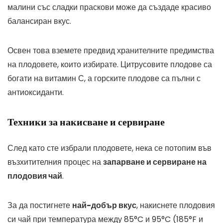
малини със сладки праскови може да създаде красиво
балансиран вкус.
Освен това вземете предвид хранителните предимства
на плодовете, които избирате. Цитрусовите плодове са
богати на витамин С, а горските плодове са пълни с
антиоксиданти.
Техники за накисване и сервиране
След като сте избрали плодовете, нека се потопим във
възхитителния процес на
запарване и сервиране на
плодовия чай
.
За да постигнете
най-добър вкус
, накиснете плодовия
си чай при температура между 85°C и 95°C (185°F и