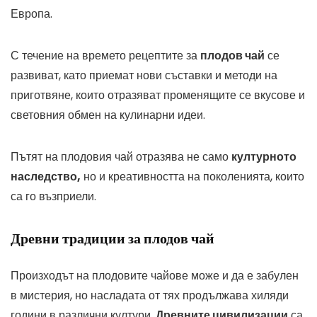
Европа.
С течение на времето рецептите за
плодов чай
се
развиват, като приемат нови съставки и методи на
приготвяне, които отразяват променящите се вкусове и
световния обмен на кулинарни идеи.
Пътят на плодовия чай отразява не само
културното
наследство,
но и креативността на поколенията, които
са го възприели.
Древни традиции за плодов чай
Произходът на плодовите чайове може и да е забулен
в мистерия, но насладата от тях продължава хиляди
години в различни култури.
Древните цивилизации
са