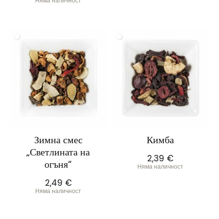
Няма наличност
Зимна смес
Кимба
„Светлината на
2,39
€
огъня“
Няма наличност
2,49
€
Няма наличност