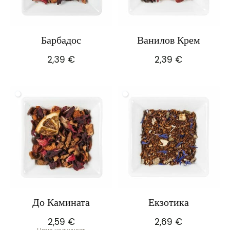
Барбадос
Ванилов Крем
2,39
€
2,39
€
До Камината
Екзотика
2,59
€
2,69
€