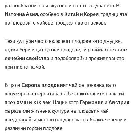
разнообразните си вкусове и ползи за здравето. В
Източна Азия
, особено в
Китай и Корея
, традицията
на плодовите чайове процъфтява от векове.
Тези култури често включват плодове като джудже,
годжи бери и цитрусови плодове, вярвайки в техните
лечебни свойства
и подобрявайки преживяването
при пиене на чай.
В цяла
Европа
плодовият чай
се появява като
популярна алтернатива на безалкохолните напитки
през
XVIII и XIX век
. Нации като
Германия и Австрия
са развили жизнена култура на плодовия чай,
представяйки местни плодове като ябълки, череши и
различни горски плодове.