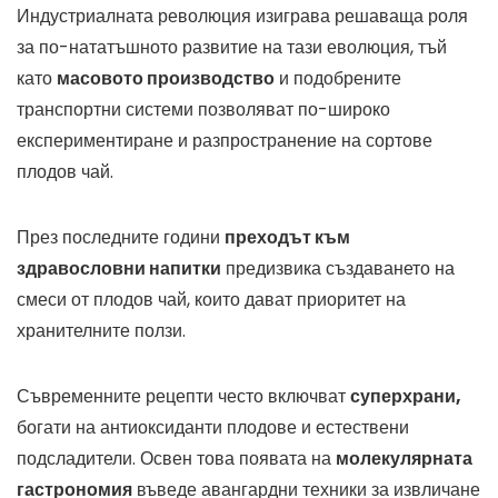
Индустриалната революция изиграва решаваща роля
за по-нататъшното развитие на тази еволюция, тъй
като
масовото производство
и подобрените
транспортни системи позволяват по-широко
експериментиране и разпространение на сортове
плодов чай.
През последните години
преходът към
здравословни напитки
предизвика създаването на
смеси от плодов чай, които дават приоритет на
хранителните ползи.
Съвременните рецепти често включват
суперхрани,
богати на антиоксиданти плодове и естествени
подсладители. Освен това появата на
молекулярната
гастрономия
въведе авангардни техники за извличане