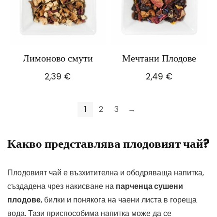
Лимоново смути
Мечтани Плодове
2,39
€
2,49
€
1
2
3
→
Какво представлява плодовият чай?
Плодовият чай е възхитителна и ободряваща напитка,
създадена чрез накисване на
парченца сушени
плодове
, билки и понякога на чаени листа в гореща
вода. Тази приспособима напитка може да се