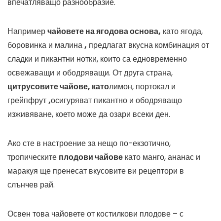
впечатляващо разнообразие.
Например
чайовете на ягодова основа,
като ягода,
боровинка и малина
,
предлагат вкусна комбинация от
сладки и пикантни нотки, които са едновременно
освежаващи и ободряващи. От друга страна,
цитрусовите чайове, като
лимон, портокал и
грейпфрут
,
осигуряват пикантно и ободряващо
изживяване, което може да озари всеки ден.
Ако сте в настроение за нещо по-екзотично,
тропическите
плодови чайове
като манго, ананас и
маракуя ще пренесат вкусовите ви рецептори в
слънчев рай.
Освен това чайовете от костилкови плодове – с