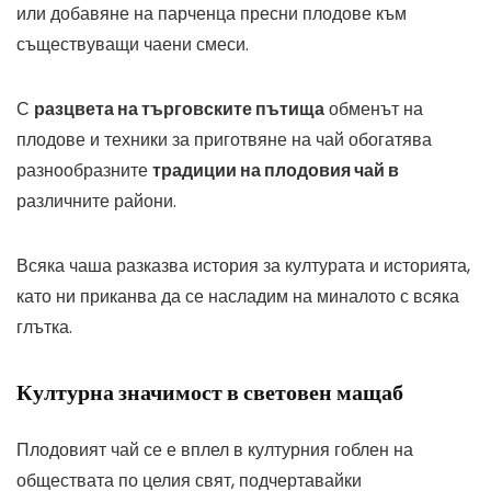
или добавяне на парченца пресни плодове към
съществуващи чаени смеси.
С
разцвета на търговските пътища
обменът на
плодове и техники за приготвяне на чай обогатява
разнообразните
традиции на плодовия чай в
различните райони.
Всяка чаша разказва история за културата и историята,
като ни приканва да се насладим на миналото с всяка
глътка.
Културна значимост в световен мащаб
Плодовият чай се е вплел в културния гоблен на
обществата по целия свят, подчертавайки