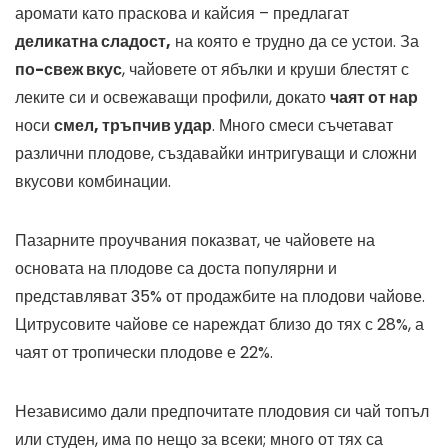
аромати като праскова и кайсия – предлагат
деликатна сладост,
на която е трудно да се устои. За
по-свеж вкус
, чайовете от ябълки и круши блестят с
леките си и освежаващи профили, докато
чаят от нар
носи
смел, тръпчив удар
. Много смеси съчетават
различни плодове, създавайки интригуващи и сложни
вкусови комбинации.
Пазарните проучвания показват, че чайовете на
основата на плодове са доста популярни и
представляват 35% от продажбите на плодови чайове.
Цитрусовите чайове се нареждат близо до тях с 28%, а
чаят от тропически плодове е 22%.
Независимо дали предпочитате плодовия си чай топъл
или студен, има по нещо за всеки; много от тях са