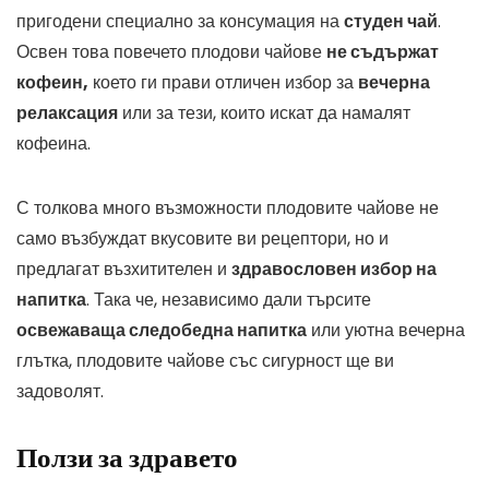
пригодени специално за консумация на
студен чай
.
Освен това повечето плодови чайове
не съдържат
кофеин,
което ги прави отличен избор за
вечерна
релаксация
или за тези, които искат да намалят
кофеина.
С толкова много възможности плодовите чайове не
само възбуждат вкусовите ви рецептори, но и
предлагат възхитителен и
здравословен избор на
напитка
. Така че, независимо дали търсите
освежаваща следобедна напитка
или уютна вечерна
глътка, плодовите чайове със сигурност ще ви
задоволят.
Ползи за здравето