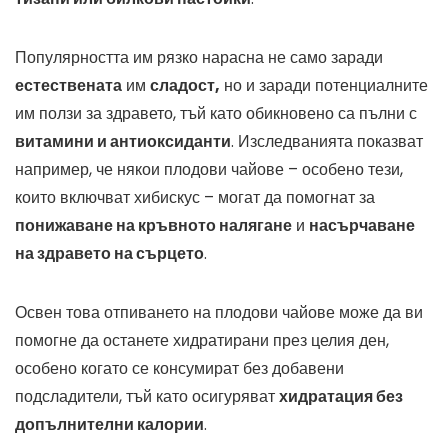
Популярността им рязко нарасна не само заради
естествената
им
сладост,
но и заради потенциалните
им ползи за здравето, тъй като обикновено са пълни с
витамини и антиоксиданти
. Изследванията показват
например, че някои плодови чайове – особено тези,
които включват хибискус – могат да помогнат за
понижаване на кръвното налягане
и
насърчаване
на здравето на сърцето
.
Освен това отпиването на плодови чайове може да ви
помогне да останете хидратирани през целия ден,
особено когато се консумират без добавени
подсладители, тъй като осигуряват
хидратация без
допълнителни калории
.