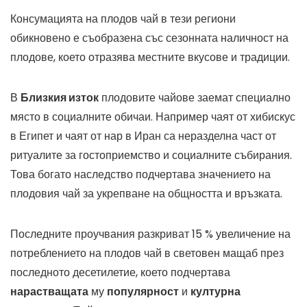
Консумацията на плодов чай в тези региони
обикновено е съобразена със сезонната наличност на
плодове, което отразява местните вкусове и традиции.
В
Близкия изток
плодовите чайове заемат специално
място в социалните обичаи. Например чаят от хибискус
в Египет и чаят от нар в Иран са неразделна част от
ритуалите за гостоприемство и социалните събирания.
Това богато наследство подчертава значението на
плодовия чай за укрепване на общността и връзката.
Последните проучвания разкриват 15 % увеличение на
потреблението на плодов чай в световен мащаб през
последното десетилетие, което подчертава
нарастващата
му
популярност
и
културна