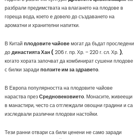
разбрали предимствата на влагането на плодове в
гореща вода, което е довело до създаването на
ароматни и хранителни напитки.
В Китай
плодовите чайове
могат да бъдат проследени
до
династията Хан (
206 г. пр. Хр. – 220 г. сл. Хр.
)
,
когато хората започват да комбинират сушени плодове
с билки заради
ползите им за здравето
.
В Европа популярността на плодовите чайове
нараства през
Средновековието
. Монасите, живеещи
в манастири, често са отглеждали овощни градини и са
изследвали различни плодови настойки.
Тези ранни отвари са били ценени не само заради