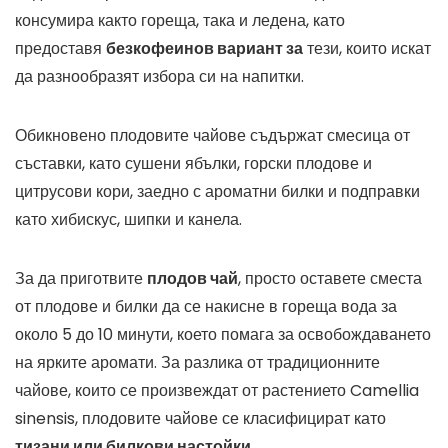
консумира както гореща, така и ледена, като
предоставя
безкофеинов вариант за
тези, които искат
да разнообразят избора си на напитки.
Обикновено плодовите чайове съдържат смесица от
съставки, като сушени ябълки, горски плодове и
цитрусови кори, заедно с ароматни билки и подправки
като хибискус, шипки и канела.
За да приготвите
плодов чай
, просто оставете сместа
от плодове и билки да се накисне в гореща вода за
около 5 до 10 минути, което помага за освобождаването
на ярките аромати. За разлика от традиционните
чайове, които се произвеждат от растението Camellia
sinensis, плодовите чайове се класифицират като
тизани или билкови настойки
.