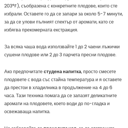
203°F), съобразена с конкретните плодове, които сте
избрали. Оставете го да се запари за около 5-7 минути,
за да се улови пълният спектър от аромати, като се
избягва прекомерната екстракция.
За всяка чаша вода използвайте 1 до 2 чаени лъжички
сушени плодове или 2 до 3 парчета пресни плодове.
Ако предпочитате
студена напитка
, просто смесете
плодовете с вода със стайна температура и я оставете
да престои в хладилника в продължение на 4 до 6
часа. Тази техника помага да се запазят деликатните
аромати на плодовете, което води до по-гладка и
освежаваща напитка.