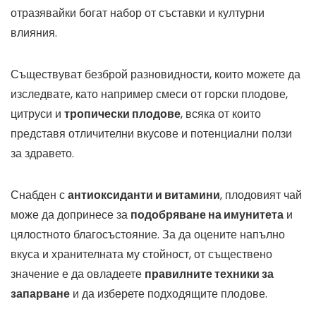
отразявайки богат набор от съставки и културни
влияния.
Съществуват безброй разновидности, които можете да
изследвате, като например смеси от горски плодове,
цитруси и
тропически плодове
, всяка от които
представя отличителни вкусове и потенциални ползи
за здравето.
Снабден с
антиоксиданти и витамини
, плодовият чай
може да допринесе за
подобряване на имунитета
и
цялостното благосъстояние. За да оцените напълно
вкуса и хранителната му стойност, от съществено
значение е да овладеете
правилните техники за
запарване
и да изберете подходящите плодове.