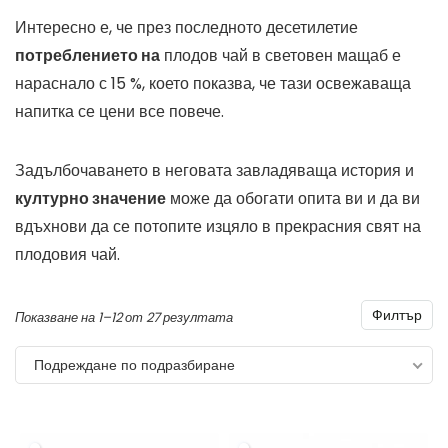
Интересно е, че през последното десетилетие
потреблението на
плодов чай в световен мащаб е
нараснало с 15 %, което показва, че тази освежаваща
напитка се цени все повече.
Задълбочаването в неговата завладяваща история и
културно значение
може да обогати опита ви и да ви
вдъхнови да се потопите изцяло в прекрасния свят на
плодовия чай.
Филтър
Показване на 1–12 от 27 резултата
Подреждане по подразбиране