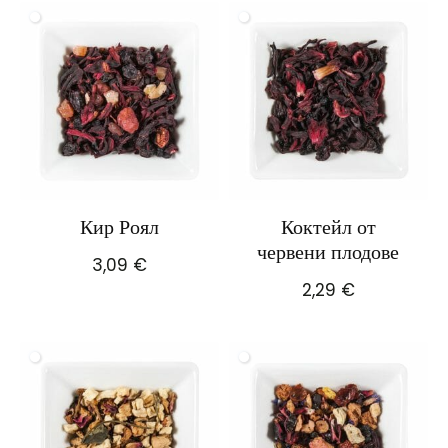
Кир Роял
Коктейл от
червени плодове
3,09
€
2,29
€