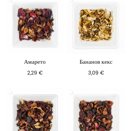
Амарето
Бананов кекс
2,29
€
3,09
€