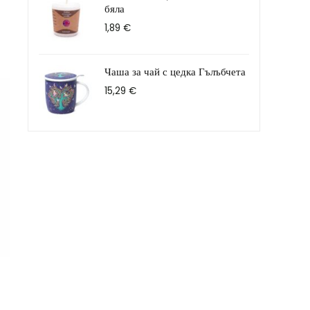
бяла
1,89
€
Чаша за чай с цедка Гълъбчета
15,29
€