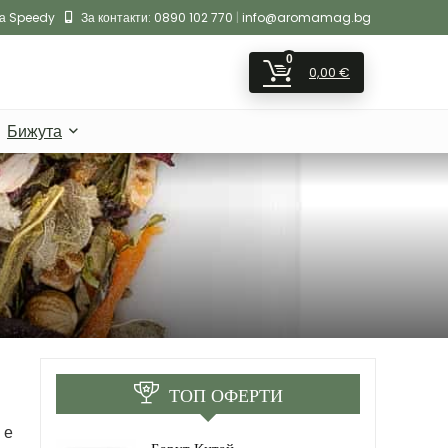
на Speedy
За контакти:
0890 102 770
|
info@aromamag.bg
0
0,00
€
Бижута
ТОП ОФЕРТИ
 е