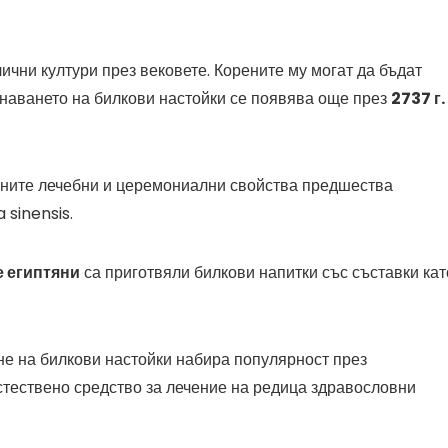
ични култури през вековете. Корените му могат да бъдат
наването на билкови настойки се появява още през
2737 г.
ехните лечебни и церемониални свойства предшества
 sinensis.
 египтяни
са приготвяли билкови напитки със съставки кат
е на билкови настойки набира популярност през
 естествено средство за лечение на редица здравословни