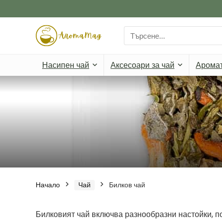
Search
for:
Насипен чай
Аксесоари за чай
Арома
Начало
Чай
Билков чай
Билковият чай включва разнообразни настойки, п