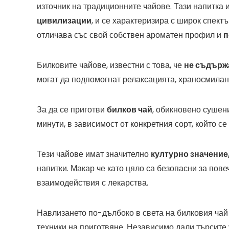
източник на традиционните чайове. Тази напитка и
цивилизации
, и се характеризира с широк спектъ
отличава със свой собствен ароматен профил и
п
Билковите чайове, известни с това, че
не съдърж
могат да подпомогнат релаксацията, храносмилан
За да се приготви
билков чай
, обикновено сушени
минути, в зависимост от конкретния сорт, който се
Тези чайове имат значително
културно значение
напитки. Макар че като цяло са безопасни за пов
взаимодействия с лекарства.
Навлизането по-дълбоко в света на билковия чай
техники на приготвяне. Независимо дали търсите 