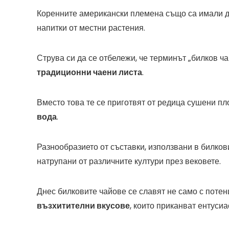
Коренните американски племена също са имали д
напитки от местни растения.
Струва си да се отбележи, че терминът „билков ч
традиционни чаени листа
.
Вместо това те се приготвят от редица сушени пло
вода
.
Разнообразието от съставки, използвани в билко
натрупани от различните култури през вековете.
Днес билковите чайове се славят не само с поте
възхитителни вкусове
, които приканват ентусиа