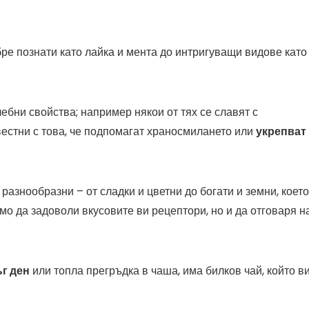
ре познати като лайка и мента до интригуващи видове като
ебни свойства; например някои от тях се славят с
звестни с това, че подпомагат храносмилането или
укрепват
разнообразни – от сладки и цветни до богати и земни, което
мо да задоволи вкусовите ви рецептори, но и да отговаря н
г ден
или топла прегръдка в чаша, има билков чай, който в