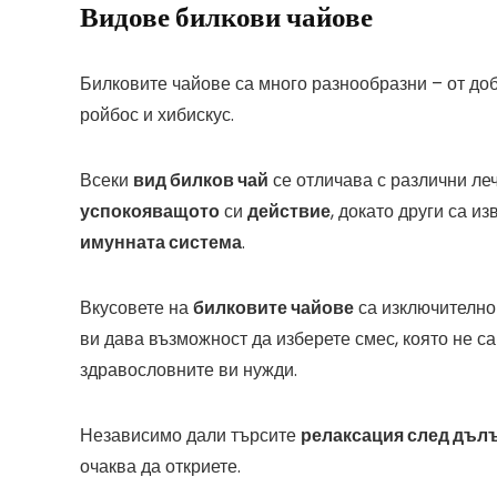
Видове билкови чайове
Билковите чайове са много разнообразни – от доб
ройбос и хибискус.
Всеки
вид билков чай
се отличава с различни леч
успокояващото
си
действие
, докато други са и
имунната система
.
Вкусовете на
билковите чайове
са изключително 
ви дава възможност да изберете смес, която не са
здравословните ви нужди.
Независимо дали търсите
релаксация след дълъ
очаква да откриете.