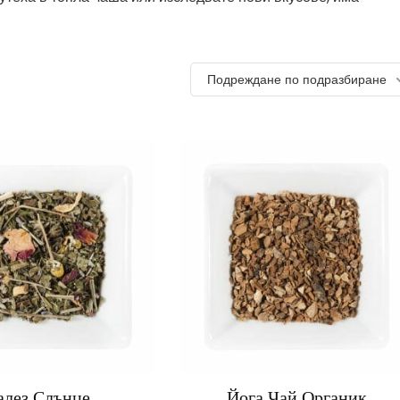
Подреждане по подразбиране
алез Слънце
Йога Чай Органик