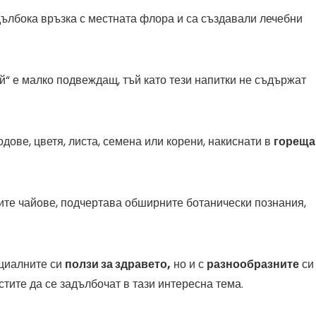
ълбока връзка с местната флора и са създавали лечебни
ай“ е малко подвеждащ, тъй като тези напитки не съдържат
дове, цветя, листа, семена или корени, накиснати в
гореща
вите чайове, подчертава обширните ботанически познания,
нциалните си
ползи за здравето,
но и с
разнообразните
с
стите да се задълбочат в тази интересна тема.