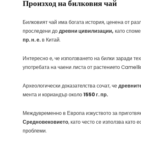
Произход на билковия чай
Билковият чай има богата история, ценена от разл
проследени до
древни цивилизации,
като споме
пр. н. е.
в Китай.
Интересно е, че използването на билки заради т
употребата на чаени листа от растението Camellia
Археологически доказателства сочат, че
древните
мента и кориандър около
1550 г. пр.
Междувременно в Европа изкуството за приготвян
Средновековието
, като често се използва като
проблеми.