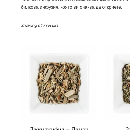
билкова инфузия, която ви очаква да откриете.
Showing all 7 results
Джинджифил – Лимон
З