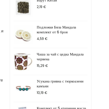
Барут Китай
2,19
€
Подложки Бяла Мандала
а
и
комплект от 6 броя
4,59
€
Чаша за чай с цедка Мандала
червена
15,29
€
те
Усукана гривна с тюркоазени
камъни
10,19
€
Комплект от 5 етерични масла