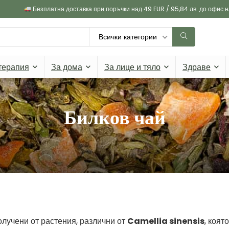
Безплатна доставка при поръчки над 49 EUR / 95,84 лв. до офис 
Всички категории
терапия
За дома
За лице и тяло
Здраве
Билков чай
олучени от растения, различни от
Camellia sinensis
, която