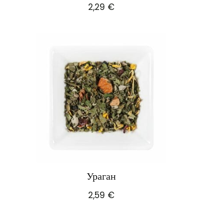
2,29
€
Ураган
2,59
€