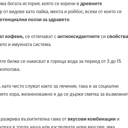
ма богата история, която се корени в
древните
р от видове като лайка, мента и ройбос, всеки от които се
отенциални ползи за здравето
.
ат кофеин,
се отличават с
антиоксидантните
си
свойств
ето и имунната система.
те билки се накисват в гореща вода за период от 3 до 15
 използва.
,
като често служат както за лечение, така и за социални
ечето хора, жизненоважно е да се държи сметка за възможни
 разкрива възхитителна гама от
вкусови комбинации
и
утеха в топла чаша или изследвате нови вкусове, има