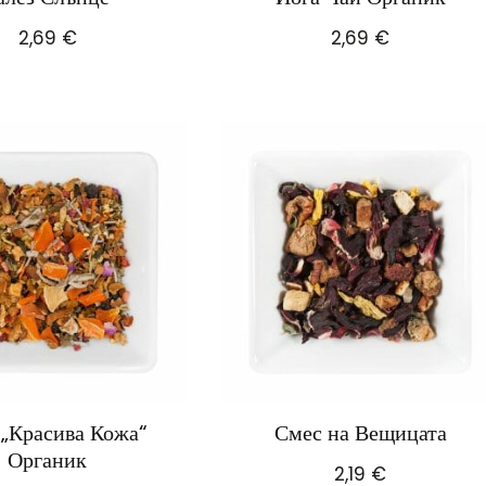
2,69
€
2,69
€
 „Красива Кожа“
Смес на Вещицата
Органик
2,19
€