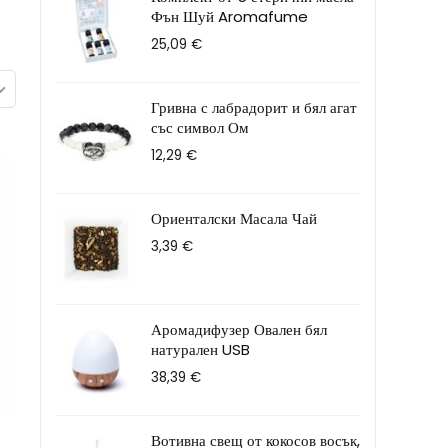
Фън Шуй Aromafume
25,09
€
Гривна с лабрадорит и бял агат
със символ Ом
12,29
€
Ориенталски Масала Чай
3,39
€
Аромадифузер Овален бял
натурален USB
38,39
€
Вотивна свещ от кокосов восък,