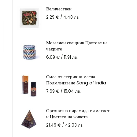
Величествен
2,29
€
/ 4,48 лв.
Мозаечен свещник Цветове на
чакрите
6,09
€
/ 11,91 лв.
Смес от етерични масла
Подмладяване Song of India
7,69
€
/ 15,04 лв.
Оргонитна пирамида с аметист
и Цветето на живота
21,49
€
/ 42,03 лв.