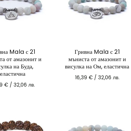
вна Mala с 21
Гривна Mala с 21
та от амазонит и
мъниста от амазонит и
сулка на Буда,
висулка на Ом, еластична
еластична
16,39
€
/ 32,06 лв.
39
€
/ 32,06 лв.