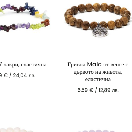
7 чакри, еластична
Гривна Mala от венге с
дървото на живота,
29
€
/ 24,04 лв.
еластична
6,59
€
/ 12,89 лв.