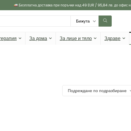
Безплатна доставка при поръчки над 49 EUR / 95,84 лв. до офис 
Бижута
терапия
За дома
За лице и тяло
Здраве
Подреждане по подразбиране