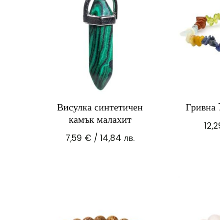
Висулка синтетичен
Гривна 
камък малахит
12,
7,59
€
/ 14,84 лв.