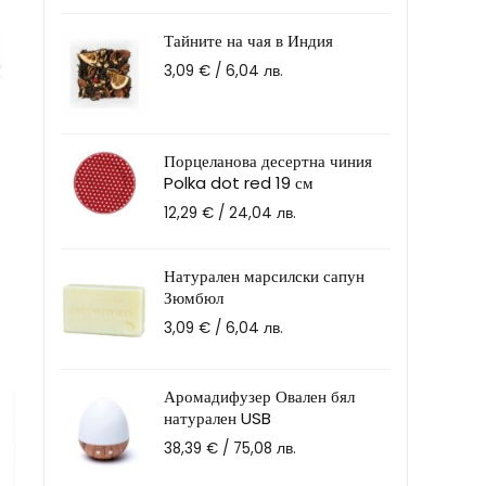
Тайните на чая в Индия
3,09
€
/ 6,04 лв.
Порцеланова десертна чиния
Polka dot red 19 см
12,29
€
/ 24,04 лв.
Натурален марсилски сапун
Зюмбюл
3,09
€
/ 6,04 лв.
Аромадифузер Овален бял
натурален USB
38,39
€
/ 75,08 лв.