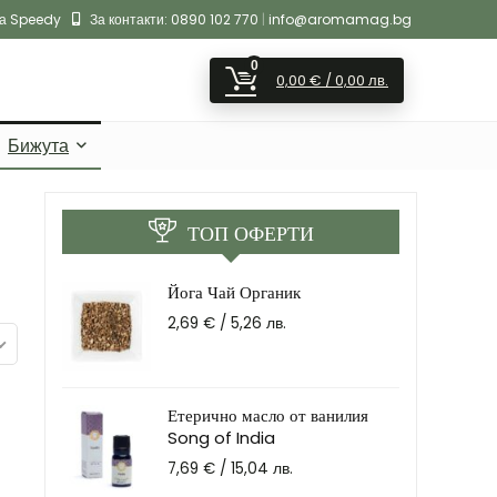
на Speedy
За контакти:
0890 102 770
|
info@aromamag.bg
0
0,00
€
/ 0,00 лв.
Бижута
ТОП ОФЕРТИ
Йога Чай Органик
2,69
€
/ 5,26 лв.
Етерично масло от ванилия
Song of India
7,69
€
/ 15,04 лв.