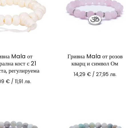
ивна Mala от
Гривна Mala от розов
рална кост с 21
кварц и символ Ом
та, регулируема
14,29
€
/ 27,95 лв.
09
€
/ 11,91 лв.