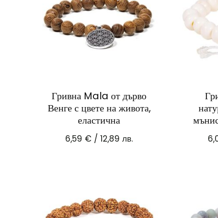
Гривна Mala от дърво
Гр
Венге с цвете на живота,
нату
еластична
мънис
6,59
€
/ 12,89 лв.
6,