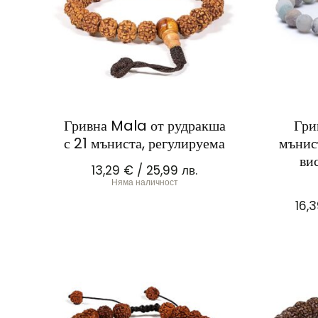
Гривна Mala от рудракша
Гри
с 21 мъниста, регулируема
мънис
ви
13,29
€
/ 25,99 лв.
Няма наличност
16,