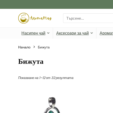
Search
for:
Насипен чай
Аксесоари за чай
Арома
Начало
Бижута
Бижута
Показване на 1–12 от 32 резултата