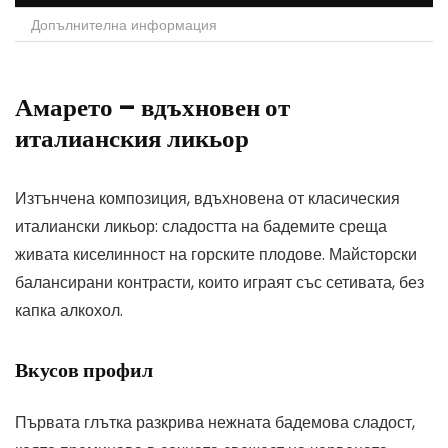
Допълнителна информация
Амарето – вдъхновен от
италианския ликьор
Изтънчена композиция, вдъхновена от класическия
италиански ликьор: сладостта на бадемите среща
живата киселинност на горските плодове. Майсторски
балансирани контрасти, които играят със сетивата, без
капка алкохол.
Вкусов профил
Първата глътка разкрива нежната бадемова сладост,