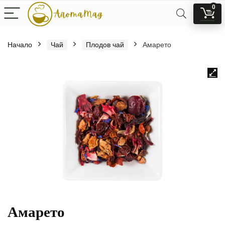
0
Начало
Чай
Плодов чай
Амарето
Амарето