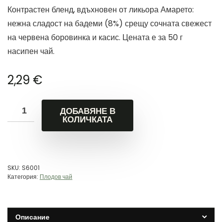
Контрастен бленд, вдъхновен от ликьора Амарето:
нежна сладост на бадеми (8%) срещу сочната свежест
на червена боровинка и касис. Цената е за 50 г
насипен чай.
2,29
€
ДОБАВЯНЕ В
КОЛИЧКАТА
SKU:
S6001
Категория:
Плодов чай
Описание