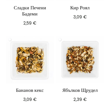
Сладки Печени
Кир Роял
Бадеми
3,09
€
2,59
€
Бананов кекс
Ябълков Щрудел
3,09
€
2,39
€