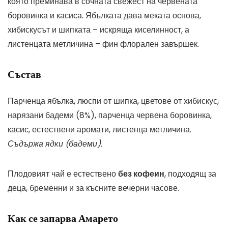
която преминава в сочната свежест на червената
боровинка и касиса. Ябълката дава меката основа,
хибискусът и шипката – искряща киселинност, а
листенцата метличина – фин флорален завършек.
Състав
Парченца ябълка, люспи от шипка, цветове от хибискус,
нарязани бадеми (8%), парченца червена боровинка,
касис, естествени аромати, листенца метличина.
Съдържа ядки (бадеми).
Плодовият чай е естествено
без кофеин
, подходящ за
деца, бременни и за късните вечерни часове.
Как се запарва Амарето