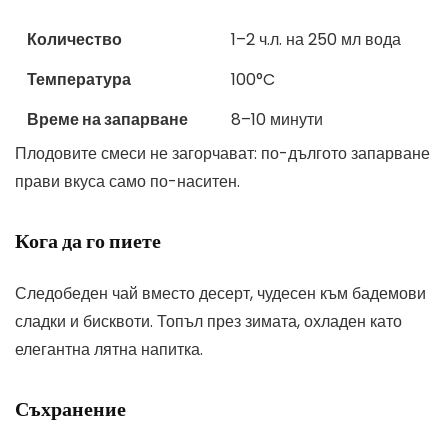
Количество
1–2 ч.л. на 250 мл вода
Температура
100°C
Време на запарване
8–10 минути
Плодовите смеси не загорчават: по-дългото запарване
прави вкуса само по-наситен.
Кога да го пиете
Следобеден чай вместо десерт, чудесен към бадемови
сладки и бисквоти. Топъл през зимата, охладен като
елегантна лятна напитка.
Съхранение