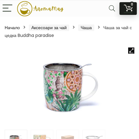
0
Начало
Аксесоари за чай
Чаша
Чаша за чай с
цедка Buddha paradise