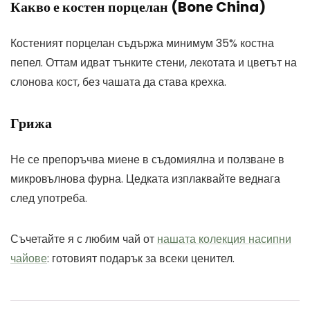
Какво е костен порцелан (Bone China)
Костеният порцелан съдържа минимум 35% костна
пепел. Оттам идват тънките стени, лекотата и цветът на
слонова кост, без чашата да става крехка.
Грижа
Не се препоръчва миене в съдомиялна и ползване в
микровълнова фурна. Цедката изплаквайте веднага
след употреба.
Съчетайте я с любим чай от
нашата колекция насипни
чайове
: готовият подарък за всеки ценител.