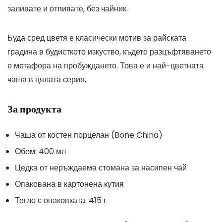
заливате и отпивате, без чайник.
Буда сред цветя е класически мотив за райската
градина в будисткото изкуство, където разцъфтяването
е метафора на пробуждането. Това е и най-цветната
чаша в цялата серия.
За продукта
Чаша от костен порцелан (Bone China)
Обем: 400 мл
Цедка от неръждаема стомана за насипен чай
Опакована в картонена кутия
Тегло с опаковката: 415 г