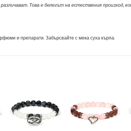
азличават. Това е белегът на естествения произход, кой
арфюми и препарати. Забърсвайте с мека суха кърпа.