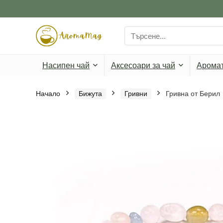
Search
for:
Насипен чай
Аксесоари за чай
Арома
Начало
Бижута
Гривни
Гривна от Берил