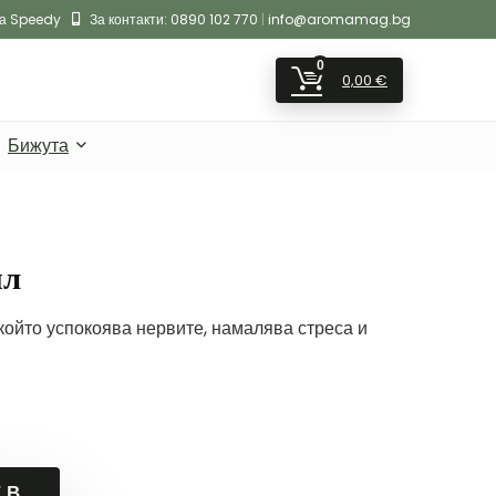
на Speedy
За контакти:
0890 102 770
|
info@aromamag.bg
0
0,00
€
Бижута
ил
 който успокоява нервите, намалява стреса и
 В