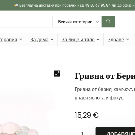
Безплатна доставка при поръчки над 49 EUR / 95,84 лв. до офис 
Всички категории
терапия
За дома
За лице и тяло
Здраве
Гривна от Бер
Гривна от берил, камъкът,
внася яснота и фокус.
15,29
€
ДОБАВЯНЕ