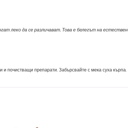
т леко да се различават. Това е белегът на естествени
и и почистващи препарати. Забърсвайте с мека суха кърпа.