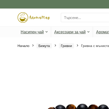
Search
for:
Насипен чай
Аксесоари за чай
Арома
Начало
Бижута
Гривни
Гривна с мъниста