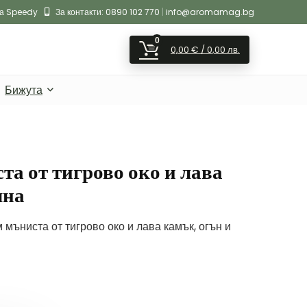
на Speedy
За контакти:
0890 102 770
|
info@aromamag.bg
0
0,00
€
/ 0,00 лв.
Бижута
та от тигрово око и лава
чна
 мъниста от тигрово око и лава камък, огън и