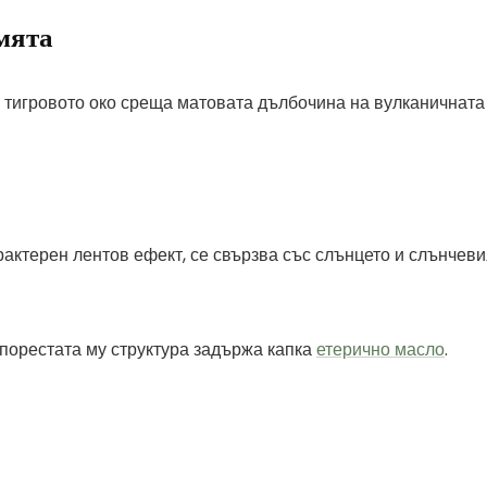
емята
тигровото око среща матовата дълбочина на вулканичната л
рактерен лентов ефект, се свързва със слънцето и слънчевия
 порестата му структура задържа капка
етерично масло
.