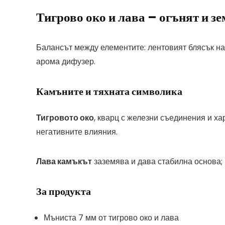
Тигрово око и лава – огънят и з
Балансът между елементите: лентовият блясък на 
арома дифузер.
Камъните и тяхната символика
Тигровото око
, кварц с железни съединения и ха
негативните влияния.
Лава камъкът
заземява и дава стабилна основа;
За продукта
Мъниста 7 мм от тигрово око и лава