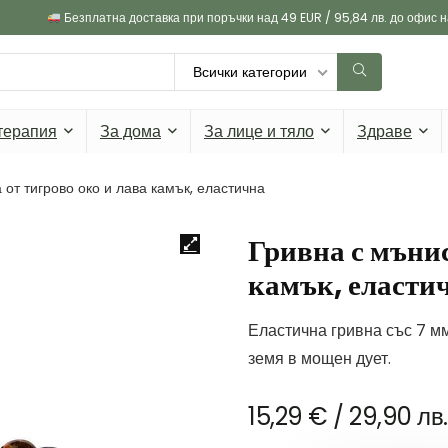
Безплатна доставка при поръчки над 49 EUR / 95,84 лв. до офис 
Всички категории
терапия
За дома
За лице и тяло
Здраве
 от тигрово око и лава камък, еластична
Гривна с мънис
камък, еласти
Еластична гривна със 7 мм
земя в мощен дует.
15,29
€
/ 29,90 лв.