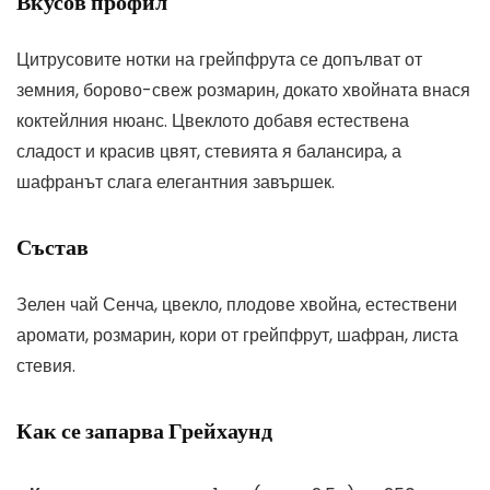
Вкусов профил
Цитрусовите нотки на грейпфрута се допълват от
земния, борово-свеж розмарин, докато хвойната внася
коктейлния нюанс. Цвеклото добавя естествена
сладост и красив цвят, стевията я балансира, а
шафранът слага елегантния завършек.
Състав
Зелен чай Сенча, цвекло, плодове хвойна, естествени
аромати, розмарин, кори от грейпфрут, шафран, листа
стевия.
Как се запарва Грейхаунд