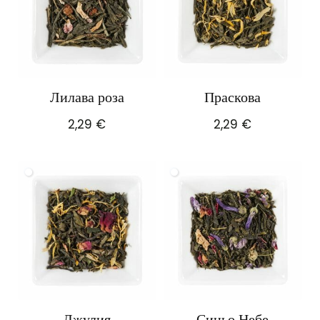
Лилава роза
Праскова
2,29
€
2,29
€
Джулия
Синьо Небе