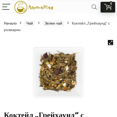
0
Начало
Чай
Зелен чай
Коктейл „Грейхаунд“ с
розмарин
Коктейл „Грейхаунд“ с