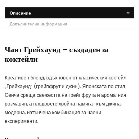
Описание
Допълнителна информация
Чаят Грейхаунд – създаден за
коктейли
Креативен бленд, вдъхновен от класическия коктейл
„Грейхаунд“ (грейпфрут и джин). Японската по стил
Сенча среща свежестта на грейпфрута и ароматния
розмарин, а плодовете хвойна намигат към джина,
модерна, изтънчена комбинация за чаени
експерименти.