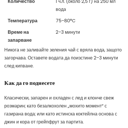
Количество
1 ч.л. (около 2,5 г) на 250 мл
вода
Температура
75–80°C
Време на
2–3 минути
запарване
Никога не заливайте зеления чай с вряла вода, защото
загорчава. Оставете водата да поизстине 2–3 минути
след кипване.
Как да го поднесете
Класически, запарен и охладен с лед и клонче свеж
розмарин; като безалкохолен „мохито момент“ с
газирана вода; или като истинска коктейлна основа с
джин и кора от грейпфрут за партита.