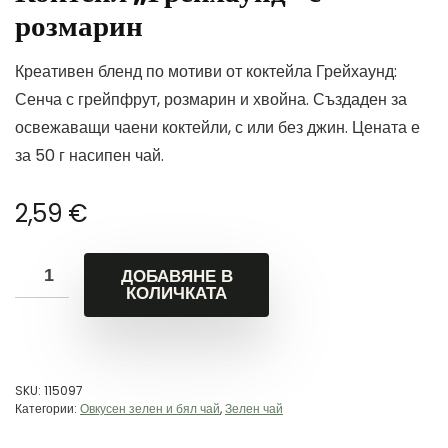
розмарин
Креативен бленд по мотиви от коктейла Грейхаунд:
Сенча с грейпфрут, розмарин и хвойна. Създаден за
освежаващи чаени коктейли, с или без джин. Цената е
за 50 г насипен чай.
2,59
€
ДОБАВЯНЕ В
КОЛИЧКАТА
SKU:
115097
Категории:
Овкусен зелен и бял чай
,
Зелен чай