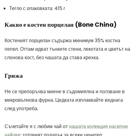
Тегло с опаковката: 415 г
Какво е костен порцелан (Bone China)
Костеният порцелан съдържа минимум 35% костна
пепел. Оттам идват тънките стени, лекотата и цветът на
слонова кост, без чашата да става крехка.
Грижа
Не се препоръчва миене в съдомиялна и ползване в
микровълнова фурна. Цедката изплаквайте веднага
след употреба.
Съчетайте я с любим чай от
нашата колекция насипни
чайове
: готовият подарък за всеки ценител.