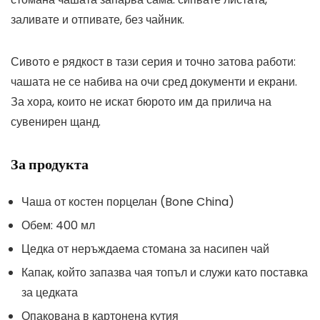
заливате и отпивате, без чайник.
Сивото е рядкост в тази серия и точно затова работи:
чашата не се набива на очи сред документи и екрани.
За хора, които не искат бюрото им да прилича на
сувенирен щанд.
За продукта
Чаша от костен порцелан (Bone China)
Обем: 400 мл
Цедка от неръждаема стомана за насипен чай
Капак, който запазва чая топъл и служи като поставка
за цедката
Опакована в картонена кутия