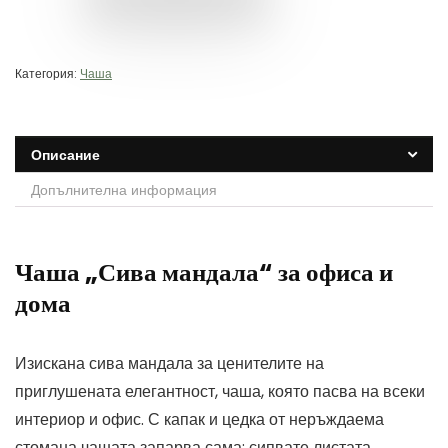
Категория:
Чаша
Описание
Допълнителна информация
Чаша „Сива мандала“ за офиса и
дома
Изискана сива мандала за ценителите на
приглушената елегантност, чаша, която пасва на всеки
интериор и офис. С капак и цедка от неръждаема
стомана чашата запарва сама: сипвате листата,