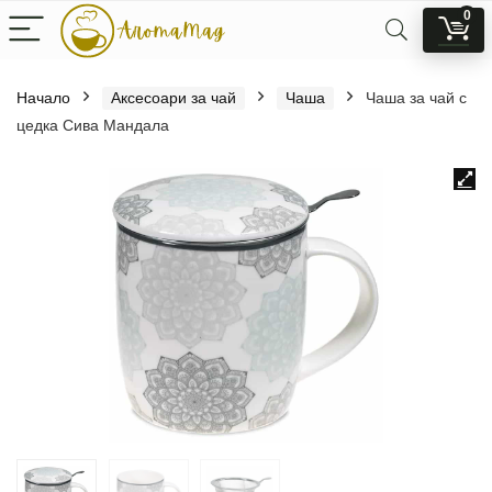
0
Начало
Аксесоари за чай
Чаша
Чаша за чай с
цедка Сива Мандала