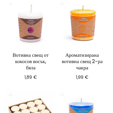
Вотивна свещ от
Ароматизирана
кокосов восък,
вотивна свещ 2-ра
бяла
чакра
1,89
€
1,99
€