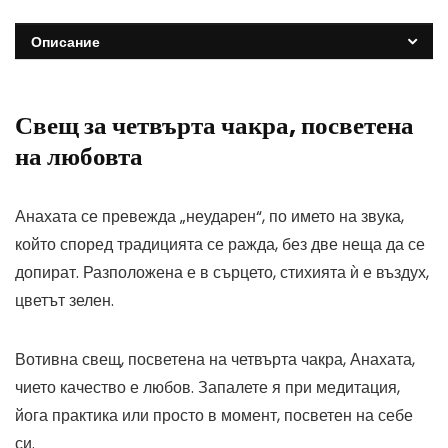
Описание
Свещ за четвърта чакра, посветена
на любовта
Анахата се превежда „неударен“, по името на звука,
който според традицията се ражда, без две неща да се
допират. Разположена е в сърцето, стихията ѝ е въздух,
цветът зелен.
Вотивна свещ, посветена на четвърта чакра, Анахата,
чието качество е любов. Запалете я при медитация,
йога практика или просто в момент, посветен на себе
си.