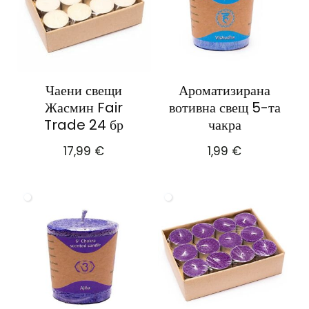
Чаени свещи
Ароматизирана
Жасмин Fair
вотивна свещ 5-та
Trade 24 бр
чакра
17,99
€
1,99
€