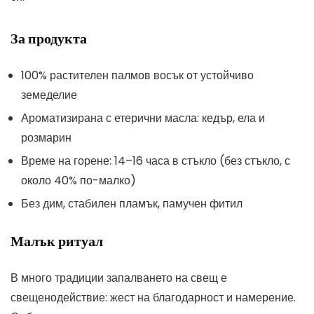
За продукта
100% растителен палмов восък от устойчиво
земеделие
Ароматизирана с етерични масла: кедър, ела и
розмарин
Време на горене: 14–16 часа в стъкло (без стъкло, с
около 40% по-малко)
Без дим, стабилен пламък, памучен фитил
Малък ритуал
В много традиции запалването на свещ е
свещенодействие: жест на благодарност и намерение.