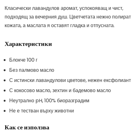
Класически лавандулов аромат, успокояващ и чист,
подходящ за вечерния душ. Цветчетата нежно полират
кожата, а маслата я оставят гладка и отпусната.
Характеристики
Блокче 100 г
Без палмово масло
С истински лавандулови цветове, нежен ексфолиант
С кокосово масло, зехтин и бадемово масло
Неутрално pH, 100% биоразградим
Не е тестван върху животни
Как се използва