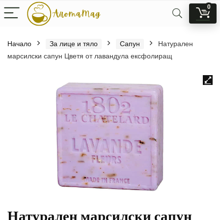
0
Начало
За лице и тяло
Сапун
Натурален
марсилски сапун Цветя от лавандула ексфолиращ
Натурален марсилски сапун