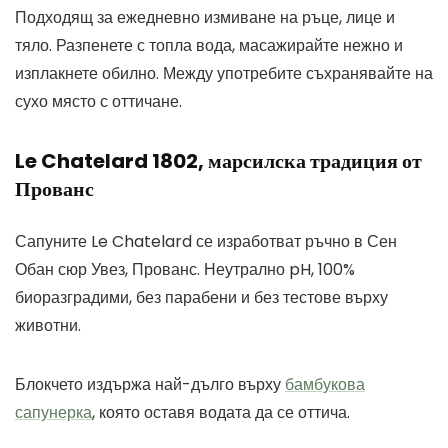
Подходящ за ежедневно измиване на ръце, лице и
тяло. Разпенете с топла вода, масажирайте нежно и
изплакнете обилно. Между употребите съхранявайте на
сухо място с оттичане.
Le Chatelard 1802, марсилска традиция от
Прованс
Сапуните Le Chatelard се изработват ръчно в Сен
Обан сюр Увез, Прованс. Неутрално pH, 100%
биоразградими, без парабени и без тестове върху
животни.
Блокчето издържа най-дълго върху
бамбукова
сапунерка
, която оставя водата да се оттича.