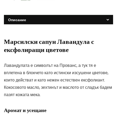
Описание
Марсилски сапун Лавандула с
ексфолиращи цветове
Лавандулата е символът на Прованс, а тук тя е
вплетена в блокчето като истински изсушени цветове,
които действат и като нежен естествен ексфолиант.
Кокосовото масло, зехтинът и маслото от сладък бадем
пазят кожата мека.
Аромат и усещане