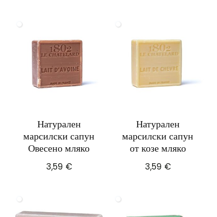
Натурален
Натурален
марсилски сапун
марсилски сапун
Овесено мляко
от козе мляко
3,59
€
3,59
€