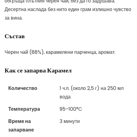
обгръща плътния черен чай, без да го задушава.
Десертна наслада без нито един грам излишно чувство
за вина.
Състав
Черен чай (88%), карамелени парченца, аромат.
Как се запарва Карамел
Количество
1 ч.л. (около 2,5 г) на 250 мл
вода
Температура
95–100°C
Време на
3 минути
запарване