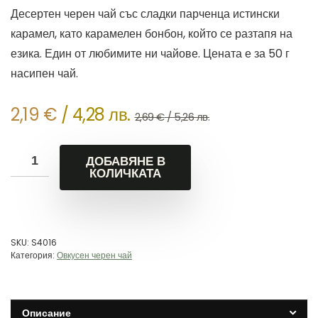
Десертен черен чай със сладки парченца истински
карамел, като карамелен бонбон, който се разтапя на
езика. Един от любимите ни чайове. Цената е за 50 г
насипен чай.
Original
Текущата
2,19
€
/ 4,28 лв.
2,69
€
/ 5,26 лв.
price
цена
was:
е:
ДОБАВЯНЕ В
2,69 €
2,19 €
КОЛИЧКАТА
/
/
5,26 лв..
4,28 лв..
SKU:
S4016
Категория:
Овкусен черен чай
Описание