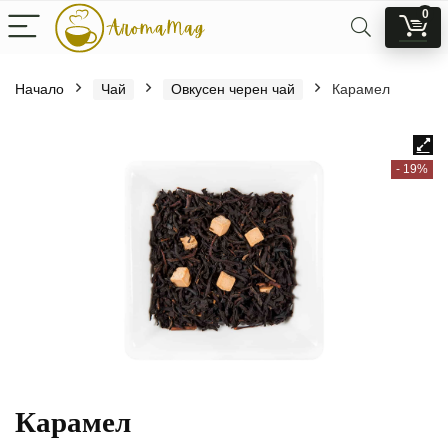
0
Начало
Чай
Овкусен черен чай
Карамел
- 19%
Карамел