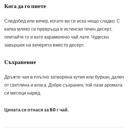
Кога да го пиете
Следобед или вечер, когато ви се иска нещо сладко. С
капка мляко се превръща в истински течен десерт,
опитайте го и като карамелено чай лате. Чудесен
завършек на вечерята вместо десерт.
Съхранение
Дръжте чая в плътно затворена кутия или буркан, далеч
от светлина и влага. Добре съхранен, той пази аромата
си месеци наред.
Цената се отнася за 50 г чай.