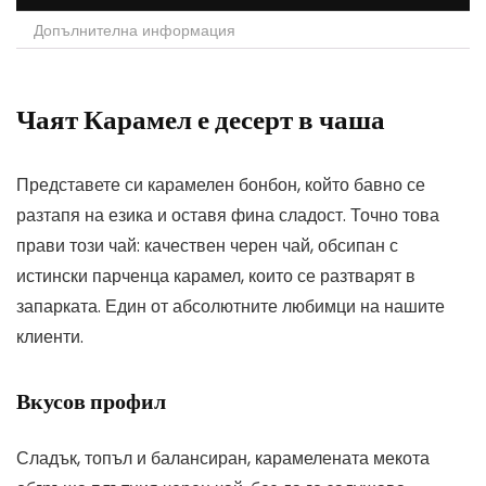
Допълнителна информация
Чаят Карамел е десерт в чаша
Представете си карамелен бонбон, който бавно се
разтапя на езика и оставя фина сладост. Точно това
прави този чай: качествен черен чай, обсипан с
истински парченца карамел, които се разтварят в
запарката. Един от абсолютните любимци на нашите
клиенти.
Вкусов профил
Сладък, топъл и балансиран, карамелената мекота