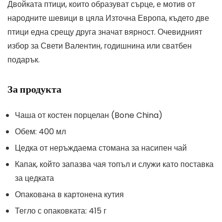
Двойката птици, които образуват сърце, е мотив от
народните шевици в цяла Източна Европа, където две
птици една срещу друга значат вярност. Очевидният
избор за Свети Валентин, годишнина или сватбен
подарък.
За продукта
Чаша от костен порцелан (Bone China)
Обем: 400 мл
Цедка от неръждаема стомана за насипен чай
Капак, който запазва чая топъл и служи като поставка
за цедката
Опакована в картонена кутия
Тегло с опаковката: 415 г