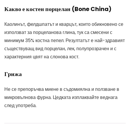
Какво е костен порцелан (Bone China)
Каолинът, фелдшпатът и кварцът, които обикновено се
използват за порцеланова глина, тук са смесени с
минимум 35% костна пепел. Резултатът е най-здравият
съществуващ вид порцелан, лек, полупрозрачен и с
характерния цвят на слонова кост.
Грижа
Не се препоръчва миене в съдомиялна и ползване в
микровълнова фурна. Цедката изплаквайте веднага
след употреба.