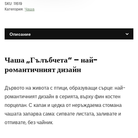
SKU:
11619
Категория:
Чаша
Описание
Чаша „Гълъбчета“ – най-
романтичният дизайн
Дървото на живота с птици, образуващи сърце: най-
романтичният дизайн в серията, върху фин костен
порцелан. С капак и цедка от неръждаема стомана
чашата запарва сама: сипвате листата, заливате и
отпивате, без чайник.