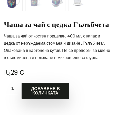
Чаша за чай с цедка Гълъбчета
Чаша за чай от костен порцелан, 400 мл, с капак и
цедка от неръждаема стомана и дизайн „Гълъбчета“.
Опакована в картонена кутия. Не се препоръчва миене
в съдомиялна и ползване в микровълнова фурна.
15,29
€
ДОБАВЯНЕ В
КОЛИЧКАТА