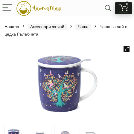
0
Начало
Аксесоари за чай
Чаша
Чаша за чай с
цедка Гълъбчета