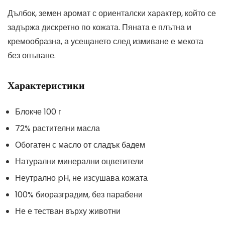
Дълбок, земен аромат с ориенталски характер, който се
задържа дискретно по кожата. Пяната е плътна и
кремообразна, а усещането след измиване е мекота
без опъване.
Характеристики
Блокче 100 г
72% растителни масла
Обогатен с масло от сладък бадем
Натурални минерални оцветители
Неутрално pH, не изсушава кожата
100% биоразградим, без парабени
Не е тестван върху животни