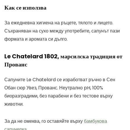
Как се използва
За ежедневна хигиена на ръцете, тялото и лицето.
Съхраняван на сухо между употребите, сапунът пази
формата и аромата си дълго.
Le Chatelard 1802, марсилска традиция от
Прованс
Сапуните Le Chatelard се изработват ръчно в Сен
Обан сюр Увез, Прованс. Неутрално pH, 100%
биоразградими, без парабени и без тестове върху
животни.
За да не омеква, го оставяйте върху
бамбукова
сапунерка
.