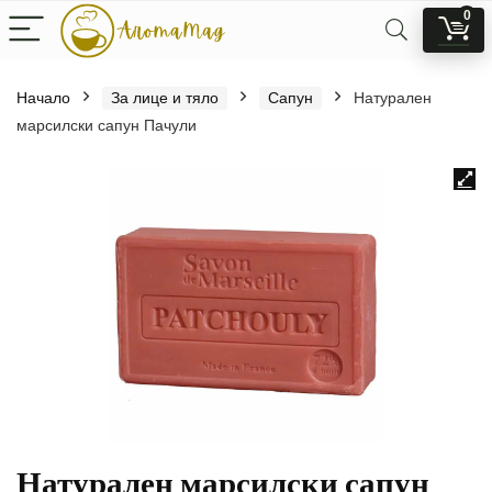
0
Начало
За лице и тяло
Сапун
Натурален
марсилски сапун Пачули
Натурален марсилски сапун