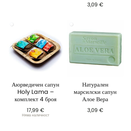
3,09
€
Аюрведичен сапун
Натурален
Holy Lama –
марсилски сапун
комплект 4 броя
Алое Вера
17,99
€
3,09
€
Няма наличност