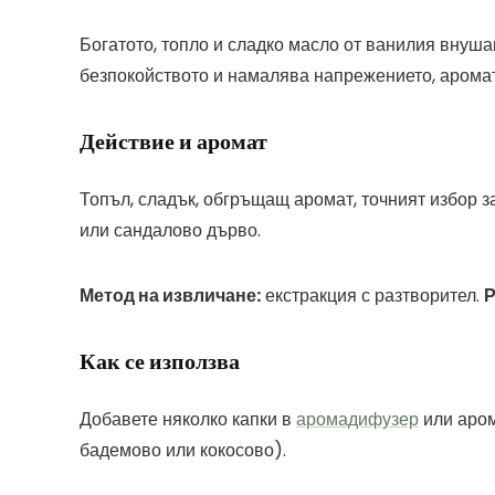
Богатото, топло и сладко масло от ванилия внуш
безпокойството и намалява напрежението, арома
Действие и аромат
Топъл, сладък, обгръщащ аромат, точният избор з
или сандалово дърво.
Метод на извличане:
екстракция с разтворител.
Р
Как се използва
Добавете няколко капки в
аромадифузер
или аром
бадемово или кокосово).