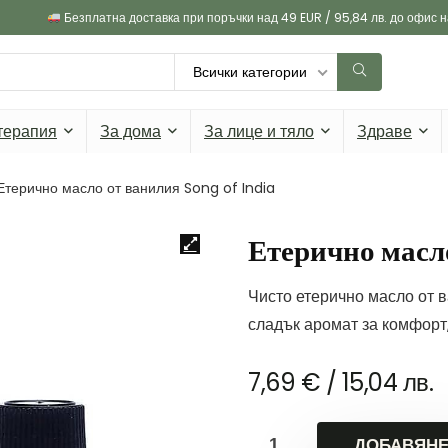
Безплатна доставка при поръчки над 49 EUR / 95,84 лв. до офис 
Всички категории
терапия
За дома
За лице и тяло
Здраве
Етерично масло от ванилия Song of India
Етерично масл
Чисто етерично масло от в
сладък аромат за комфорт
7,69
€
/ 15,04 лв.
ДОБАВЯНЕ