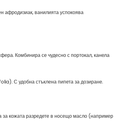
вен афродизиак, ванилията успокоява
сфера. Комбинира се чудесно с портокал, канела
folia). С удобна стъклена пипета за дозиране.
жа за кожата разредете в носещо масло (например