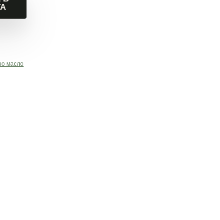
ТА
но масло