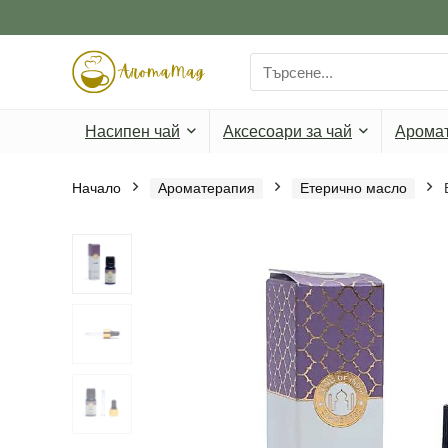
Search
for:
Насипен чай
Аксесоари за чай
Арома
Начало
Ароматерапия
Етерично масло