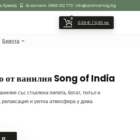
на Speedy
За контакти:
0890 102 770
|
info@aromamag.bg
0
0,00
€
/ 0,00 лв.
Бижута
о от ванилия Song of India
анилия със стъклена пипета, богат, топъл и
, релаксация и уютна атмосфера у дома.
 В