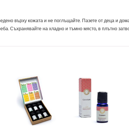
дено върху кожата и не поглъщайте. Пазете от деца и дома
еба. Съхранявайте на хладно и тъмно място, в плътно затв