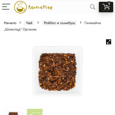
0
Начало
Чай
Ройбос и хънибуш
Генмайча
„Шоколад“ Органик