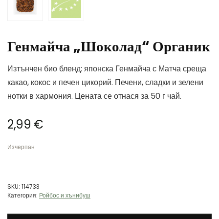
Генмайча „Шоколад“ Органик
Изтънчен био бленд: японска Генмайча с Матча среща
какао, кокос и печен цикорий. Печени, сладки и зелени
нотки в хармония. Цената се отнася за 50 г чай.
2,99
€
Изчерпан
SKU:
114733
Категория:
Ройбос и хънибуш