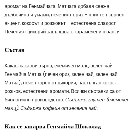
аромат на Генмайчата. Матчата добавя свежа
дълбочина и умами, печеният ориз – приятен зърнен
акцент, кокосът и рожковът – естествена сладост.
Печеният цикорий завършва с карамелени нюанси.
Състав
Какао, какаови зърна, ечемичен малц, зелен чай
Генмайча Матча (печен ориз, зелен чай, зелен чай
Матча), печен корен от цикория, настърган кокос,
рожков, естествени аромати. Всички съставки са от
биологично производство.
Съдържа глутен (ечемичен
малц). Съдържа кофеин от зеления чай.
Как се запарва Генмайча Шоколад