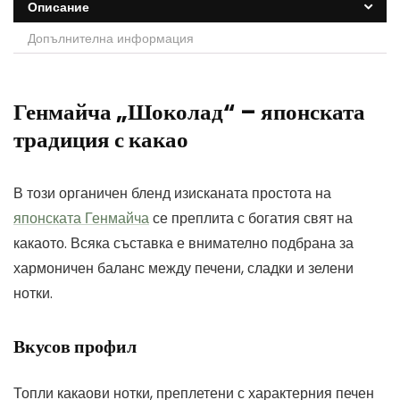
Описание
Допълнителна информация
Генмайча „Шоколад“ – японската
традиция с какао
В този органичен бленд изисканата простота на
японската Генмайча
се преплита с богатия свят на
какаото. Всяка съставка е внимателно подбрана за
хармоничен баланс между печени, сладки и зелени
нотки.
Вкусов профил
Топли какаови нотки, преплетени с характерния печен