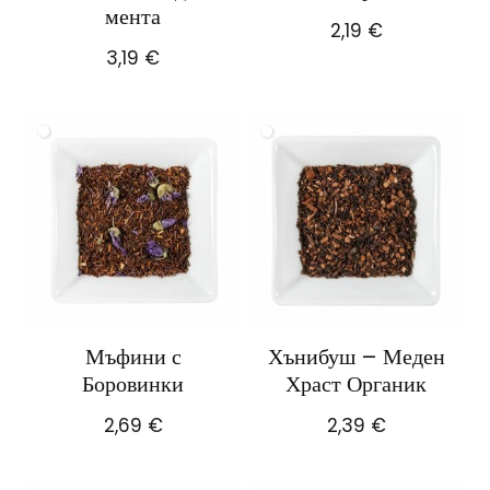
мента
2,19
€
3,19
€
Мъфини с
Хънибуш – Меден
Боровинки
Храст Органик
2,69
€
2,39
€