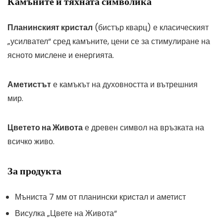
Камъните и тяхната символика
Планинският кристал
(бистър кварц) е класическият
„усилвател“ сред камъните, цени се за стимулиране на
ясното мислене и енергията.
Аметистът
е камъкът на духовността и вътрешния
мир.
Цветето на Живота
е древен символ на връзката на
всичко живо.
За продукта
Мъниста 7 мм от планински кристал и аметист
Висулка „Цвете на Живота“