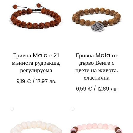
Гривна Mala с 21
Гривна Mala от
мъниста рудракша,
дърво Венге с
регулируема
цвете на живота,
еластична
9,19
€
/ 17,97 лв.
6,59
€
/ 12,89 лв.