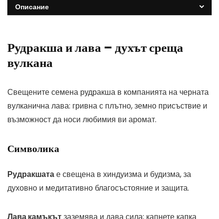
Описание
Рудракша и лава – духът среща
вулкана
Свещените семена рудракша в компанията на черната
вулканична лава: гривна с плътно, земно присъствие и
възможност да носи любимия ви аромат.
Символика
Рудракшата
е свещена в хиндуизма и будизма, за
духовно и медитативно благосъстояние и защита.
Лава камъкът
заземява и дава сила; капнете капка