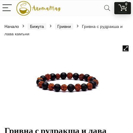
0
Начало
Бижута
Гривни
Гривна с рудракша и
лава камъни
Гривна с рудракша и лава