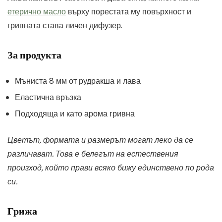
етерично масло
върху порестата му повърхност и
гривната става личен дифузер.
За продукта
Мъниста 8 мм от рудракша и лава
Еластична връзка
Подходяща и като арома гривна
Цветът, формата и размерът могат леко да се
различават. Това е белегът на естествения
произход, който прави всяко бижу единствено по рода
си.
Грижа