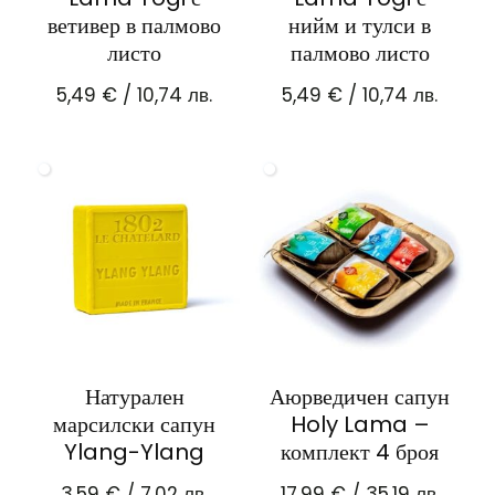
ветивер в палмово
нийм и тулси в
листо
палмово листо
5,49
€
/ 10,74 лв.
5,49
€
/ 10,74 лв.
Натурален
Аюрведичен сапун
марсилски сапун
Holy Lama –
Ylang-Ylang
комплект 4 броя
3,59
€
/ 7,02 лв.
17,99
€
/ 35,19 лв.