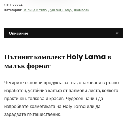
SKU:
22224
Категории:
За лице и тяло
,
Душ гел
,
Сапун
,
Шампоан
Описание
Пътният комплект Holy Lama в
малък формат
Четирите основни продукта за път, опаковани в ръчно
изработен, устойчив калъф от палмови листа, колкото
практичен, толкова и красив. Чудесен начин да
изпробвате козметиката на Holy Lama или да
зарадвате пътешественик.