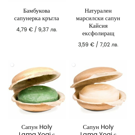
Бамбукова
Натурален
сапунерка кръгла
марсилски сапун
Кайсия
4,79
€
/ 9,37 лв.
ексфолиращ
3,59
€
/ 7,02 лв.
Сапун Holy
Сапун Holy
Lama Yogi с
Lama Yogi с