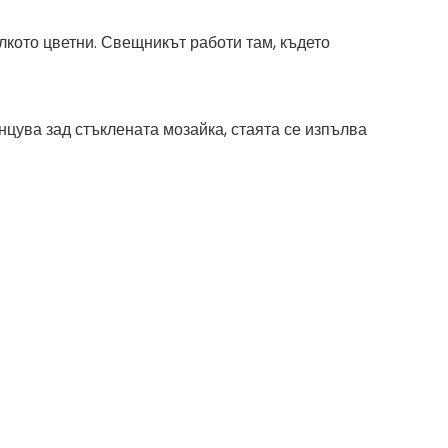
олкото цветни. Свещникът работи там, където
нцува зад стъклената мозайка, стаята се изпълва