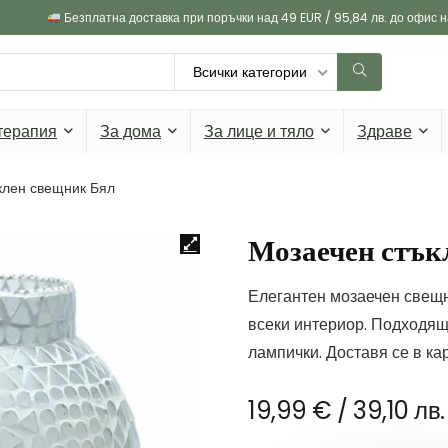
Безплатна доставка при поръчки над 49 EUR / 95,84 лв. до офис 
Всички категории
терапия
За дома
За лице и тяло
Здраве
клен свещник Бял
Мозаечен стък
Елегантен мозаечен свещни
всеки интериор. Подходящ 
лампички. Доставя се в ка
19,99
€
/ 39,10 лв.