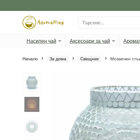
Search
for:
Насипен чай
Аксесоари за чай
Арома
Начало
За дома
Свещник
Мозаечен стъ