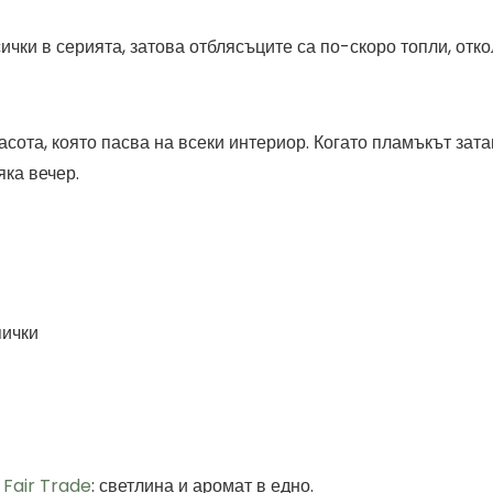
ички в серията, затова отблясъците са по-скоро топли, отк
асота, която пасва на всеки интериор. Когато пламъкът зата
яка вечер.
пички
 Fair Trade
: светлина и аромат в едно.