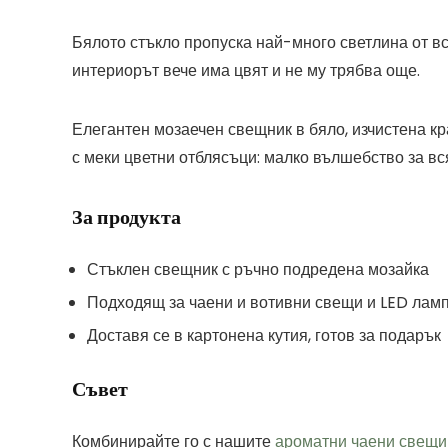
Бялото стъкло пропуска най-много светлина от вс
интериорът вече има цвят и не му трябва още.
Елегантен мозаечен свещник в бяло, изчистена кр
с меки цветни отблясъци: малко вълшебство за вс
За продукта
Стъклен свещник с ръчно подредена мозайка
Подходящ за чаени и вотивни свещи и LED лам
Доставя се в картонена кутия, готов за подарък
Съвет
Комбинирайте го с нашите
ароматни чаени свещи