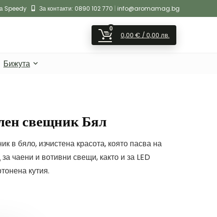
на Speedy
За контакти:
0890 102 770
|
info@aromamag.bg
0
0,00
€
/ 0,00 лв.
Бижута
лен свещник Бял
к в бяло, изчистена красота, която пасва на
за чаени и вотивни свещи, както и за LED
ртонена кутия.