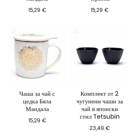
15,29
€
15,29
€
Чаша за чай с
Комплект от 2
цедка Бяла
чугунени чаши за
Мандала
чай в японски
стил Tetsubin
15,29
€
23,49
€