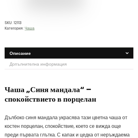
SKU:
12113
Категория:
Чаша
Описание
Допълнителна информация
Чаша „Синя мандала“ –
спокойствието в порцелан
Дълбоко синя мандала украсява тази цветна чаша от
костен порцелан, спокойствие, което се вижда още
преди първата глътка. С капак и цедка от неръждаема