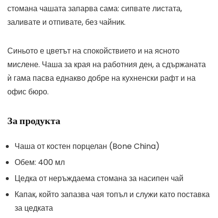
стомана чашата запарва сама: сипвате листата,
заливате и отпивате, без чайник.
Синьото е цветът на спокойствието и на ясното
мислене. Чаша за края на работния ден, а сдържаната
ѝ гама пасва еднакво добре на кухненски рафт и на
офис бюро.
За продукта
Чаша от костен порцелан (Bone China)
Обем: 400 мл
Цедка от неръждаема стомана за насипен чай
Капак, който запазва чая топъл и служи като поставка
за цедката