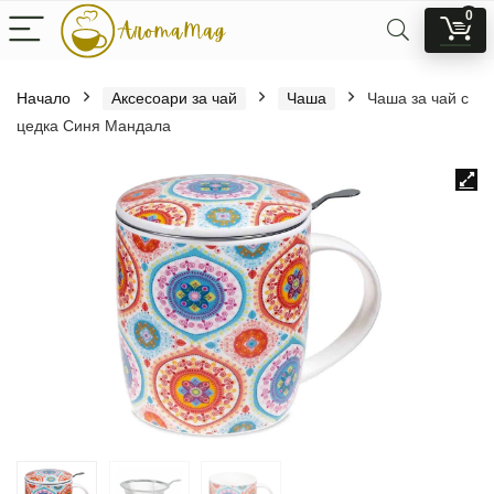
0
Начало
Аксесоари за чай
Чаша
Чаша за чай с
цедка Синя Мандала