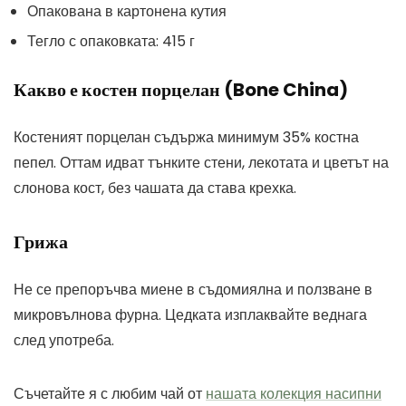
Опакована в картонена кутия
Тегло с опаковката: 415 г
Какво е костен порцелан (Bone China)
Костеният порцелан съдържа минимум 35% костна
пепел. Оттам идват тънките стени, лекотата и цветът на
слонова кост, без чашата да става крехка.
Грижа
Не се препоръчва миене в съдомиялна и ползване в
микровълнова фурна. Цедката изплаквайте веднага
след употреба.
Съчетайте я с любим чай от
нашата колекция насипни