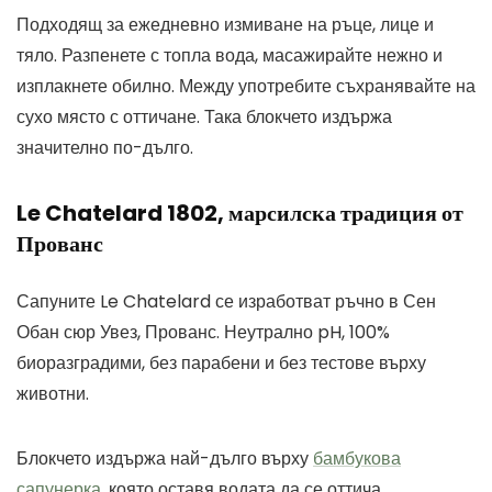
Подходящ за ежедневно измиване на ръце, лице и
тяло. Разпенете с топла вода, масажирайте нежно и
изплакнете обилно. Между употребите съхранявайте на
сухо място с оттичане. Така блокчето издържа
значително по-дълго.
Le Chatelard 1802, марсилска традиция от
Прованс
Сапуните Le Chatelard се изработват ръчно в Сен
Обан сюр Увез, Прованс. Неутрално pH, 100%
биоразградими, без парабени и без тестове върху
животни.
Блокчето издържа най-дълго върху
бамбукова
сапунерка
, която оставя водата да се оттича.