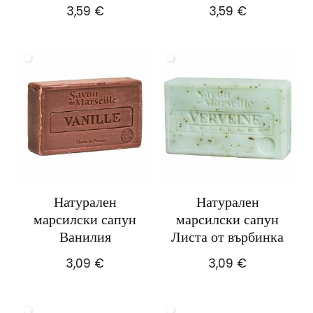
3,59
€
3,59
€
Натурален
Натурален
марсилски сапун
марсилски сапун
Ванилия
Листа от върбинка
3,09
€
3,09
€