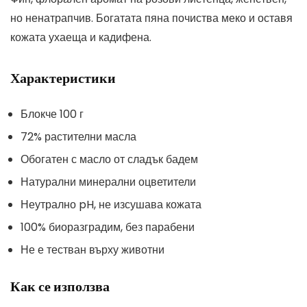
но ненатрапчив. Богатата пяна почиства меко и оставя
кожата ухаеща и кадифена.
Характеристики
Блокче 100 г
72% растителни масла
Обогатен с масло от сладък бадем
Натурални минерални оцветители
Неутрално pH, не изсушава кожата
100% биоразградим, без парабени
Не е тестван върху животни
Как се използва