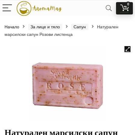
0
Начало
За лице и тяло
Сапун
Натурален
марсилски сапун Розови листенца
Натурален марсилски сапун