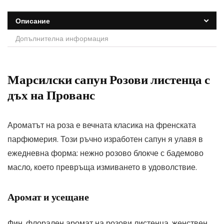
Описание
Допълнителна информация
Марсилски сапун Розови листенца с
дъх на Прованс
Ароматът на роза е вечната класика на френската
парфюмерия. Този ръчно изработен сапун я улавя в
ежедневна форма: нежно розово блокче с бадемово
масло, което превръща измиването в удоволствие.
Аромат и усещане
Фин, флорален аромат на розови листенца, женствен,