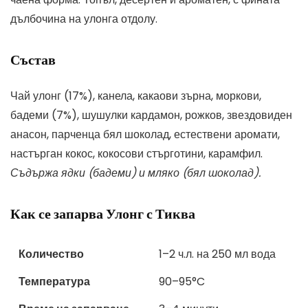
дълбочина на улонга отдолу.
Състав
Чай улонг (17%), канела, какаови зърна, моркови,
бадеми (7%), шушулки кардамон, рожков, звездовиден
анасон, парченца бял шоколад, естествени аромати,
настърган кокос, кокосови стърготини, карамфил.
Съдържа ядки (бадеми) и мляко (бял шоколад).
Как се запарва Улонг с Тиква
Количество
1–2 ч.л. на 250 мл вода
Температура
90–95°C