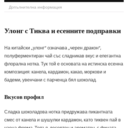
Допълнителна информация
Улонг с Тиква и есенните подправки
На китайски „улонг“ означава „черен дракон“,
полуферментиран чай със сладникав вкус и елегантна
флорална нотка. Тук той е основата на истинска есенна
композиция: канела, кардамон, какао, моркови и
бадеми, увенчани с парченца бял шоколад.
Вкусов профил
Сладка шоколадова нотка придружава пикантната
смес от канела и шушулки кардамон, като тиквен пай в
чаена форма. Топъл, десертен и ароматен, с фината