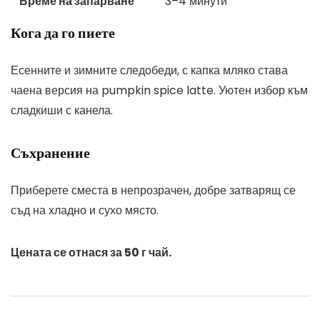
Време на запарване
3–4 минути
Кога да го пиете
Есенните и зимните следобеди, с капка мляко става
чаена версия на pumpkin spice latte. Уютен избор към
сладкиши с канела.
Съхранение
Приберете сместа в непрозрачен, добре затварящ се
съд на хладно и сухо място.
Цената се отнася за 50 г чай.