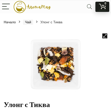
0
Начало
Чай
Улонг с Тиква
Улонг с Тиква