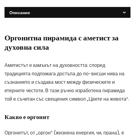
Описание
Оргонитна пирамида с аметист за
духовна сила
Аметистът е камъкът на духовността: според
традицията подпомага достъпа до по-висши нива на
съзнанието и създава мост между физическите и
етерните честоти. В тази ръчно изработена пирамида
той е съчетан със свещения символ „Цвете на живота“.
Какво е оргонит
Оргонитът, от „оргон“ (жизнена енергия, чи, прана), е