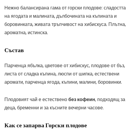
Нежно балансирана гама от горски плодове: сладостта
на ягодата и малината, дълбочината на къпината и
боровинката, живата тръпчивост на хибискуса. Плътна,
ароматна, истинска.
Състав
Парченца ябълка, цветове от хибискус, плодове от бъз,
листа от сладка къпина, люспи от шипка, естествени
аромати, парченца ягода, къпини, малини, боровинки.
Плодовият чай е естествено
без кофеин
, подходящ за
деца, бременни и за късните вечерни часове.
Как се запарва Горски плодове