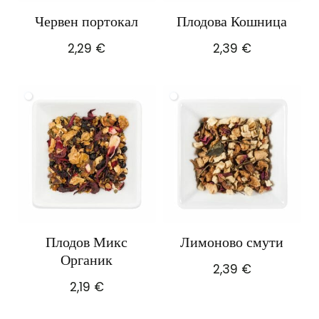
Червен портокал
Плодова Кошница
2,29
€
2,39
€
Плодов Микс
Лимоново смути
Органик
2,39
€
2,19
€