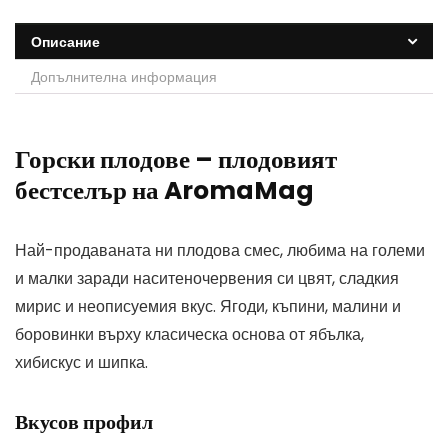
Описание
Допълнителна информация
Горски плодове – плодовият
бестселър на AromaMag
Най-продаваната ни плодова смес, любима на големи
и малки заради наситеночервения си цвят, сладкия
мирис и неописуемия вкус. Ягоди, къпини, малини и
боровинки върху класическа основа от ябълка,
хибискус и шипка.
Вкусов профил