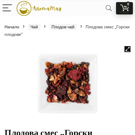
0
Начало
Чай
Плодов чай
Плодова смес „Горски
плодове“
Плодова смес „Горски