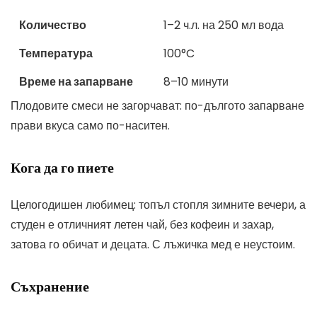
Количество
1–2 ч.л. на 250 мл вода
Температура
100°C
Време на запарване
8–10 минути
Плодовите смеси не загорчават: по-дългото запарване
прави вкуса само по-наситен.
Кога да го пиете
Целогодишен любимец: топъл стопля зимните вечери, а
студен е отличният летен чай, без кофеин и захар,
затова го обичат и децата. С лъжичка мед е неустоим.
Съхранение