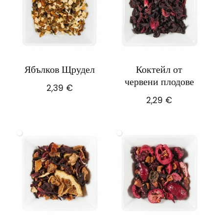
Ябълков Щрудел
Коктейл от
червени плодове
2,39
€
2,29
€