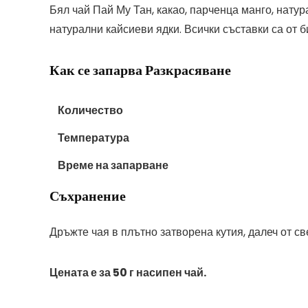
Бял чай Пай Му Тан, какао, парченца манго, натур
натурални кайсиеви ядки. Всички съставки са от 
Как се запарва Разкрасяване
Количество
Температура
Време на запарване
Съхранение
Дръжте чая в плътно затворена кутия, далеч от св
Цената е за 50 г насипен чай.