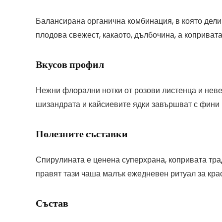
Балансирана органична комбинация, в която дели
плодова свежест, какаото, дълбочина, а коприват
Вкусов профил
Нежни флорални нотки от розови листенца и невен
шизандрата и кайсиевите ядки завършват с фини 
Полезните съставки
Спирулината е ценена суперхрана, копривата трад
правят тази чаша малък ежедневен ритуал за крас
Състав