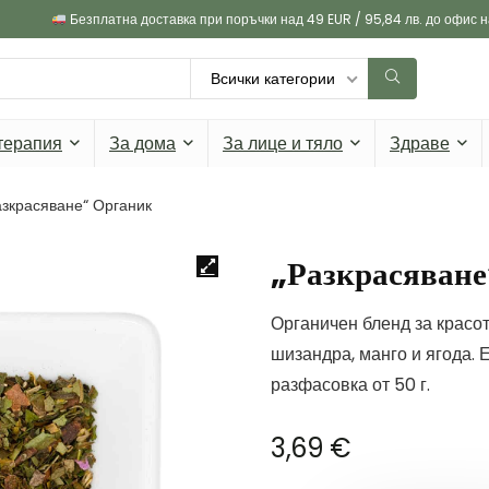
Безплатна доставка при поръчки над 49 EUR / 95,84 лв. до офис 
Всички категории
терапия
За дома
За лице и тяло
Здраве
азкрасяване“ Органик
„Разкрасяване
Органичен бленд за красот
шизандра, манго и ягода. 
разфасовка от 50 г.
3,69
€