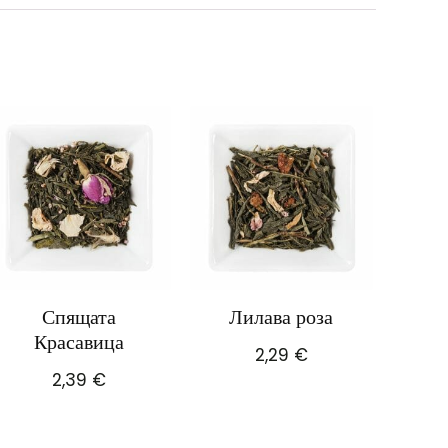
Спящата
Лилава роза
Красавица
2,29
€
2,39
€