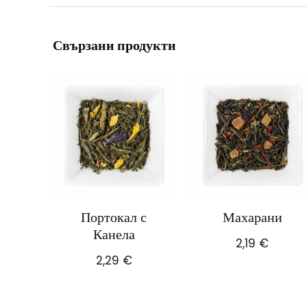
Свързани продукти
Портокал с
Махарани
Канела
2,19
€
2,29
€