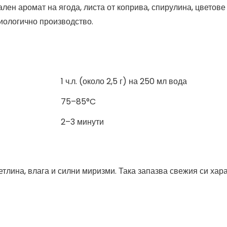
ален аромат на ягода, листа от коприва, спирулина, цветове
биологично производство.
1 ч.л. (около 2,5 г) на 250 мл вода
75–85°C
2–3 минути
етлина, влага и силни миризми. Така запазва свежия си хар