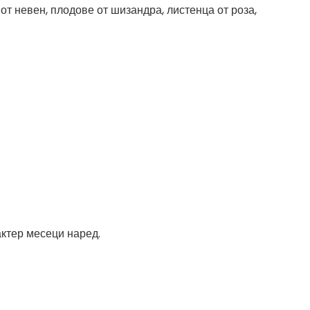
 от невен, плодове от шизандра, листенца от роза,
актер месеци наред.