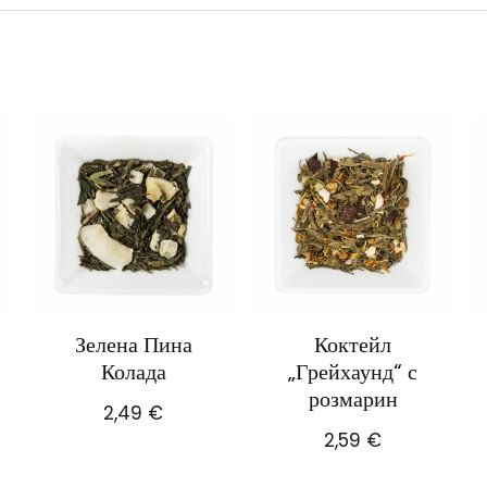
Зелена Пина
Коктейл
Колада
„Грейхаунд“ с
розмарин
2,49
€
2,59
€