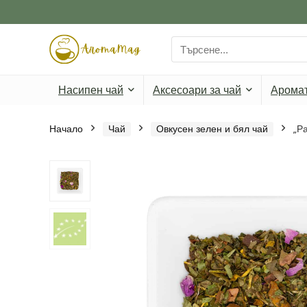
Search
for:
Насипен чай
Аксесоари за чай
Арома
Начало
Чай
Овкусен зелен и бял чай
„Р