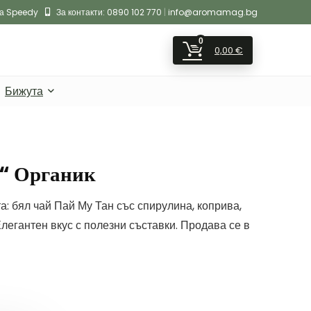
на Speedy
За контакти:
0890 102 770
|
info@aromamag.bg
0
0,00
€
Бижута
“ Органик
а: бял чай Пай Му Тан със спирулина, коприва,
Елегантен вкус с полезни съставки. Продава се в