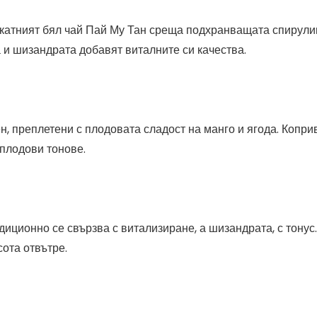
катният бял чай Пай Му Тан среща подхранващата спирулин
а и шизандрата добавят виталните си качества.
, преплетени с плодовата сладост на манго и ягода. Коприв
плодови тонове.
иционно се свързва с витализиране, а шизандрата, с тонус.
ота отвътре.