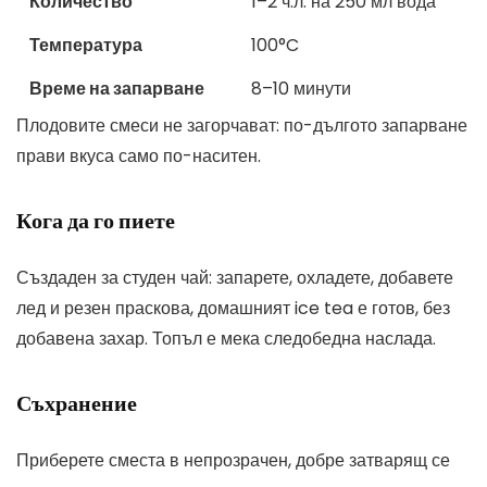
Количество
1–2 ч.л. на 250 мл вода
Температура
100°C
Време на запарване
8–10 минути
Плодовите смеси не загорчават: по-дългото запарване
прави вкуса само по-наситен.
Кога да го пиете
Създаден за студен чай: запарете, охладете, добавете
лед и резен праскова, домашният ice tea е готов, без
добавена захар. Топъл е мека следобедна наслада.
Съхранение
Приберете сместа в непрозрачен, добре затварящ се