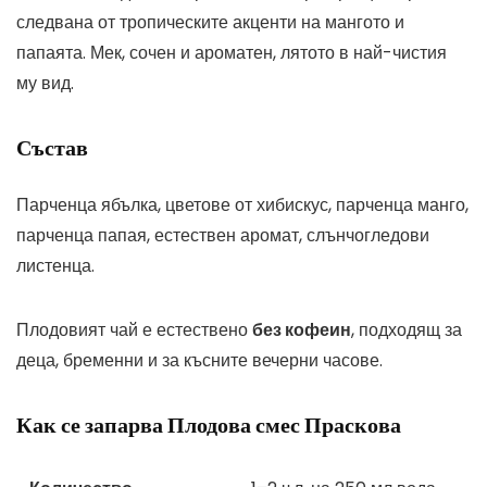
следвана от тропическите акценти на мангото и
папаята. Мек, сочен и ароматен, лятото в най-чистия
му вид.
Състав
Парченца ябълка, цветове от хибискус, парченца манго,
парченца папая, естествен аромат, слънчогледови
листенца.
Плодовият чай е естествено
без кофеин
, подходящ за
деца, бременни и за късните вечерни часове.
Как се запарва Плодова смес Праскова