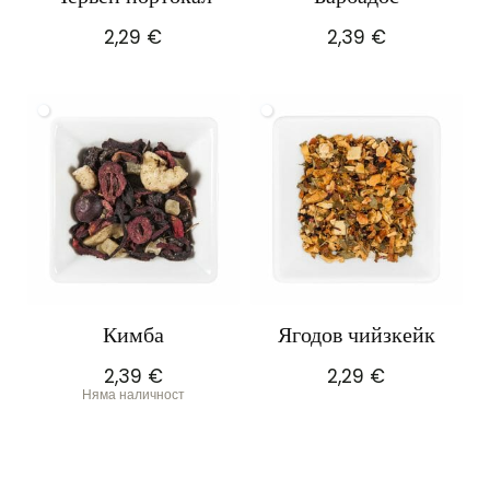
2,29
€
2,39
€
Кимба
Ягодов чийзкейк
2,39
€
2,29
€
Няма наличност