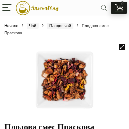
0
Начало
Чай
Плодов чай
Плодова смес
Праскова
Плодова смес Праскова