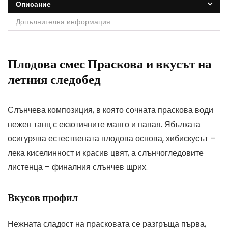
Описание
Допълнителна информация
Плодова смес Праскова и вкусът на
летния следобед
Слънчева композиция, в която сочната праскова води
нежен танц с екзотичните манго и папая. Ябълката
осигурява естествената плодова основа, хибискусът –
лека киселинност и красив цвят, а слънчогледовите
листенца – финалния слънчев щрих.
Вкусов профил
Нежната сладост на прасковата се разгръща първа,