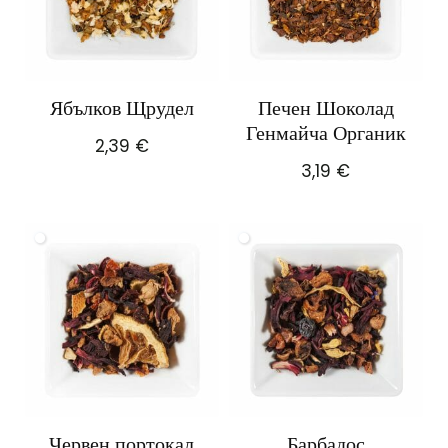
Ябълков Щрудел
Печен Шоколад
Генмайча Органик
2,39
€
3,19
€
Червен портокал
Барбадос