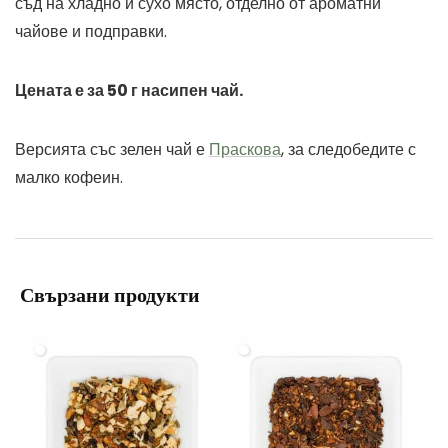
съд на хладно и сухо място, отделно от ароматни
чайове и подправки.
Цената е за 50 г насипен чай.
Версията със зелен чай е
Праскова
, за следобедите с
малко кофеин.
Свързани продукти