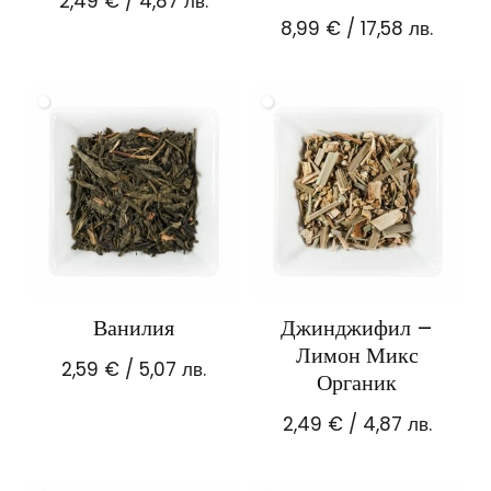
2,49
€
/ 4,87 лв.
8,99
€
/ 17,58 лв.
Ванилия
Джинджифил –
Лимон Микс
2,59
€
/ 5,07 лв.
Органик
2,49
€
/ 4,87 лв.