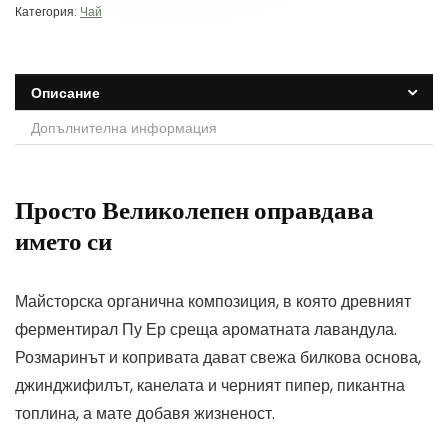
Категория:
Чай
Описание
Допълнителна информация
Просто Великолепен оправдава
името си
Майсторска органична композиция, в която древният
ферментирал Пу Ер среща ароматната лавандула.
Розмаринът и копривата дават свежа билкова основа,
джинджифилът, канелата и черният пипер, пикантна
топлина, а мате добавя жизненост.