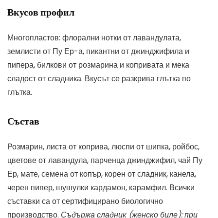
Вкусов профил
Многопластов: флорални нотки от лавандулата,
землисти от Пу Ер-а, пикантни от джинджифила и
пипера, билкови от розмарина и копривата и мека
сладост от сладника. Вкусът се разкрива глътка по
глътка.
Състав
Розмарин, листа от коприва, люспи от шипка, ройбос,
цветове от лавандула, парченца джинджифил, чай Пу
Ер, мате, семена от копър, корен от сладник, канела,
черен пипер, шушулки кардамон, карамфил. Всички
съставки са от сертифицирано биологично
производство.
Съдържа сладник (женско биле): при