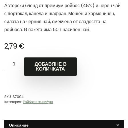
Авторски бленд от премиум ройбос (48%) и черен чай
с портокал, канела и шафран. Мощен и хармоничен,
силата на черния чай, смекчена от сладостта на
ройбоса. В пакета има 50 г насипен чай.
2,79
€
ДОБАВЯНЕ В
КОЛИЧКАТА
SKU:
S7004
Категория:
Ройбос и хънибуш
Описание