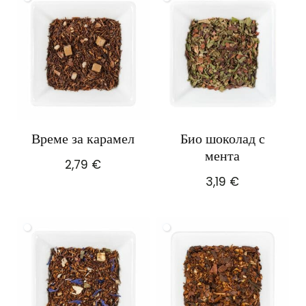
Време за карамел
Био шоколад с
мента
2,79
€
3,19
€