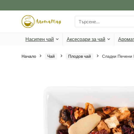
Search
for:
Насипен чай
Аксесоари за чай
Арома
Начало
Чай
Плодов чай
Сладки Печени