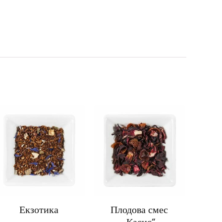
Екзотика
Плодова смес
„Касис“