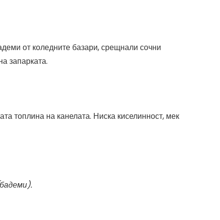
адеми от коледните базари, срещнали сочни
на запарката.
та топлина на канелата. Ниска киселинност, мек
бадеми).