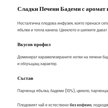
Сладки Печени Бадеми с аромат 
Носталгична плодова инфузия, която пренася сет
ябълки и топла канела. Цвеклото и шипките дават 
Вкусов профил
Доминират карамелизираните нотки на печени баде
и обгръщащ характер.
Състав
Парченца ябълка, бадеми (10%), цвекло, парченца
Плодовият чай е естествено
без кофеин
, подход