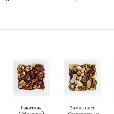
Ракитник
Зимна смес
(Облепиха)
„Светлината на