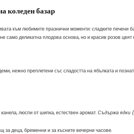
на коледен базар
ивата към любимите празнични моменти: сладките печени б
не само деликатна плодова основа, но и красив розов цвят 
ми, нежно преплетени със сладостта на ябълката и позната
 канела, люспи от шипка, естествен аромат.
Съдържа ядки (
ящ за деца, бременни и за късните вечерни часове.