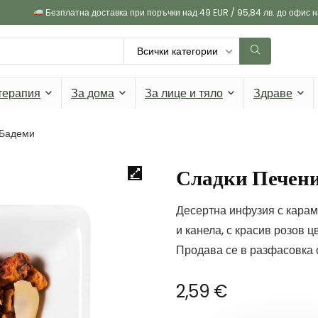
Безплатна доставка при поръчки над 49 EUR / 95,84 лв. до офис 
Всички категории
терапия
За дома
За лице и тяло
Здраве
 Бадеми
Сладки Печен
Десертна инфузия с карам
и канела, с красив розов ц
Продава се в разфасовка о
2,59
€