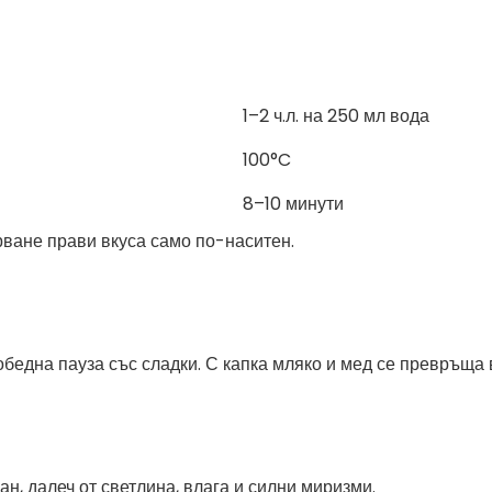
1–2 ч.л. на 250 мл вода
100°C
8–10 минути
рване прави вкуса само по-наситен.
бедна пауза със сладки. С капка мляко и мед се превръща 
н, далеч от светлина, влага и силни миризми.