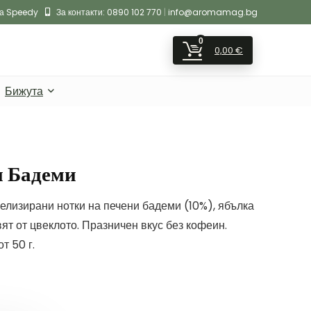
на Speedy
За контакти:
0890 102 770
|
info@aromamag.bg
0
0,00
€
Бижута
и Бадеми
елизирани нотки на печени бадеми (10%), ябълка
вят от цвеклото. Празничен вкус без кофеин.
т 50 г.