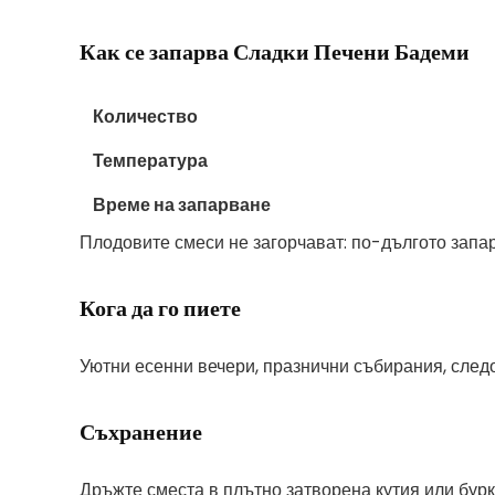
Как се запарва Сладки Печени Бадеми
Количество
Температура
Време на запарване
Плодовите смеси не загорчават: по-дългото запа
Кога да го пиете
Уютни есенни вечери, празнични събирания, следо
Съхранение
Дръжте сместа в плътно затворена кутия или бурка