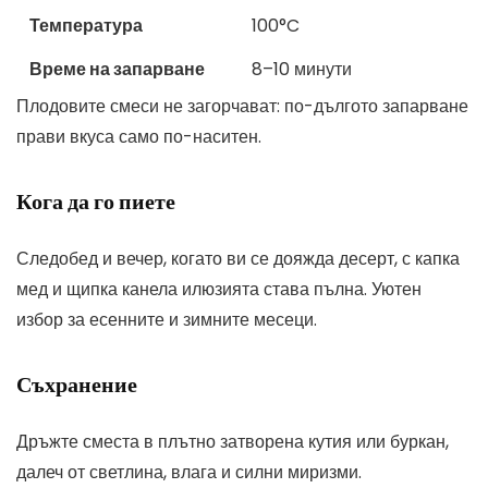
Температура
100°C
Време на запарване
8–10 минути
Плодовите смеси не загорчават: по-дългото запарване
прави вкуса само по-наситен.
Кога да го пиете
Следобед и вечер, когато ви се дояжда десерт, с капка
мед и щипка канела илюзията става пълна. Уютен
избор за есенните и зимните месеци.
Съхранение
Дръжте сместа в плътно затворена кутия или буркан,
далеч от светлина, влага и силни миризми.