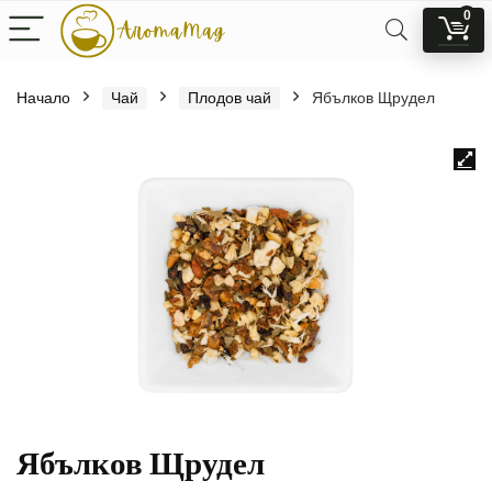
0
Начало
Чай
Плодов чай
Ябълков Щрудел
Ябълков Щрудел