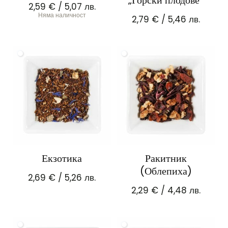
2,59
€
/ 5,07 лв.
Няма наличност
2,79
€
/ 5,46 лв.
Екзотика
Ракитник
(Облепиха)
2,69
€
/ 5,26 лв.
2,29
€
/ 4,48 лв.