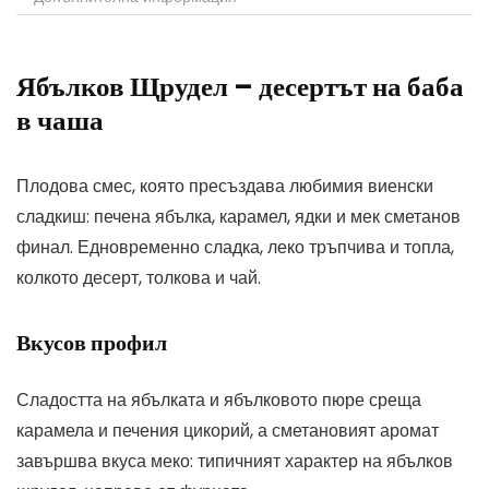
Ябълков Щрудел – десертът на баба
в чаша
Плодова смес, която пресъздава любимия виенски
сладкиш: печена ябълка, карамел, ядки и мек сметанов
финал. Едновременно сладка, леко тръпчива и топла,
колкото десерт, толкова и чай.
Вкусов профил
Сладостта на ябълката и ябълковото пюре среща
карамела и печения цикорий, а сметановият аромат
завършва вкуса меко: типичният характер на ябълков