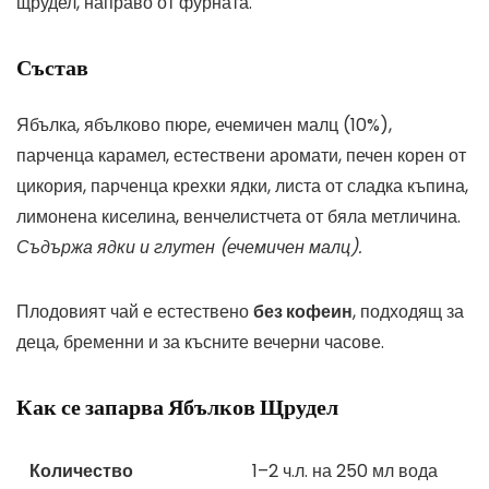
щрудел, направо от фурната.
Състав
Ябълка, ябълково пюре, ечемичен малц (10%),
парченца карамел, естествени аромати, печен корен от
цикория, парченца крехки ядки, листа от сладка къпина,
лимонена киселина, венчелистчета от бяла метличина.
Съдържа ядки и глутен (ечемичен малц).
Плодовият чай е естествено
без кофеин
, подходящ за
деца, бременни и за късните вечерни часове.
Как се запарва Ябълков Щрудел
Количество
1–2 ч.л. на 250 мл вода