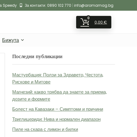
на Speedy
За контакти:
0890 102 770
|
info@aromamag.bg
0
0,00
€
Бижута
Последни публикации
Мастурбация: Ползи за Здравето, Честота,
Рискове и Митове
Магнезий: какво трябва да знаете за приема,
дозите и формите
Болест на Кавазаки – Симптоми и причини
Триглицериди: Нива и нормален диапазон
Пиле на скара с лимон и билки