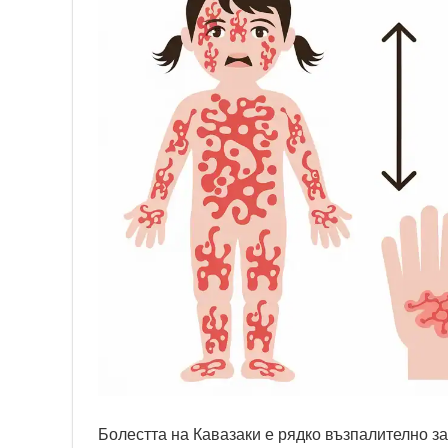
Болестта на Кавазаки е рядко възпалително з