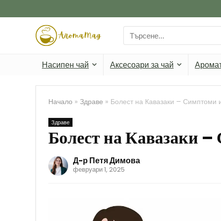
Search
for:
Насипен чай
Аксесоари за чай
Арома
Начало
»
Здраве
»
Болест на Кавазаки – Симптоми 
Здраве
Болест на Кавазаки –
Д-р Петя Димова
февруари 1, 2025