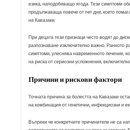
езика, наподобяващо ягода. Тези симптоми об
продължаваща повече от пет дни, което помаг
на Кавазаки.
При децата тези признаци често водят до диск
разпознаване изключително важно. Ранното раз
симптоми, улеснява навременното лечение, к
на риска от сериозни усложнения, включителн
Причини и рискови фактори
Точната причина за болестта на Кавазаки оста
на комбинация от генетични, инфекциозни и е
Въпреки че конкретните причинители не са на