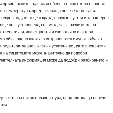
на кръвоносните съдове, особено на тези около сърцето.
ка температура, продължаваща повече от пет дни,
секрет, подути ръце и крака, напукани устни и характерен
още не е установена, се смята, че за развитието на
т генетични, инфекциозни и екологични фактори.
ето обикновено включва интравенозен имуноглобулин
а предотвратяване на тежки усложнения, като аневризми
не на симптомите може значително да подобри
пълнителната информация може да подобри разбирането и
родължителна висока температура, продължаваща повече
том.