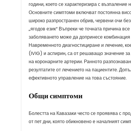
години, което се характеризира с възпаление 
Основните симптоми включват постоянна висо
широко разпространен обрив, червени очи без 
„ягодов език“ Въпреки че точната причина все 
заболяването може да допринесе комбинация о
Навременното диагностициране и лечение, ко
(IVIG) и аспирин, са от решаващо значение з
на коронарните артерии. Ранното разпознава
резултатите от лечението на пациентите. До
ефективното управление на това състояние.
Общи симптоми
Болестта на Кавазаки често се проявява с п
от пет дни, която обикновено е началният симп