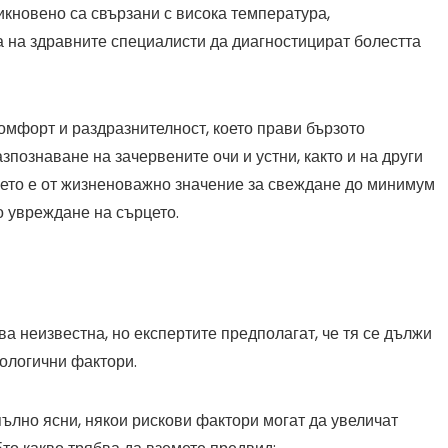
икновено са свързани с висока температура,
а на здравните специалисти да диагностицират болестта
омфорт и раздразнителност, което прави бързото
познаване на зачервените очи и устни, както и на други
оето е от жизненоважно значение за свеждане до минимум
о увреждане на сърцето.
ва неизвестна, но експертите предполагат, че тя се дължи
кологични фактори.
пълно ясни, някои рискови фактори могат да увеличат