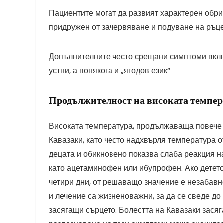
Пациентите могат да развият характерен обри
придружен от зачервяване и подуване на ръцет
Допълнителните често срещани симптоми включ
устни, а понякога и „ягодов език“
Продължителност на високата темпер
Високата температура, продължаваща повече о
Кавазаки, като често надхвърля температура о
децата и обикновено показва слаба реакция н
като ацетаминофен или ибупрофен. Ако детето
четири дни, от решаващо значение е незабавн
и лечение са жизненоважни, за да се сведе до
засягащи сърцето. Болестта на Кавазаки засяг