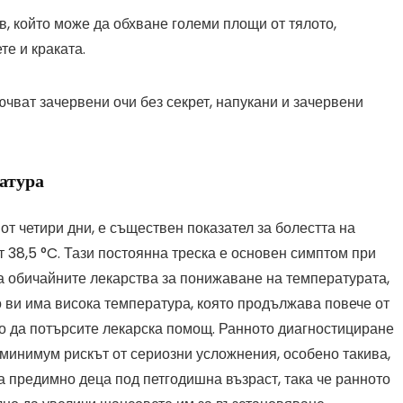
в, който може да обхване големи площи от тялото,
е и краката.
ват зачервени очи без секрет, напукани и зачервени
атура
т четири дни, е съществен показател за болестта на
т 38,5 °C. Тази постоянна треска е основен симптом при
а обичайните лекарства за понижаване на температурата,
 ви има висока температура, която продължава повече от
о да потърсите лекарска помощ. Ранното диагностициране
 минимум рискът от сериозни усложнения, особено такива,
а предимно деца под петгодишна възраст, така че ранното