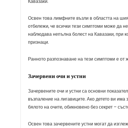
Кавазаки.
Освен това лимфните възли в областта на шият
отбележи, че всички тези симптоми може да не
наблюдава непълна болест на Кавазаки, при к
признаци.
Ранното разпознаване на тези симптоми е от 
Зачервени очи и устни
Зачервените очи и устни са основни показател
възпаление на лигавиците. Ако детето ви има
бялото на очите, обикновено без секрет – съст
Освен това зачервените устни могат да изглеж