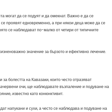
а могат да се подуят и да омекнат. Важно е да се
 се проявят едновременно, а при някои деца може да се
оято се наблюдават по-малко от четири от типичните
жизненоважно значение за бързото и ефективно лечение.
и за болестта на Кавазаки, които често отразяват
 зачервени очи, ще наблюдавате възпаление и подуване на
ояние, известно като конюнктивит.
дат напукани и сухи, а често се наблюдава и подуване на