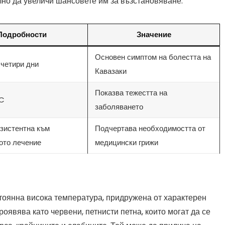
но да увеличи шансовете им за възстановяване.
Подробности
Значение
Основен симптом на болестта на
 четири дни
Кавазаки
Показва тежестта на
°C
заболяването
езистентна към
Подчертава необходимостта от
ото лечение
медицински грижи
стоянна висока температура, придружена от характерен
оявява като червени, петнисти петна, които могат да се