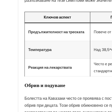
разпознаване на тези симптоми може значител
Ключов аспект
Продължителност на треската
Повече от
Температура
Над 38,5
Често е р
Реакция на лекарствата
стандартн
Обрив и подуване
Болестта на Кавазаки често се проявява с по
обрив при децата. Този обрив обикновено се пр