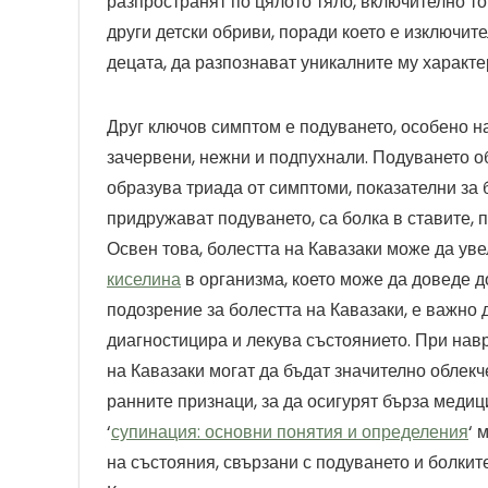
разпространят по цялото тяло, включително то
други детски обриви, поради което е изключит
децата, да разпознават уникалните му характе
Друг ключов симптом е подуването, особено на
зачервени, нежни и подпухнали. Подуването об
образува триада от симптоми, показателни за 
придружават подуването, са болка в ставите,
Освен това, болестта на Кавазаки може да уве
киселина
в организма, което може да доведе д
подозрение за болестта на Кавазаки, е важно 
диагностицира и лекува състоянието. При нав
на Кавазаки могат да бъдат значително облек
ранните признаци, за да осигурят бърза медиц
‘
супинация: основни понятия и определения
‘ 
на състояния, свързани с подуването и болките