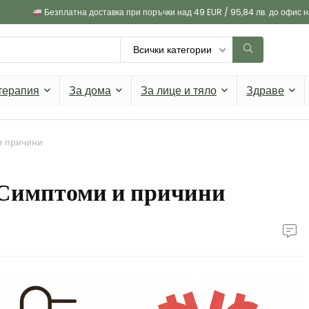
Безплатна доставка при поръчки над 49 EUR / 95,84 лв. до офис 
Всички категории
терапия
За дома
За лице и тяло
Здраве
и причини
 Симптоми и причини