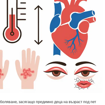
аболяване, засягащо предимно деца на възраст под пет