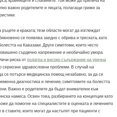
рса, крайниците и слабините. Той може да прилича на
елно важно родителите и лицата, полагащи грижи за
ристики.
 ръцете и краката; тези области могат да изглеждат
икновено се появява заедно с обрива и треската, като
болестта на Кавазаки. Други симптоми, които често
 повишено сърдечно напрежение и необичайно умора.
личи риска от
подагра и високо съдържание на урична
о сериозни здравословни проблеми. В случай на
да се потърси медицинска помощ незабавно, за да се
ременна диагностика и лечение, симптомите на болестта
чени. Важно е родителите да бъдат внимателни към
инска намеса. Освен това, разбирането на концепции като
може да помогне на специалистите в оценката и лечението
 в ставите, които могат да настъпят при пациенти с