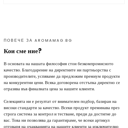
Селекцията ни е резултат от внимателен подбор, базиран на
високи стандарти за качество. Всеки продукт преминава през
строга система за контрол и тестване, преди да достигне до
вас. Това ни позволява да гарантираме, че всеки артикул
отговаря на очакванията на нашите клиенти за изключително
качество.
Как става плащането?
Плащането за вашите покупки се извършва при доставка
чрез наложен платеж. За поръчки до 49 EUR, цената за
доставка е 3.99 EUR до вашия адрес или 2.99 EUR до
офис/автомат на Спиди. Ако стойността на поръчката е
над 49 EUR, доставката е напълно
безплатна
.