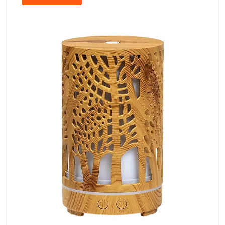
ПОВЕЧЕ ЗА AROMAMAG.BG
Кои сме ние?
В основата на нашата философия стои безкомпромисното
качество. Благодарение на директните ни партньорства с
производителите, успяваме да предложим премиум продукти
на конкурентни цени. Всяка договорена отстъпка директно се
отразява във финалната цена за нашите клиенти.