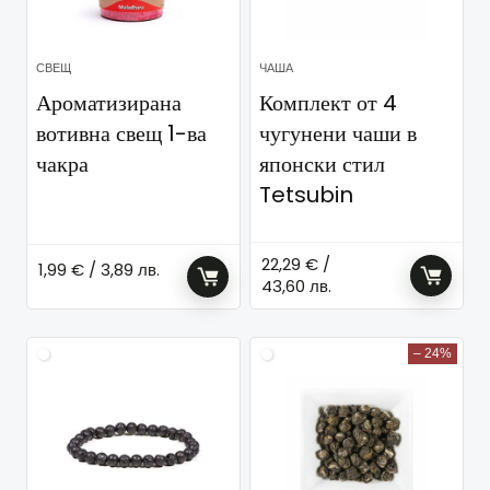
СВЕЩ
ЧАША
Ароматизирана
Комплект от 4
вотивна свещ 1-ва
чугунени чаши в
чакра
японски стил
Tetsubin
22,29
€
/
1,99
€
/ 3,89 лв.
43,60 лв.
– 24%