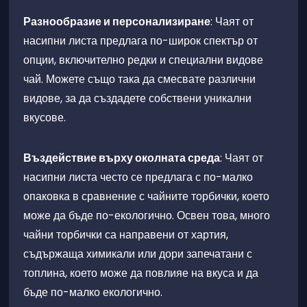
Разбъркайте леко:
Леко разбъркване на чая по
Разнообразие и персонализиране
време на запарване може да помогне за по-
добро извличане на вкусовете.
Използвайте филтър или цедка:
Използвайте
филтър или цедка, за да премахнете чаените
листа след запарването, за да предотвратите
допълнително горчивина.
Въздействие върху околната среда
Насладете се на чая веднага:
Най-добрият вкус
на чая се постига, когато е свежо приготвен.
Избягвайте да оставяте чая да престоява дълго
време, тъй като това може да повлияе на вкуса.