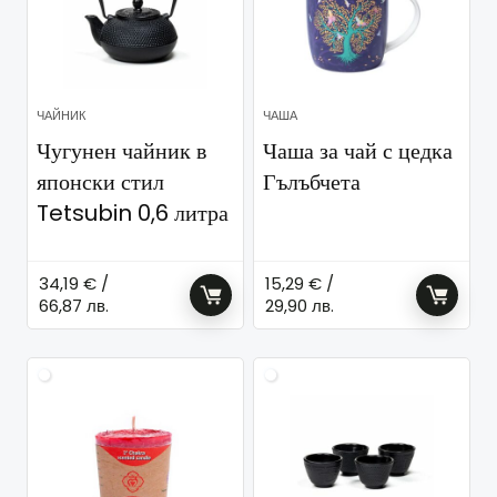
ЧАЙНИК
ЧАША
Чугунен чайник в
Чаша за чай с цедка
японски стил
Гълъбчета
Tetsubin 0,6 литра
34,19
€
/
15,29
€
/
66,87 лв.
29,90 лв.