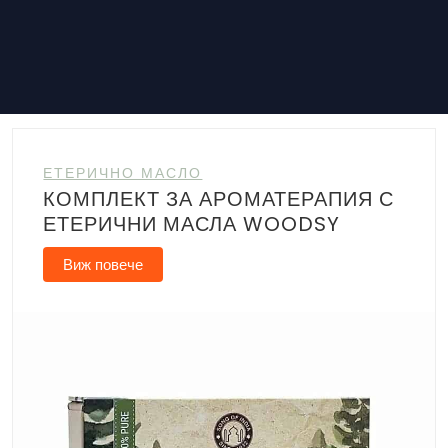
Зелен чай:
Бял чай:
Оолонг чай: