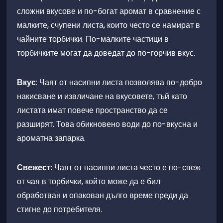
Използвайте правилното количество чай:
Спазвайте препоръките за дозиране на
опаковката. Обикновено 1-2 чаени лъжички от
насипен чай за 1 чаша са достатъчни.
Вкус
Температура на водата:
Използвайте вода с
подходяща температура за конкретния вид чай.
Например, черният чай обикновено изисква вода,
завряла на 100°C, докато зеленият чай се запарва
най-добре при температура около 80-85°C.
Свежест
Проверете времето за запарване:
Спазвайте
препоръчителното време за запарване, за да
избегнете прекалено горчив вкус.