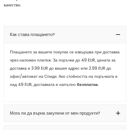
Мога ли да върна закупени от мен продукти?
Как да се свържа с вас?
Какво мислят клиентите за нас:
убавия чай, който съм пила
“Магазинът предлага
! Изключителен аромат!”
продукти! Чаят е с т