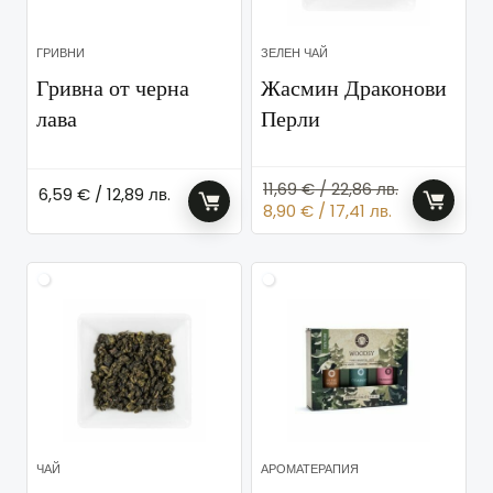
ГРИВНИ
ЗЕЛЕН ЧАЙ
Гривна от черна
Жасмин Драконови
лава
Перли
11,69
€
/ 22,86 лв.
6,59
€
/ 12,89 лв.
Original
Текущата
8,90
€
/ 17,41 лв.
price
цена
was:
е:
11,69 €
8,90 €
/
/
22,86 лв..
17,41 лв..
ЧАЙ
АРОМАТЕРАПИЯ