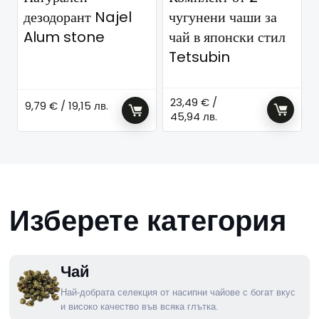
дезодорант Najel
чугунени чаши за
Alum stone
чай в японски стил
Tetsubin
23,49
€
/
9,79
€
/ 19,15 лв.
45,94 лв.
Изберете категория
Чай
Най-добрата селекция от насипни чайове с богат вкус
и високо качество във всяка глътка.