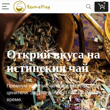
0
Открий вкуса на
истинския чай
Премиум насипни чайове и аксесоари за
ценители. Защото добрият чай заслужава
време.