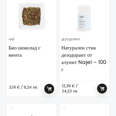
ЧАЙ
ДЕЗОДОРАНТ
Био шоколад с
Натурален стик
мента
дезодорант от
алунит Najel – 100
г
12,39
€
/
3,19
€
/ 6,24 лв.
24,23 лв.