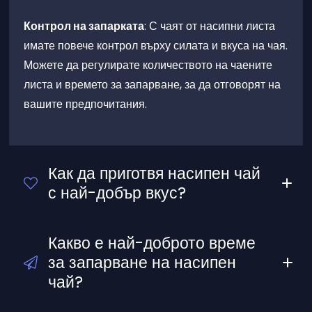
Какво е най-доброто време
за запарване на насипен
Контрол на запарката
чай?
Билков чай:
ЕТЕРИЧНО МАСЛО
КОМПЛЕКТ ЗА АРОМАТЕРАПИЯ С
ЕТЕРИЧНИ МАСЛА WOODSY
Черен чай:
Виж повече