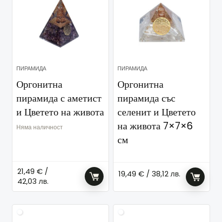
ПИРАМИДА
ПИРАМИДА
Оргонитна
Оргонитна
пирамида с аметист
пирамида със
и Цветето на живота
селенит и Цветето
на живота 7×7×6
Няма наличност
см
21,49
€
/
19,49
€
/ 38,12 лв.
42,03 лв.