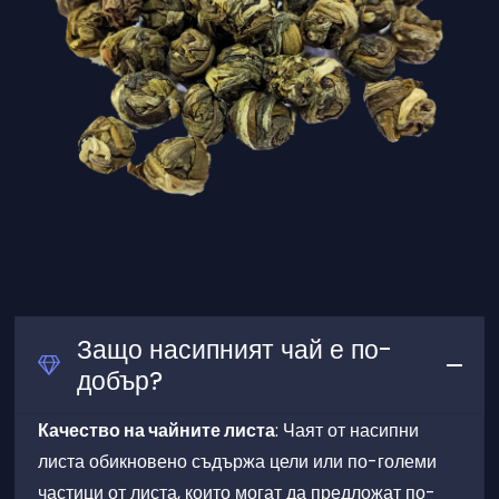
Защо насипният чай е по-
добър?
Качество на чайните листа
Как да приготвя насипен чай
с най-добър вкус?