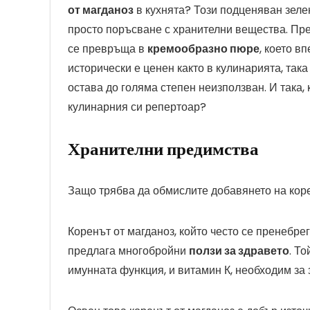
от магданоз
в кухнята? Този подценяван зеле
просто поръсване с хранителни вещества. Пре
се превръща в
кремообразно пюре
, което в
исторически е ценен както в кулинарията, так
остава до голяма степен неизползван. И така,
кулинарния си репертоар?
Хранителни предимства
Защо трябва да обмислите добавянето на коре
Коренът от магданоз, който често се пренебрег
предлага многобройни
ползи за здравето
. Т
имунната функция, и витамин К, необходим за 