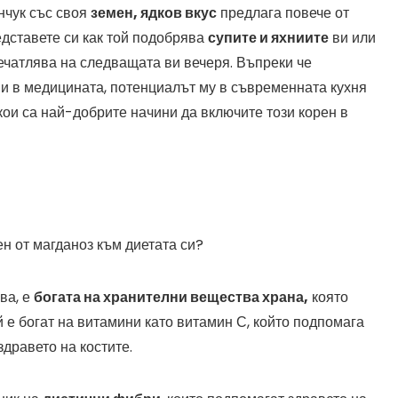
нчук със своя
земен, ядков вкус
предлага повече от
дставете си как той подобрява
супите и яхниите
ви или
печатлява на следващата ви вечеря. Въпреки че
а и в медицината, потенциалът му в съвременната кухня
 кои са най-добрите начини да включите този корен в
н от магданоз към диетата си?
ва, е
богата на хранителни вещества храна,
която
ой е богат на витамини като витамин С, който подпомага
здравето на костите.