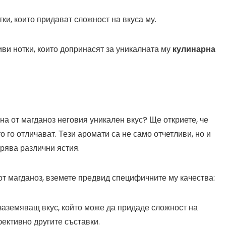
ки, които придават сложност на вкуса му.
ви нотки, които допринасят за уникалната му
кулинарна
ена от магданоз неговия уникален вкус? Ще откриете, че
о го отличават. Тези аромати са не само отчетливи, но и
брява различни ястия.
от магданоз, вземете предвид специфичните му качества:
 заземяващ вкус, който може да придаде сложност на
ективно другите съставки.