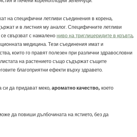
 ястия и печени кореноплодни зеленчуци.
лжат на специфични летливи съединения в корена,
държат и в листния му аналог. Специфичните летливи
 се свързват с намалено
ниво на триглицеридите в кръвта
,
иционната медицина. Тези съединения имат и
тва, които го правят полезен при различни здравословни
, листата на растението също съдържат същите
говите благоприятни ефекти върху здравето.
а си да придават меко,
ароматно качество,
което
може да повиши дълбочината на ястието, без да