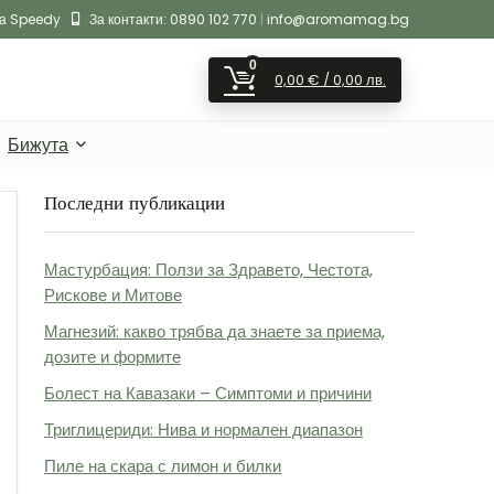
на Speedy
За контакти:
0890 102 770
|
info@aromamag.bg
0
0,00
€
/ 0,00 лв.
Бижута
Последни публикации
Мастурбация: Ползи за Здравето, Честота,
Рискове и Митове
Магнезий: какво трябва да знаете за приема,
дозите и формите
Болест на Кавазаки – Симптоми и причини
Триглицериди: Нива и нормален диапазон
Пиле на скара с лимон и билки