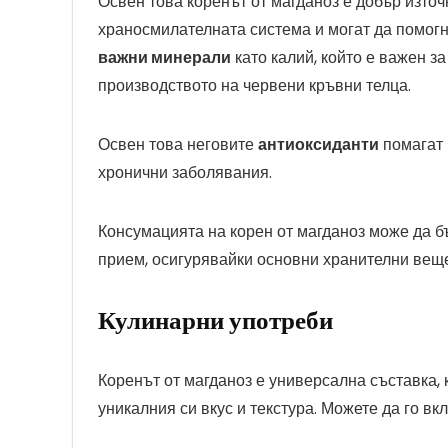
Освен това коренът от магданоз е добър изто
храносмилателната система и могат да помогн
важни минерали
като калий, който е важен за
производството на червени кръвни телца.
Освен това неговите
антиоксиданти
помагат 
хронични заболявания.
Консумацията на корен от магданоз може да 
прием, осигурявайки основни хранителни веще
Кулинарни употреби
Коренът от магданоз е универсална съставка, 
уникалния си вкус и текстура. Можете да го в