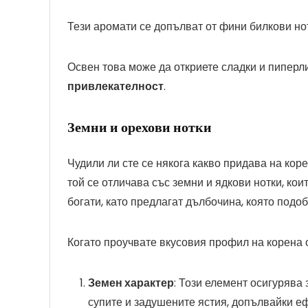
Тези аромати се допълват от фини билкови нот
Освен това може да откриете сладки и пиперли
привлекателност
.
Земни и орехови нотки
Чудили ли сте се някога какво придава на кор
той се отличава със земни и ядкови нотки, коит
богати, като предлагат дълбочина, която подо
Когато проучвате вкусовия профил на корена 
Земен характер
: Този елемент осигурява
супите и задушените ястия, допълвайки еф