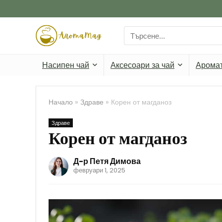
Search
for:
Насипен чай
Аксесоари за чай
Арома
Начало
»
Здраве
»
Корен от магданоз
Здраве
Корен от магданоз
Д-р Петя Димова
февруари 1, 2025