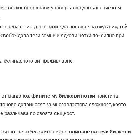
ачество, което го прави универсално допълнение към
.
на корена от магданоз може да повлияе на вкуса му, тъй
освобождава тези земни и ядкови нотки по-силно при
а кулинарното ви преживяване.
 от магданоз,
фините
му
билкови нотки
наистина
одтонове допринасят за многопластова сложност, която
се различава по своята същност.
вероятно ще забележите нежно
вливане на тези билкови