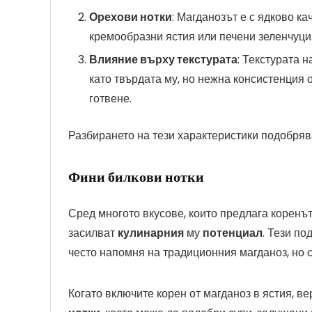
Орехови нотки
: Магданозът е с ядково к
кремообразни ястия или печени зеленчуци
Влияние върху текстурата
: Текстурата 
като твърдата му, но нежна консистенция 
готвене.
Разбирането на тези характеристики подобряв
Фини билкови нотки
Сред многото вкусове, които предлага коренът
засилват
кулинарния
му
потенциал
. Тези п
често напомня на традиционния магданоз, но 
Когато включите корен от магданоз в ястия, 