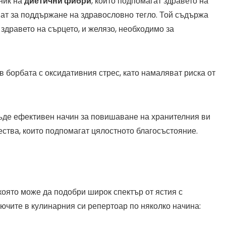
чник на
диетични фибри
, които подпомагат здравето на
ат за поддържане на здравословно тегло. Той съдържа
 здравето на сърцето, и желязо, необходимо за
в борбата с оксидативния стрес, като намаляват риска от
бъде ефективен начин за повишаване на хранителния ви
ства, които подпомагат цялостното благосъстояние.
която може да подобри широк спектър от ястия с
ключите в кулинарния си репертоар по няколко начина: