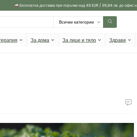
Безплатна доставка при поръчки над 49 EUR / 95,84 лв. до офис 
Всички категории
терапия
За дома
За лице и тяло
Здраве