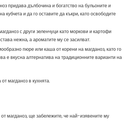
аноз придава дълбочина и богатство на бульоните и
а кубчета и да го оставите да къкри, като освободите
 магданоз с други зеленчуци като моркови и картофи
става нежна, а ароматите му се засилват.
мообразно пюре или каша от корени на магданоз, като го
ова е вкусна алтернатива на традиционните варианти на
 от магданоз в кухнята.
 от магданоз, ще забележите, че най-изявените му