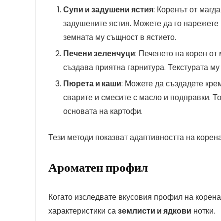
Супи и задушени ястия
: Коренът от магд
задушените ястия. Можете да го нарежете н
земната му същност в ястието.
Печени зеленчуци
: Печенето на корен от
създава приятна гарнитура. Текстурата му 
Пюрета и каши
: Можете да създадете кре
сварите и смесите с масло и подправки. Т
основата на картофи.
Тези методи показват адаптивността на корена
Ароматен профил
Когато изследвате вкусовия профил на корена
характеристики са
землисти и ядкови
нотки.