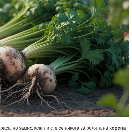
раса, но замисляли ли сте се някога за ролята на
корена