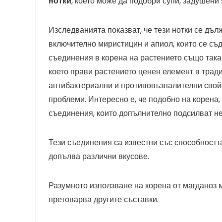
нотки
, което може да подобри супи, задушени
Изследванията показват, че тези нотки се дъ
включително миристицин и апиол, които се съ
съединения в корена на растението също така
което прави растението ценен елемент в трад
антибактериални и противовъзпалителни свойс
проблеми. Интересно е, че подобно на корена
съединения, които допълнително подсилват не
Тези съединения са известни със способностт
допълва различни вкусове.
Разумното използване на корена от магданоз 
претоварва другите съставки.