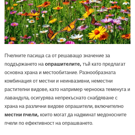
Пчелните пасища са от решаващо значение за
поддържането на
опрашителите,
тъй като предлагат
основна храна и местообитание. Разнообразната
комбинация от местни и неинвазивни, неместни
растителни видове, като например черноока теменуга и
лавандула, осигурява непрекъснато снабдяване с
храна на различни видове опрашители, включително
местни пчели,
които могат да надминат медоносните
пчели по ефективност на опрашването.