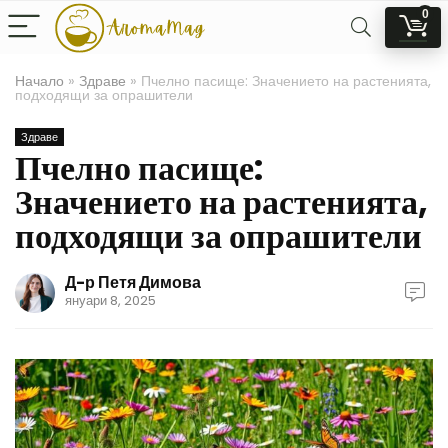
0
Начало
»
Здраве
»
Пчелно пасище: Значението на растенията,
подходящи за опрашители
Здраве
Пчелно пасище:
Значението на растенията,
подходящи за опрашители
Д-р Петя Димова
януари 8, 2025