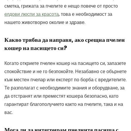
сметка, грижата за пчелите е нещо повече от просто
елдови люспи за красота
, това е необходимост за
нашето животворно околие и здраве.
Какво трябва да направя, ако срещна пчелен
кошер на пасището си?
Когато откриете пчелен кошер на пасището си, запазете
спокойствие и не го безпокойте. Незабавно се обърнете
към местен пчелар или експерт по борба с вредителите.
Те разполагат с необходимите знания и оборудване, за
да отстранят или преместят кошера безопасно, като
гарантират благополучието както на пчелите, така и на
вас.
Мога ли да интегрирам пчелните пасища с