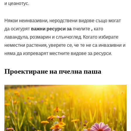
и цеанотус.
Някои неинвазивни, неродствени видове също могат
да осигурят
важни ресурси за
пчелите
,
като
лавандула, розмарин и слънчоглед. Когато избирате
неместни растения, уверете се, че те не са инвазивни и
няма да изпреварят местните видове за ресурси.
Проектиране на пчелна паша