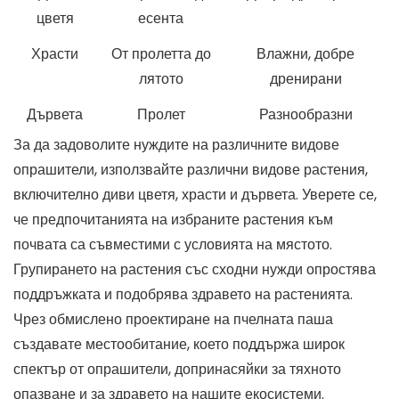
цветя
есента
Храсти
От пролетта до
Влажни, добре
лятото
дренирани
Дървета
Пролет
Разнообразни
За да задоволите нуждите на различните видове
опрашители, използвайте различни видове растения,
включително диви цветя, храсти и дървета. Уверете се,
че предпочитанията на избраните растения към
почвата са съвместими с условията на мястото.
Групирането на растения със сходни нужди опростява
поддръжката и подобрява здравето на растенията.
Чрез обмислено проектиране на пчелната паша
създавате местообитание, което поддържа широк
спектър от опрашители, допринасяйки за тяхното
опазване и за здравето на нашите екосистеми.