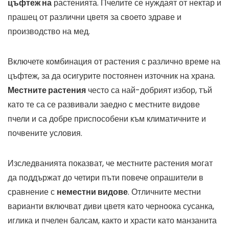
цъфтеж на
растенията. Пчелите се нуждаят от нектар и
прашец от различни цветя за своето здраве и
производство на мед.
Включете комбинация от растения с различно време на
цъфтеж, за да осигурите постоянен източник на храна.
Местните растения
често са най-добрият избор, тъй
като те са се развивали заедно с местните видове
пчели и са добре приспособени към климатичните и
почвените условия.
Изследванията показват, че местните растения могат
да поддържат до четири пъти повече опрашители в
сравнение с
неместни видове
. Отличните местни
варианти включват диви цветя като черноока сусанка,
иглика и пчелен балсам, както и храсти като манзанита