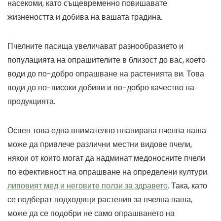
насекоми, като същевременно повишавате
жизнеността и добива на вашата градина.
Пчелните пасища увеличават разнообразието и
популацията на опрашителите в близост до вас, което
води до по-добро опрашване на растенията ви. Това
води до по-високи добиви и по-добро качество на
продукцията.
Освен това една внимателно планирана пчелна паша
може да привлече различни местни видове пчели,
някои от които могат да надминат медоносните пчели
по ефективност на опрашване на определени култури.
липовият мед и неговите ползи за здравето
. Така, като
се подберат подходящи растения за пчелна паша,
може да се подобри не само опрашването на