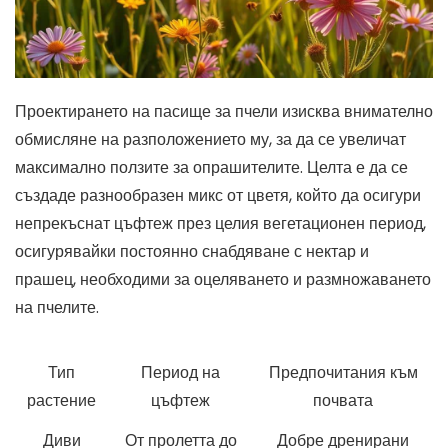
Проектирането на пасище за пчели изисква внимателно
обмисляне на разположението му, за да се увеличат
максимално ползите за опрашителите. Целта е да се
създаде разнообразен микс от цветя, който да осигури
непрекъснат цъфтеж през целия вегетационен период,
осигурявайки постоянно снабдяване с нектар и
прашец, необходими за оцеляването и размножаването
на пчелите.
Тип
Период на
Предпочитания към
растение
цъфтеж
почвата
Диви
От пролетта до
Добре дренирани