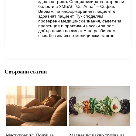
здравна грижа. Специализирала вътрешни
болести в УМБАЛ "Св. Анна" – София.
Вярвам, че информираният пациент е
здравият пациент. Тук споделям
проверени медицински знания, съвети за
превенция и практични насоки за по-
добър начин на живот – на разбираем
език, без излишен медицински жаргон.
Свързани статии
Мастурбация: Ползи за
Магнезий: какво трябва да