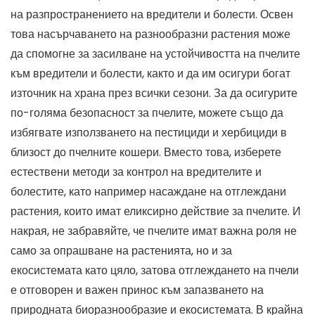
на разпространението на вредители и болести. Освен
това насърчаването на разнообразни растения може
да спомогне за засилване на устойчивостта на пчелите
към вредители и болести, както и да им осигури богат
източник на храна през всички сезони. За да осигурите
по-голяма безопасност за пчелите, можете също да
избягвате използването на пестициди и хербициди в
близост до пчелните кошери. Вместо това, изберете
естествени методи за контрол на вредителите и
болестите, като например насаждане на отглеждани
растения, които имат еликсирно действие за пчелите. И
накрая, не забравяйте, че пчелите имат важна роля не
само за опрашване на растенията, но и за
екосистемата като цяло, затова отглеждането на пчели
е отговорен и важен принос към запазването на
природната биоразнообразие и екосистемата. В крайна