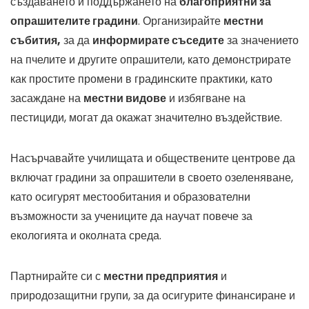
създаването и поддържането на
благоприятни за
опрашителите градини
. Организирайте
местни
събития,
за да
информирате съседите
за значението
на пчелите и другите опрашители, като демонстрирате
как простите промени в градинските практики, като
засаждане на
местни видове
и избягване на
пестициди, могат да окажат значително въздействие.
Насърчавайте училищата и обществените центрове да
включат градини за опрашители в своето озеленяване,
като осигурят местообитания и образователни
възможности за учениците да научат повече за
екологията и околната среда.
Партнирайте си с
местни предприятия
и
природозащитни групи, за да осигурите финансиране и