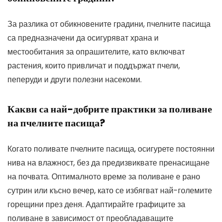
За разлика от обикновените градини, пчелните пасища
са предназначени да осигуряват храна и
местообитания за опрашителите, като включват
растения, които привличат и поддържат пчели,
пеперуди и други полезни насекоми.
Какви са най-добрите практики за поливане
на пчелните пасища?
Когато поливате пчелните пасища, осигурете постоянни
нива на влажност, без да предизвиквате пренасищане
на почвата. Оптималното време за поливане е рано
сутрин или късно вечер, като се избягват най-големите
горещини през деня. Адаптирайте графиците за
поливане в зависимост от преобладаващите