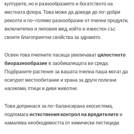
културите, но и разнообразието и богатството на
местната флора. Това може да доведе до по-добри
реколти и по-голямо разнообразие от пчелни продукти,
включително и липовия мед, който е известен със
своите благоприятни свойства за здравето.
Освен това пчелните пасища увеличават
цялостното
биоразнообразие
в заобикалящата ви среда.
Подбраните растения за вашата пчелна паша могат да
осигурят местообитание и храна за други полезни
насекоми, птици и диви животни.
Това допринася за по-балансирана екосистема,
подпомага
естествения контрол на вредителите
и
намалява необходимостта от химически пестициди.