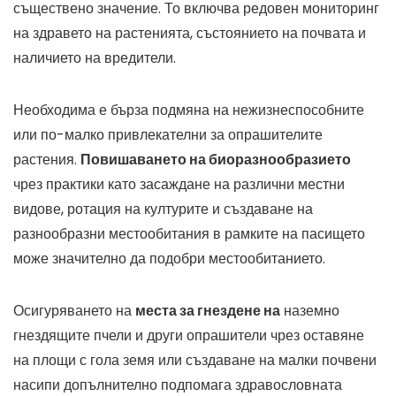
съществено значение. То включва редовен мониторинг
на здравето на растенията, състоянието на почвата и
наличието на вредители.
Необходима е бърза подмяна на нежизнеспособните
или по-малко привлекателни за опрашителите
растения.
Повишаването на биоразнообразието
чрез практики като засаждане на различни местни
видове, ротация на културите и създаване на
разнообразни местообитания в рамките на пасището
може значително да подобри местообитанието.
Осигуряването на
места за гнездене на
наземно
гнездящите пчели и други опрашители чрез оставяне
на площи с гола земя или създаване на малки почвени
насипи допълнително подпомага здравословната