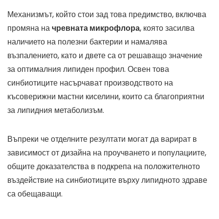
Механизмът, който стои зад това предимство, включва
промяна на
чревната микрофлора
, която засилва
наличието на полезни бактерии и намалява
възпалението, като и двете са от решаващо значение
за оптималния липиден профил. Освен това
синбиотиците насърчават производството на
късоверижни мастни киселини, които са благоприятни
за липидния метаболизъм.
Въпреки че отделните резултати могат да варират в
зависимост от дизайна на проучването и популациите,
общите доказателства в подкрепа на положителното
въздействие на синбиотиците върху липидното здраве
са обещаващи.