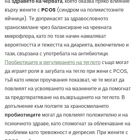
на
здравето на червата
, което оказва пряко влияние
върху жените с
PCOS
(синдром на поликистозните
яйчници). Те допринасят за здравословното
храносмилане чрез балансиране на чревната
микрофлора, като по този начин намаляват
вероятността и тежестта на диарията, включително и
тази, свързана с употребата на антибиотици.
Пробиотиците и регулирането на теглото
също могат
да играят роля в загубата на тегло при жени с PCOS,
тъй като някои проучвания показват, че те могат да
повлияят на усвояването на мазнините и да помогнат
за предотвратяване на възвръщането на теглото. В
допълнение към ползите за храносмилането
пробиотиците
могат да повлияят положително и на
психичното здраве, като спомогнат за облекчаване на
проблеми като тревожност и депресия. При жените с