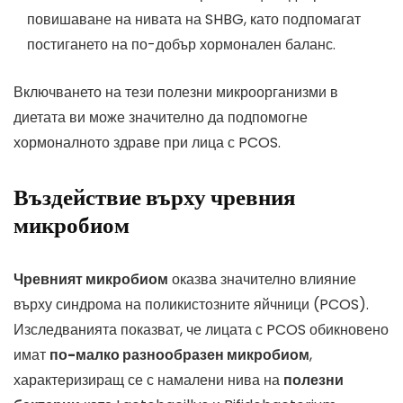
повишаване на нивата на SHBG, като подпомагат
постигането на по-добър хормонален баланс.
Включването на тези полезни микроорганизми в
диетата ви може значително да подпомогне
хормоналното здраве при лица с PCOS.
Въздействие върху чревния
микробиом
Чревният микробиом
оказва значително влияние
върху синдрома на поликистозните яйчници (PCOS).
Изследванията показват, че лицата с PCOS обикновено
имат
по-малко разнообразен микробиом
,
характеризиращ се с намалени нива на
полезни