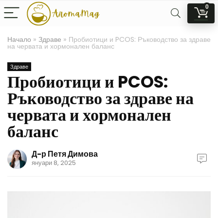
0
Начало
»
Здраве
»
Пробиотици и PCOS: Ръководство за здраве
на червата и хормонален баланс
Здраве
Пробиотици и PCOS:
Ръководство за здраве на
червата и хормонален
баланс
Д-р Петя Димова
януари 8, 2025