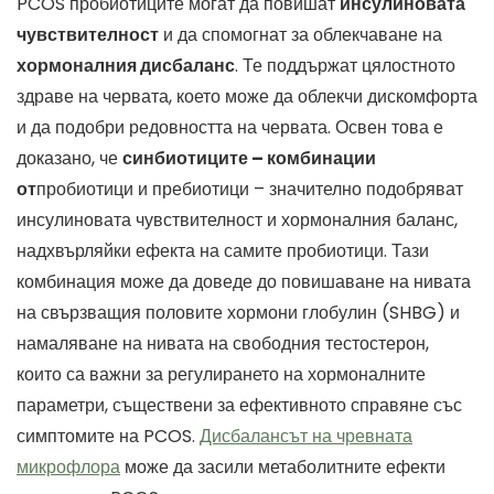
PCOS пробиотиците могат да повишат
инсулиновата
чувствителност
и да спомогнат за облекчаване на
хормоналния дисбаланс
. Те поддържат цялостното
здраве на червата, което може да облекчи дискомфорта
и да подобри редовността на червата. Освен това е
доказано, че
синбиотиците – комбинации
от
пробиотици и пребиотици – значително подобряват
инсулиновата чувствителност и хормоналния баланс,
надхвърляйки ефекта на самите пробиотици. Тази
комбинация може да доведе до повишаване на нивата
на свързващия половите хормони глобулин (SHBG) и
намаляване на нивата на свободния тестостерон,
които са важни за регулирането на хормоналните
параметри, съществени за ефективното справяне със
симптомите на PCOS.
Дисбалансът на чревната
микрофлора
може да засили метаболитните ефекти