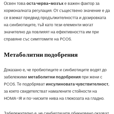
Освен това
оста черва-мозък
е важен фактор за
хормоналната регулация. От съществено значение е да
се вземат предвид продължителността и дозировката
на синбиотиците, тъй като тези елементи могат
значително да повлияят на ефективността им при
справяне със симптомите на PCOS.
Метаболитни подобрения
Доказано е, че пробиотиците и синбиотиците водят до
забележими
метаболитни подобрения
при жени с
PCOS. Те подобряват
инсулиновата чувствителност
,
за което свидетелстват намалените стойности на
HOMA-IR и по-ниските нива на глюкозата на гладно.
Забележително е, че синбиотиците обикновено оказват