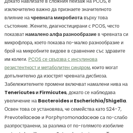
Докато навлизате в сложния пейзаж на PCOS, е
изключително важно да признаете значителното
влияние на
чревната микробиота
върху това
състояние. Жените, диагностицирани с PCOS, често
показват
намалено алфа разнообразие
в чревната си
микрофлора, което показва по-малко разнообразие и
брой на микробните видове в сравнение със здравите
им колеги.
PCOS се свързва с инсулинова
резистентност и метаболитен синдром
, които могат
допълнително да изострят чревната дисбиоза.
Забележителните промени включват намалени нива на
Tenericutes и Firmicutes
, докато се наблюдава
увеличение на
Bacteroides и Escherichia/Shigella
.
Освен това се установява, че семейства като S24-7,
Prevotellaceae и Porphyromonadaceae са по-слабо
разпространени, за разлика от по-голямото изобилие