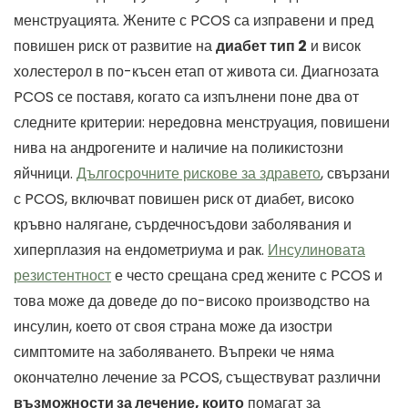
менструацията. Жените с PCOS са изправени и пред
повишен риск от развитие на
диабет тип 2
и висок
холестерол в по-късен етап от живота си. Диагнозата
PCOS се поставя, когато са изпълнени поне два от
следните критерии: нередовна менструация, повишени
нива на андрогените и наличие на поликистозни
яйчници.
Дългосрочните рискове за здравето
, свързани
с PCOS, включват повишен риск от диабет, високо
кръвно налягане, сърдечносъдови заболявания и
хиперплазия на ендометриума и рак.
Инсулиновата
резистентност
е често срещана сред жените с PCOS и
това може да доведе до по-високо производство на
инсулин, което от своя страна може да изостри
симптомите на заболяването. Въпреки че няма
окончателно лечение за PCOS, съществуват различни
възможности за лечение, които
помагат за