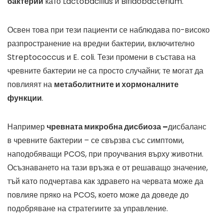
бактерии
като Lactobacillus и Bifidobacterium.
Освен това при тези пациенти се наблюдава по-високо
разпространение на вредни бактерии, включително
Streptococcus и E. coli. Тези промени в състава на
чревните бактерии не са просто случайни; те могат да
повлияят на
метаболитните и хормоналните
функции
.
Например
чревната микробна дисбиоза –
дисбаланс
в чревните бактерии – се свързва със симптоми,
наподобяващи PCOS, при проучвания върху животни.
Осъзнаването на тази връзка е от решаващо значение,
тъй като подчертава как здравето на червата може да
повлияе пряко на PCOS, което може да доведе до
подобряване на стратегиите за управление.