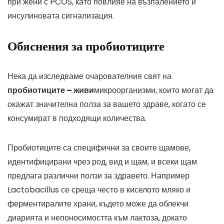
при жени с PCOS, като повлияе на възпалението и
инсулиновата сигнализация.
Обяснения за пробиотиците
Нека да изследваме очарователния свят на
пробиотиците – живи
микроорганизми, които могат да
окажат значителна полза за вашето здраве, когато се
консумират в подходящи количества.
Пробиотиците са специфични за своите щамове,
идентифицирани чрез род, вид и щам, и всеки щам
предлага различни ползи за здравето. Например
Lactobacillus се среща често в киселото мляко и
ферментиралите храни, където може да облекчи
диарията и непоносимостта към лактоза, докато