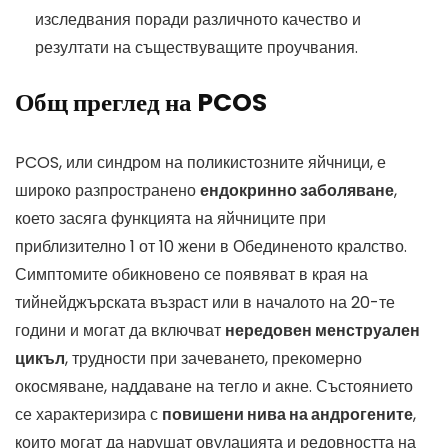
изследвания поради различното качество и
резултати на съществуващите проучвания.
Общ преглед на PCOS
PCOS, или синдром на поликистозните яйчници, е
широко разпространено
ендокринно заболяване
,
което засяга функцията на яйчниците при
приблизително 1 от 10 жени в Обединеното кралство.
Симптомите обикновено се появяват в края на
тийнейджърската възраст или в началото на 20-те
години и могат да включват
нередовен менструален
цикъл
, трудности при зачеването, прекомерно
окосмяване, наддаване на тегло и акне. Състоянието
се характеризира с
повишени нива на андрогените
,
които могат да нарушат овулацията и редовността на