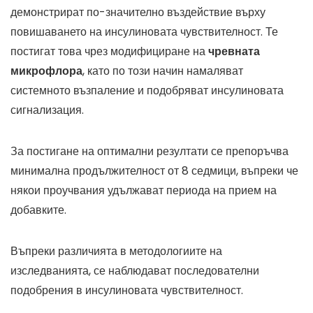
демонстрират по-значително въздействие върху
повишаването на инсулиновата чувствителност. Те
постигат това чрез модифициране на
чревната
микрофлора
, като по този начин намаляват
системното възпаление и подобряват инсулиновата
сигнализация.
За постигане на оптимални резултати се препоръчва
минимална продължителност от 8 седмици, въпреки че
някои проучвания удължават периода на прием на
добавките.
Въпреки различията в методологиите на
изследванията, се наблюдават последователни
подобрения в инсулиновата чувствителност.