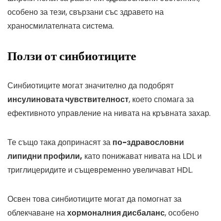
особено за тези, свързани със здравето на
храносмилателната система.
Ползи от синбиотиците
Синбиотиците могат значително да подобрят
инсулиновата чувствителност
, което спомага за
ефективното управление на нивата на кръвната захар.
Те също така допринасят за
по-здравословни
липидни профили,
като понижават нивата на LDL и
триглицеридите и същевременно увеличават HDL.
Освен това синбиотиците могат да помогнат за
облекчаване на
хормоналния дисбаланс
, особено