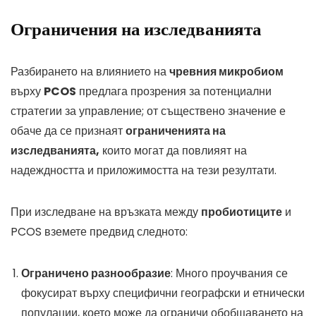
Ограничения на изследванията
Разбирането на влиянието на
чревния микробиом
върху
PCOS
предлага прозрения за потенциални
стратегии за управление; от съществено значение е
обаче да се признаят
ограниченията на
изследванията,
които могат да повлияят на
надеждността и приложимостта на тези резултати.
При изследване на връзката между
пробиотиците
и
PCOS вземете предвид следното:
Ограничено разнообразие
: Много проучвания се
фокусират върху специфични географски и етнически
популации, което може да ограничи обобщаването на