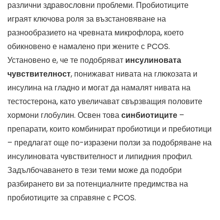
различни здравословни проблеми. Пробиотиците
играят ключова роля за възстановяване на
разнообразието на чревната микрофлора, което
обикновено е намалено при жените с PCOS.
Установено е, че те подобряват
инсулиновата
чувствителност
, понижават нивата на глюкозата и
инсулина на гладно и могат да намалят нивата на
тестостерона, като увеличават свързващия половите
хормони глобулин. Освен това
синбиотиците
–
препарати, които комбинират пробиотици и пребиотици
– предлагат още по-изразени ползи за подобряване на
инсулиновата чувствителност и липидния профил.
Задълбочаването в тези теми може да подобри
разбирането ви за потенциалните предимства на
пробиотиците за справяне с PCOS.