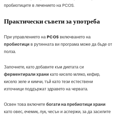
пробиотиците в лечението на PCOS.
Практически съвети за употреба
При управлението на
PCOS
включването на
пробиотици
в рутинната ви програма може да бъде от
полза.
Започнете, като добавите към диетата си
ферментирали храни
като кисело мляко, кефир,
кисело зеле и кимчи, тъй като тези естествени
източници поддържат здравето на червата.
Освен това включете
богати на пребиотици храни
като овес, ечемик, лук, чесън и аспержи, за да засилите