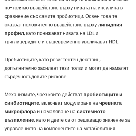
по-голямо въздействие върху нивата на инсулина в
сравнение със самите пробиотици. Освен това те
оказват положително въздействие върху
липидния
профил
, като понижават нивата на LDL и
триглицеридите и същевременно увеличават HDL.
Пребиотиците, като резистентен декстрин,
допълнително засилват тези ползи и могат да намалят
сърдечносъдовите рискове.
Механизмите, чрез които действат
пробиотиците и
синбиотиците
, включват модулиране на
чревната
микрофлора
и намаляване на
системното
възпаление
, като и двете са от решаващо значение за
управлението на компонентите на метаболитния