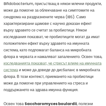
Bifidobacterium, присъстващ в някои млечни продукти,
може да помогне за облекчаване на симптомите на
синдрома на раздразнените черва (IBS). Само
характеризирани щамове с научно доказан ефект
върху здравето се считат за пробиотици. Някои
изследвания показват, че пробиотиците могат да имат
положителен ефект върху здравето на имунната
система, като подпомагат баланса на микробната
флора в червата и намаляват запалението. Освен това,
изследванията показват, че стресът влияе на имунната
система
и може да доведе до дисбаланс в микробната
флора. В този контекст, приемането на пробиотици
може да помогне при управлението на стреса и
поддържането на здрава имунна функция.
Освен това
Saccharomyces boulardii
, полезни