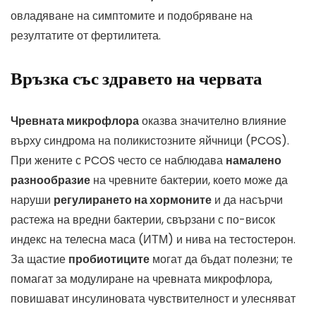
овладяване на симптомите и подобряване на
резултатите от фертилитета.
Връзка със здравето на червата
Чревната микрофлора
оказва значително влияние
върху синдрома на поликистозните яйчници (PCOS).
При жените с PCOS често се наблюдава
намалено
разнообразие
на чревните бактерии, което може да
наруши
регулирането на хормоните
и да насърчи
растежа на вредни бактерии, свързани с по-висок
индекс на телесна маса (ИТМ) и нива на тестостерон.
За щастие
пробиотиците
могат да бъдат полезни; те
помагат за модулиране на чревната микрофлора,
повишават инсулиновата чувствителност и улесняват