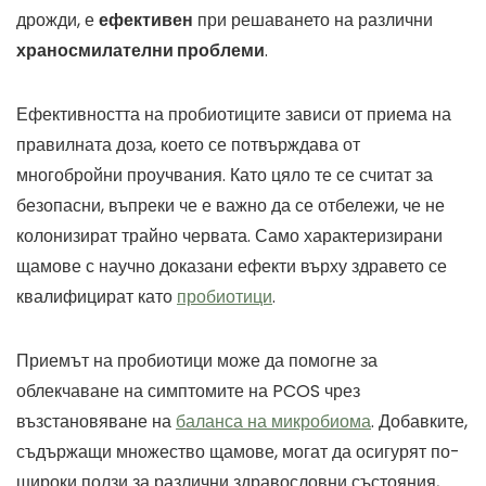
дрожди, е
ефективен
при решаването на различни
храносмилателни проблеми
.
Ефективността на пробиотиците зависи от приема на
правилната доза, което се потвърждава от
многобройни проучвания. Като цяло те се считат за
безопасни, въпреки че е важно да се отбележи, че не
колонизират трайно червата. Само характеризирани
щамове с научно доказани ефекти върху здравето се
квалифицират като
пробиотици
.
Приемът на пробиотици може да помогне за
облекчаване на симптомите на PCOS чрез
възстановяване на
баланса на микробиома
. Добавките,
съдържащи множество щамове, могат да осигурят по-
широки ползи за различни здравословни състояния,