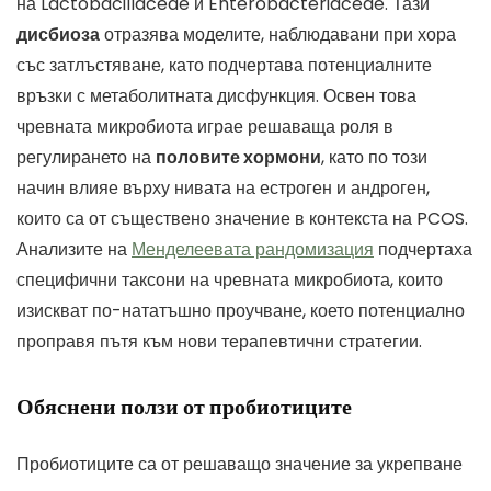
на Lactobacillaceae и Enterobacteriaceae. Тази
дисбиоза
отразява моделите, наблюдавани при хора
със затлъстяване, като подчертава потенциалните
връзки с метаболитната дисфункция. Освен това
чревната микробиота играе решаваща роля в
регулирането на
половите хормони
, като по този
начин влияе върху нивата на естроген и андроген,
които са от съществено значение в контекста на PCOS.
Анализите на
Менделеевата рандомизация
подчертаха
специфични таксони на чревната микробиота, които
изискват по-нататъшно проучване, което потенциално
проправя пътя към нови терапевтични стратегии.
Обяснени ползи от пробиотиците
Пробиотиците са от решаващо значение за укрепване