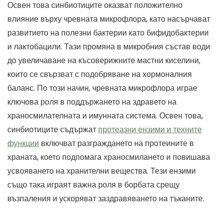
Освен това синбиотиците оказват положително
влияние върху чревната микрофлора, като насърчават
развитието на полезни бактерии като бифидобактерии
и лактобацили. Тази промяна в микробния състав води
до увеличаване на късоверижните мастни киселини,
които се свързват с подобряване на хормоналния
баланс. По този начин, чревната микрофлора играе
ключова роля в поддържането на здравето на
храносмилателната и имунната система. Освен това,
синбиотиците съдържат
протеазни ензими и техните
функции
включват разграждането на протеините в
храната, което подпомага храносмилането и повишава
усвояването на хранителни вещества. Тези ензими
също така играят важна роля в борбата срещу
възпаления и ускоряват заздравяването на тъканите.