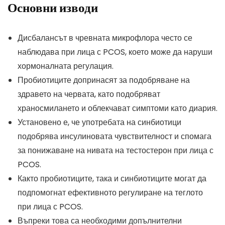
Основни изводи
Дисбалансът в чревната микрофлора често се
наблюдава при лица с PCOS, което може да наруши
хормоналната регулация.
Пробиотиците допринасят за подобряване на
здравето на червата, като подобряват
храносмилането и облекчават симптоми като диария.
Установено е, че употребата на синбиотици
подобрява инсулиновата чувствителност и спомага
за понижаване на нивата на тестостерон при лица с
PCOS.
Както пробиотиците, така и синбиотиците могат да
подпомогнат ефективното регулиране на теглото
при лица с PCOS.
Въпреки това са необходими допълнителни