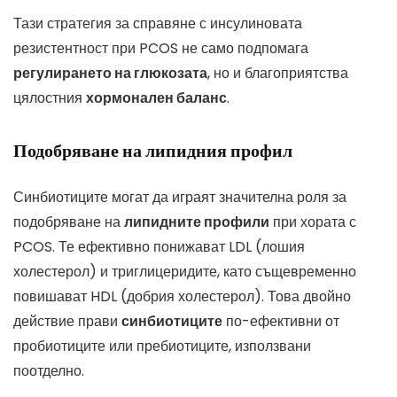
Тази стратегия за справяне с инсулиновата
резистентност при PCOS не само подпомага
регулирането на глюкозата
, но и благоприятства
цялостния
хормонален баланс
.
Подобряване на липидния профил
Синбиотиците могат да играят значителна роля за
подобряване на
липидните профили
при хората с
PCOS. Те ефективно понижават LDL (лошия
холестерол) и триглицеридите, като същевременно
повишават HDL (добрия холестерол). Това двойно
действие прави
синбиотиците
по-ефективни от
пробиотиците или пребиотиците, използвани
поотделно.