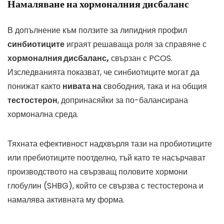
Намаляване на хормоналния дисбаланс
В допълнение към ползите за липидния профил
синбиотиците
играят решаваща роля за справяне с
хормоналния дисбаланс,
свързан с PCOS.
Изследванията показват, че синбиотиците могат да
понижат както
нивата на
свободния, така и на общия
тестостерон
, допринасяйки за по-балансирана
хормонална среда.
Тяхната ефективност надхвърля тази на пробиотиците
или пребиотиците поотделно, тъй като те насърчават
производството на свързващ половите хормони
глобулин (SHBG), който се свързва с тестостерона и
намалява активната му форма.