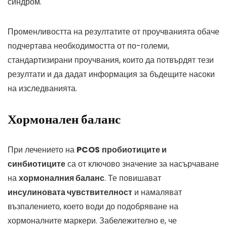
синдром.
Променливостта на резултатите от проучванията обаче
подчертава необходимостта от по-големи,
стандартизирани проучвания, които да потвърдят тези
резултати и да дадат информация за бъдещите насоки
на изследванията.
Хормонален баланс
При лечението на
PCOS
пробиотиците и
синбиотиците
са от ключово значение за насърчаване
на
хормоналния баланс
. Те повишават
инсулиновата чувствителност
и намаляват
възпалението, което води до подобряване на
хормоналните маркери. Забележително е, че