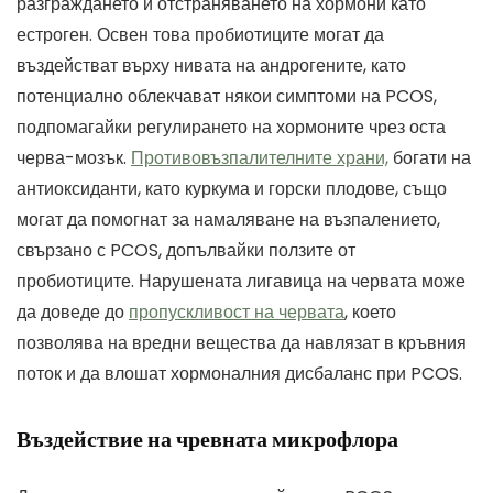
разграждането и отстраняването на хормони като
естроген. Освен това пробиотиците могат да
въздействат върху нивата на андрогените, като
потенциално облекчават някои симптоми на PCOS,
подпомагайки регулирането на хормоните чрез оста
черва-мозък.
Противовъзпалителните храни,
богати на
антиоксиданти, като куркума и горски плодове, също
могат да помогнат за намаляване на възпалението,
свързано с PCOS, допълвайки ползите от
пробиотиците. Нарушената лигавица на червата може
да доведе до
пропускливост на червата
, което
позволява на вредни вещества да навлязат в кръвния
поток и да влошат хормоналния дисбаланс при PCOS.
Въздействие на чревната микрофлора