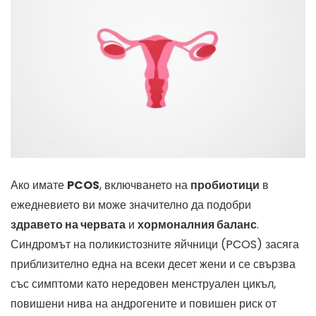
Ако имате
PCOS
, включването на
пробиотици
в
ежедневието ви може значително да подобри
здравето на червата
и
хормоналния баланс
.
Синдромът на поликистозните яйчници (PCOS) засяга
приблизително една на всеки десет жени и се свързва
със симптоми като нередовен менструален цикъл,
повишени нива на андрогените и повишен риск от