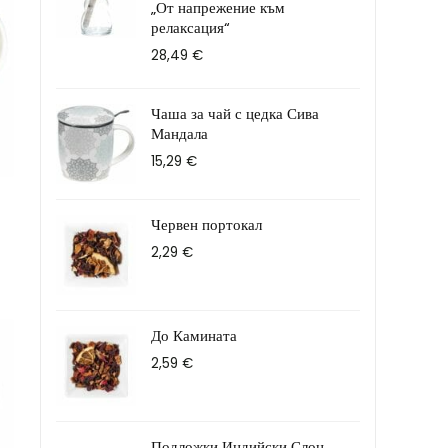
„От напрежение към
релаксация“
28,49
€
Чаша за чай с цедка Сива
Мандала
15,29
€
Червен портокал
2,29
€
До Камината
2,59
€
Подложки Индийски Слон