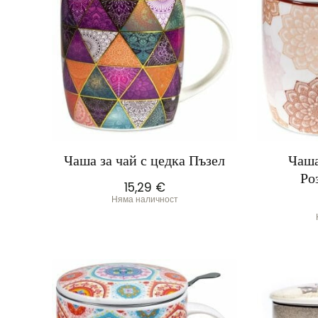
Чаша за чай с цедка Пъзел
Чаша
Ро
15,29
€
Няма наличност