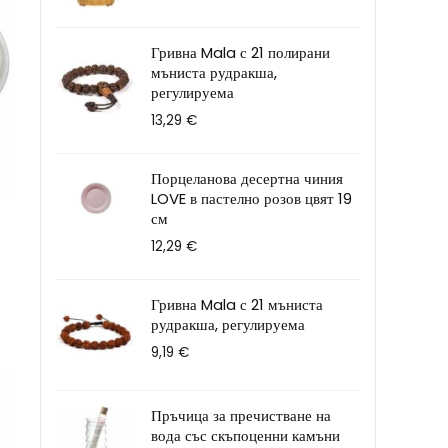
Гривна Mala с 21 полирани
мъниста рудракша,
регулируема
13,29
€
Порцеланова десертна чиния
LOVE в пастелно розов цвят 19
см
12,29
€
Гривна Mala с 21 мъниста
рудракша, регулируема
9,19
€
Пръчица за пречистване на
вода със скъпоценни камъни