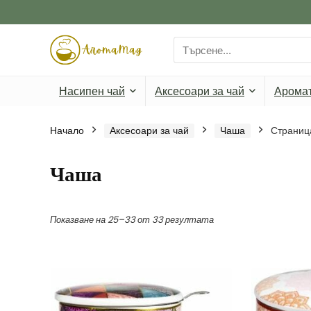
Search
for:
Насипен чай
Аксесоари за чай
Арома
Начало
Аксесоари за чай
Чаша
Страниц
Чаша
Показване на 25–33 от 33 резултата