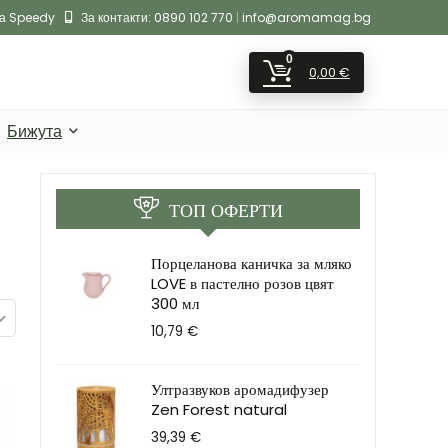
на Speedy
За контакти:
0890 102 770
|
info@aromamag.bg
0
0,00
€
Бижута
ТОП ОФЕРТИ
Порцеланова каничка за мляко
LOVE в пастелно розов цвят
300 мл
10,79
€
Ултразвуков аромадифузер
Zen Forest natural
39,39
€