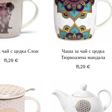
 чай с цедка Слон
Чаша за чай с цедка
Тюркоазена мандала
15,29
€
15,29
€