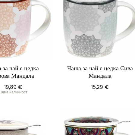
 за чай с цедка
Чаша за чай с цедка Сива
зова Мандала
Мандала
19,89
€
15,29
€
Няма наличност