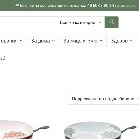
Безплатна доставка при поръчки над 49 EUR / 95,84 лв. до офис 
Всички категории
терапия
За дома
За лице и тяло
Здраве
а 3
Подреждане по подразбиране