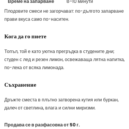
Време на запарване
8–10 минути
Плодовите смеси не загорчават: по-дългото запарване
прави вкуса само по-наситен.
Кога да го пиете
Топъл, той е като уютна прегръдка в студените дни;
студен с лед и резен лимон, освежаваща лятна напитка,
по-лека от всяка лимонада.
Съхранение
Дръжте сместа в плътно затворена кутия или буркан,
далеч от светлина, влага и силни миризми.
Продава се в разфасовка от 50 г.