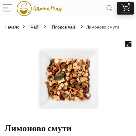
0
Начало
Чай
Плодов чай
Лимоново смути
Лимоново смути