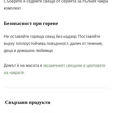
Съберете и седемте свещи от серията за пълния чакра
комплект.
Безопасност при горене
Не оставяйте горяща свещ без надзор. Поставяйте
върху топлоустойчива повърхност, далеч от течение,
деца и домашни любимци.
Домът ѝ на масата е
мозаечният свещник в цветовете
на чакрите
.
Свързани продукти