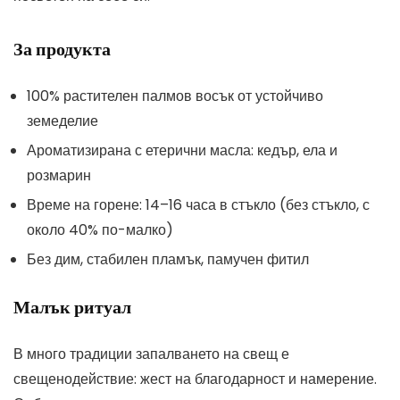
За продукта
100% растителен палмов восък от устойчиво
земеделие
Ароматизирана с етерични масла: кедър, ела и
розмарин
Време на горене: 14–16 часа в стъкло (без стъкло, с
около 40% по-малко)
Без дим, стабилен пламък, памучен фитил
Малък ритуал
В много традиции запалването на свещ е
свещенодействие: жест на благодарност и намерение.