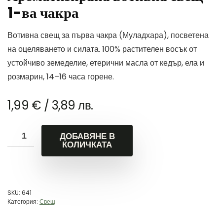
1-ва чакра
Вотивна свещ за първа чакра (Муладхара), посветена
на оцеляването и силата. 100% растителен восък от
устойчиво земеделие, етерични масла от кедър, ела и
розмарин, 14–16 часа горене.
1,99
€
/ 3,89 лв.
ДОБАВЯНЕ В
КОЛИЧКАТА
SKU:
641
Категория:
Свещ