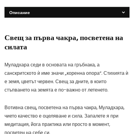
Описание
Свещ за първа чакра, посветена на
силата
Муладхара седи в основата на гръбнака, а
санскритското ѝ име значи „коренна опора“. Стихията ѝ
е земя, цветът червен. Свещ за дните, в които
стъпването на земята е по-важно от летенето.
Вотивна свещ, посветена на първа чакра, Муладхара,
чието качество е оцеляване и сила. Запалете я при
медитация, йога практика или просто в момент,
посветен на себе си.