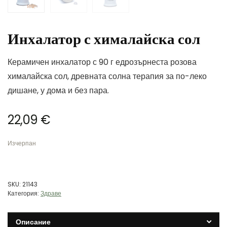
Инхалатор с хималайска сол
Керамичен инхалатор с 90 г едрозърнеста розова
хималайска сол, древната солна терапия за по-леко
дишане, у дома и без пара.
22,09
€
Изчерпан
SKU:
21143
Категория:
Здраве
Описание