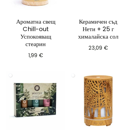
Ароматна свещ
Керамичен съд
Chill-out
Нети + 25 г
Успокояващ
хималайска сол
стеарин
23,09
€
1,99
€