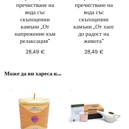
пречистване на
пречистване на
вода със
вода със
скъпоценни
скъпоценни
камъни „От
камъни „От хаос
напрежение към
до радост на
релаксация“
живота“
28,49
€
28,49
€
Може да ви хареса и…