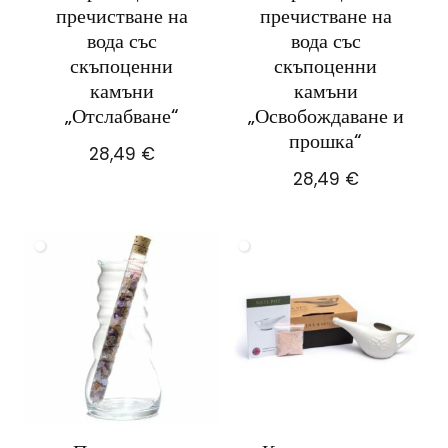
пречистване на
пречистване на
вода със
вода със
скъпоценни
скъпоценни
камъни
камъни
„Отслабване“
„Освобождаване и
прошка“
28,49
€
28,49
€