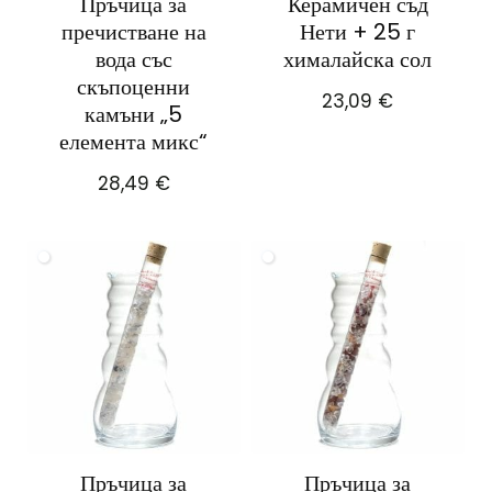
Пръчица за
Керамичен съд
пречистване на
Нети + 25 г
вода със
хималайска сол
скъпоценни
23,09
€
камъни „5
елемента микс“
28,49
€
Пръчица за
Пръчица за