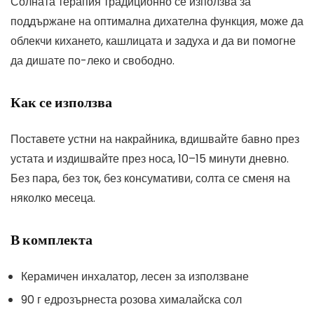
Солната терапия традиционно се използва за
поддържане на оптимална дихателна функция, може да
облекчи кихането, кашлицата и задуха и да ви помогне
да дишате по-леко и свободно.
Как се използва
Поставете устни на накрайника, вдишвайте бавно през
устата и издишвайте през носа, 10–15 минути дневно.
Без пара, без ток, без консумативи, солта се сменя на
няколко месеца.
В комплекта
Керамичен инхалатор, лесен за използване
90 г едрозърнеста розова хималайска сол