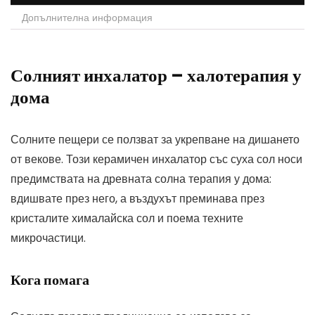
Допълнителна информация
Солният инхалатор – халотерапия у
дома
Солните пещери се ползват за укрепване на дишането
от векове. Този керамичен инхалатор със суха сол носи
предимствата на древната солна терапия у дома:
вдишвате през него, а въздухът преминава през
кристалите хималайска сол и поема техните
микрочастици.
Кога помага