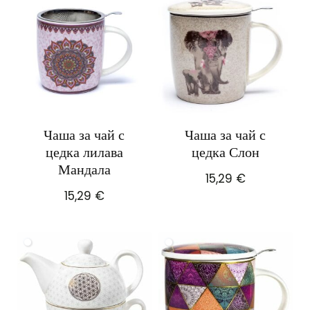
Чаша за чай с
Чаша за чай с
цедка лилава
цедка Слон
Мандала
15,29
€
15,29
€