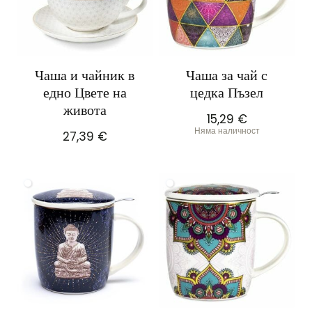
Чаша и чайник в
Чаша за чай с
едно Цвете на
цедка Пъзел
живота
15,29
€
Няма наличност
27,39
€