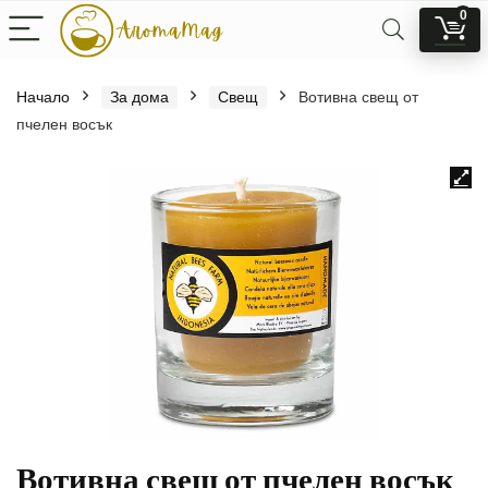
0
Начало
За дома
Свещ
Вотивна свещ от
пчелен восък
Вотивна свещ от пчелен восък