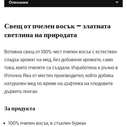
Описание
Свещ от пчелен восък – златната
светлина на природата
Вотивна свещ от 100% чист пчелен восък с естествен
сладък аромат на мед, без добавени аромати, само
това, което пчелите са създали. Изработена е ръчно в
Източна Ява от местен производител, който добива
натурален мед по време на цъфтежа на плодовите
дървета лонган.
За продукта
100% пчелен восък, в стъклен буркан