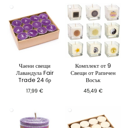
Чаени свещи
Комплект от 9
Лавандула Fair
Свещи от Рапичен
Trade 24 бр
Восък
17,99
€
45,49
€