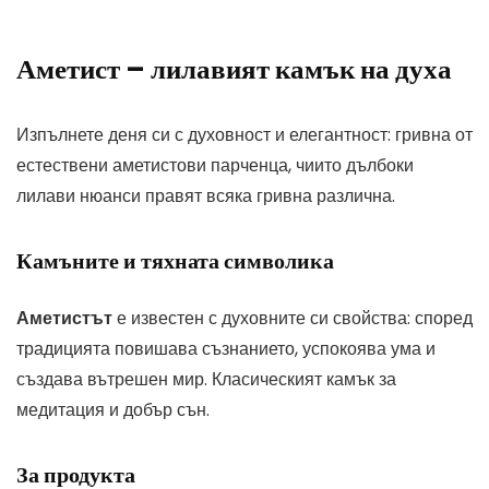
Аметист – лилавият камък на духа
Изпълнете деня си с духовност и елегантност: гривна от
естествени аметистови парченца, чиито дълбоки
лилави нюанси правят всяка гривна различна.
Камъните и тяхната символика
Аметистът
е известен с духовните си свойства: според
традицията повишава съзнанието, успокоява ума и
създава вътрешен мир. Класическият камък за
медитация и добър сън.
За продукта