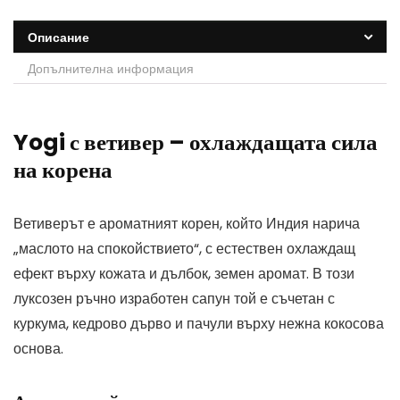
Описание
Допълнителна информация
Yogi с ветивер – охлаждащата сила
на корена
Ветиверът е ароматният корен, който Индия нарича
„маслото на спокойствието“, с естествен охлаждащ
ефект върху кожата и дълбок, земен аромат. В този
луксозен ръчно изработен сапун той е съчетан с
куркума, кедрово дърво и пачули върху нежна кокосова
основа.