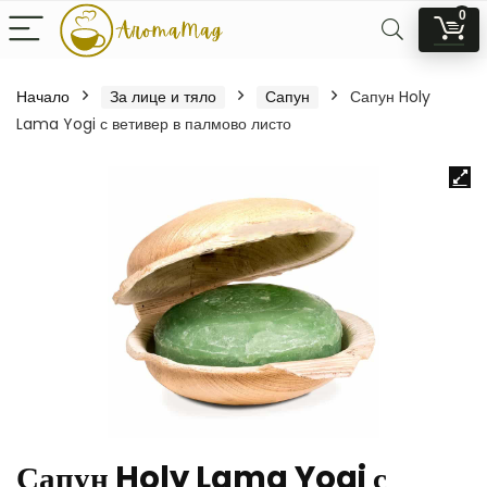
0
Начало
За лице и тяло
Сапун
Сапун Holy
Lama Yogi с ветивер в палмово листо
Сапун Holy Lama Yogi с