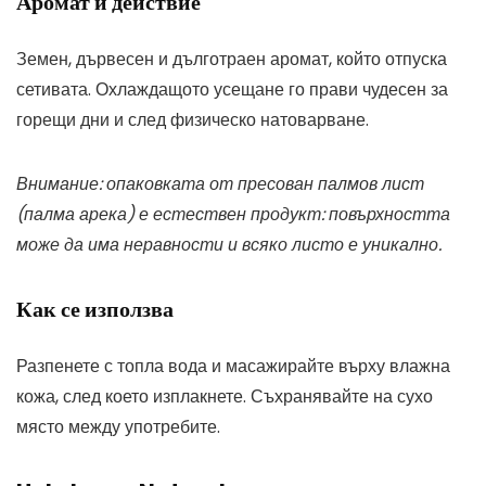
Аромат и действие
Земен, дървесен и дълготраен аромат, който отпуска
сетивата. Охлаждащото усещане го прави чудесен за
горещи дни и след физическо натоварване.
Внимание: опаковката от пресован палмов лист
(палма арека) е естествен продукт: повърхността
може да има неравности и всяко листо е уникално.
Как се използва
Разпенете с топла вода и масажирайте върху влажна
кожа, след което изплакнете. Съхранявайте на сухо
място между употребите.