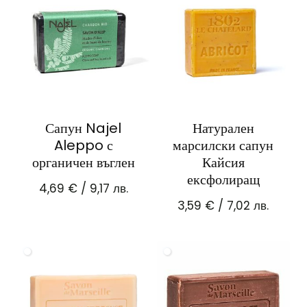
Сапун Najel
Натурален
Aleppo с
марсилски сапун
органичен въглен
Кайсия
ексфолиращ
4,69
€
/ 9,17 лв.
3,59
€
/ 7,02 лв.