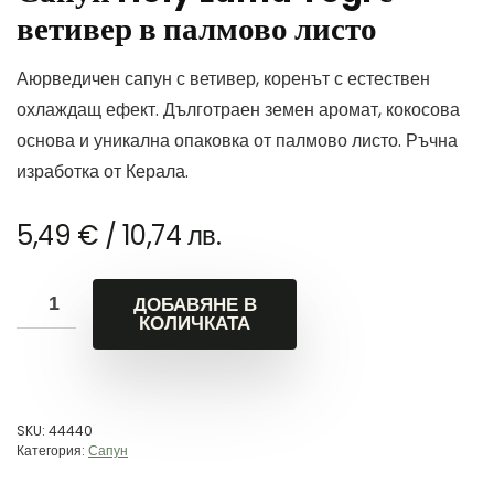
ветивер в палмово листо
Аюрведичен сапун с ветивер, коренът с естествен
охлаждащ ефект. Дълготраен земен аромат, кокосова
основа и уникална опаковка от палмово листо. Ръчна
изработка от Керала.
5,49
€
/ 10,74 лв.
ДОБАВЯНЕ В
КОЛИЧКАТА
SKU:
44440
Категория:
Сапун