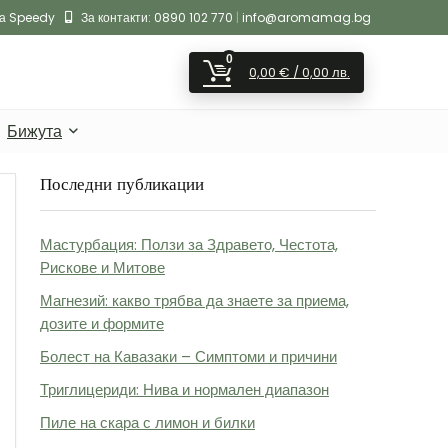
на Speedy
За контакти:
0890 102 770
|
info@aromamag.bg
0
0,00
€
/ 0,00 лв.
Бижута
Последни публикации
Мастурбация: Ползи за Здравето, Честота,
Рискове и Митове
Магнезий: какво трябва да знаете за приема,
дозите и формите
Болест на Кавазаки – Симптоми и причини
Триглицериди: Нива и нормален диапазон
Пиле на скара с лимон и билки