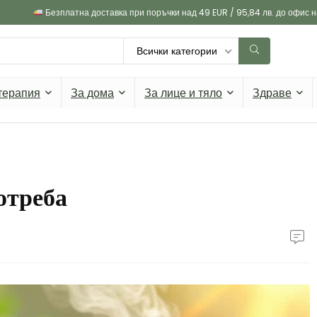
Безплатна доставка при поръчки над 49 EUR / 95,84 лв. до офис 
Всички категории
терапия
За дома
За лице и тяло
Здраве
отреба