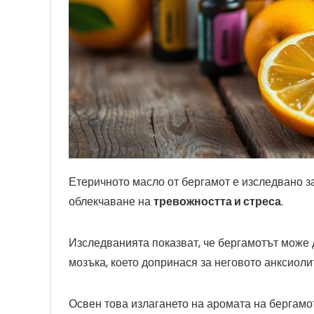
Етеричното масло от бергамот е изследвано 
облекчаване на
тревожността и стреса
.
Изследванията показват, че бергамотът може 
мозъка, което допринася за неговото анксиоли
Освен това излагането на аромата на бергамо