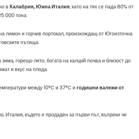
но в
Калабрия, Южна Италия
, като на тях се пада 80% от
25 000 тона.
на лимон и горчив портокал, произхождащ от Югоизточна
рговските пътища.
зима, горещо лято, богата на калций почва и близост до
мат и вкус на плода.
температури между 10°C и 37°C и
годишни валежи от
, Италия, където е продаден за първи път, въпреки че