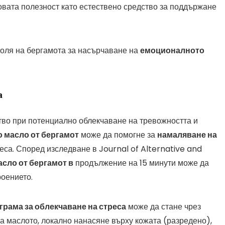
овата полезност като естествено средство за поддържане
оля на бергамота за насърчаване на
емоционалното
а
во при потенциално облекчаване на тревожността и
 масло от бергамот
може да помогне за
намаляване на
реса. Според изследване в Journal of Alternative and
сло от бергамот в
продължение на 15 минути може да
роението.
грама за облекчаване на стреса
може да стане чрез
а маслото, локално нанасяне върху кожата (разредено),