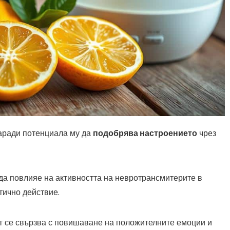
заради потенциала му да
подобрява настроението
чрез
да повлияе на активността на невротрансмитерите в
тично действие.
т се свързва с повишаване на положителните емоции и