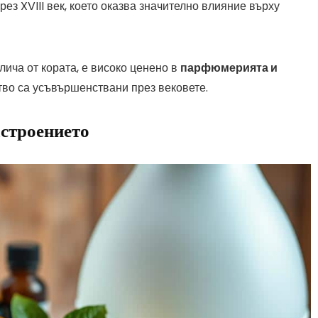
ез XVIII век, което оказва значително влияние върху
лича от кората, е високо ценено в
парфюмерията и
ство са усъвършенствани през вековете.
астроението