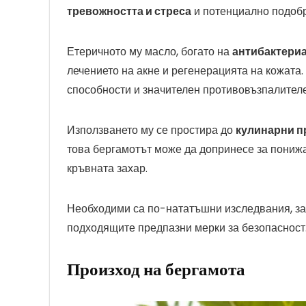
тревожността и стреса
и потенциално подобр
Етеричното му масло, богато на
антибактери
лечението на акне и регенерацията на кожата
способности и значителен противовъзпалител
Използването му се простира до
кулинарни п
това бергамотът може да допринесе за понижа
кръвната захар.
Необходими са по-нататъшни изследвания, за
подходящите предпазни мерки за безопасност
Произход на бергамота