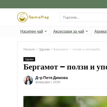
Search
for:
Насипен чай
Аксесоари за чай
Арома
Начало
»
Здраве
»
Бергамот – ползи и употреба
Здраве
Бергамот – ползи и уп
Д-р Петя Димова
февруари 1, 2025