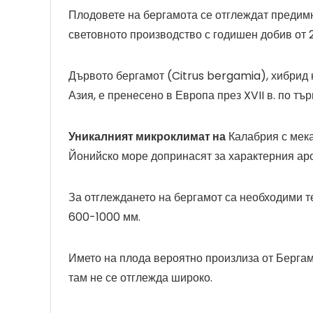
Плодовете на бергамота се отглеждат предим
световното производство с годишен добив от 
Дървото бергамот (Citrus bergamia), хибрид 
Азия, е пренесено в Европа през XVII в. по тъ
Уникалният микроклимат на
Калабрия с мека 
Йонийско море допринасят за характерния аро
За отглеждането на бергамот са необходими 
600-1000 мм.
Името на плода вероятно произлиза от Бергамо
там не се отглежда широко.