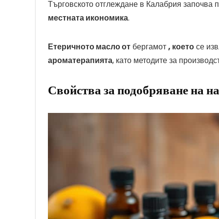
Търговското отглеждане в Калабрия започва пр
местната икономика
.
Етеричното масло от
бергамот
, което
се изв
ароматерапията
, като методите за производ
Свойства за подобряване на н