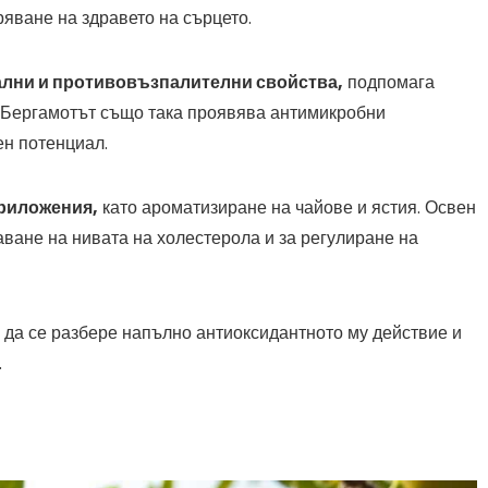
яване на здравето на сърцето.
ални и противовъзпалителни свойства,
подпомага
. Бергамотът също така проявява антимикробни
ен потенциал.
риложения,
като ароматизиране на чайове и ястия. Освен
ване на нивата на холестерола и за регулиране на
 да се разбере напълно антиоксидантното му действие и
.