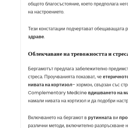
общото благосъстояние, което предполага нег
на настроението.
Тези констатации подчертават обещаващата р
здраве
.
Облекчаване на тревожността и стрес
Бергамотът предлага забележително предимст
стреса. Проучванията показват, че
етеричното
нивата на кортизол
– хормон, свързан със ст
Complementary Medicine
вдишването на ма
намали нивата на кортизол и да подобри наст
Включването на бергамот в
рутинната
ви
про
различни методи, включително разпръскване н