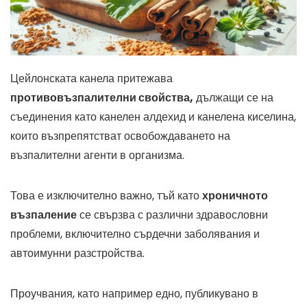
Цейлонската канела притежава
противовъзпалителни свойства,
дължащи се на
съединения като канелен алдехид и канелена киселина,
които възпрепятстват освобождаването на
възпалителни агенти в организма.
Това е изключително важно, тъй като
хроничното
възпаление
се свързва с различни здравословни
проблеми, включително сърдечни заболявания и
автоимунни разстройства.
Проучвания, като например едно, публикувано в