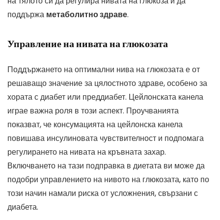
на тялото си да регулира нивата на глюкоза и да
поддържа
метаболитно здраве
.
Управление на нивата на глюкозата
Поддържането на оптимални нива на глюкозата е от
решаващо значение за цялостното здраве, особено за
хората с диабет или преддиабет. Цейлонската канела
играе важна роля в този аспект. Проучванията
показват, че консумацията на цейлонска канела
повишава инсулиновата чувствителност и подпомага
регулирането на нивата на кръвната захар.
Включването на тази подправка в диетата ви може да
подобри управлението на нивото на глюкозата, като по
този начин намали риска от усложнения, свързани с
диабета.