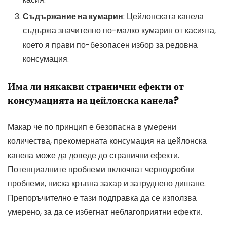
Съдържание на кумарин
: Цейлонската канела
съдържа значително по-малко кумарин от касията,
което я прави по-безопасен избор за редовна
консумация.
Има ли някакви странични ефекти от
консумацията на цейлонска канела?
Макар че по принцип е безопасна в умерени
количества, прекомерната консумация на цейлонска
канела може да доведе до странични ефекти.
Потенциалните проблеми включват чернодробни
проблеми, ниска кръвна захар и затруднено дишане.
Препоръчително е тази подправка да се използва
умерено, за да се избегнат неблагоприятни ефекти.