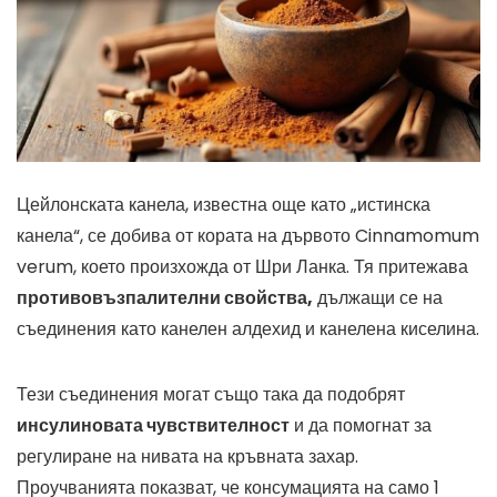
Цейлонската канела, известна още като „истинска
канела“, се добива от кората на дървото Cinnamomum
verum, което произхожда от Шри Ланка. Тя притежава
противовъзпалителни свойства,
дължащи се на
съединения като канелен алдехид и канелена киселина.
Тези съединения могат също така да подобрят
инсулиновата чувствителност
и да помогнат за
регулиране на нивата на кръвната захар.
Проучванията показват, че консумацията на само 1