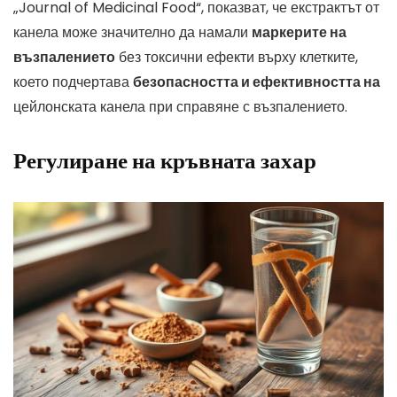
„Journal of Medicinal Food“, показват, че екстрактът от
канела може значително да намали
маркерите на
възпалението
без токсични ефекти върху клетките,
което подчертава
безопасността и ефективността на
цейлонската канела при справяне с възпалението.
Регулиране на кръвната захар