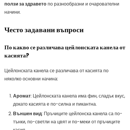
ползи за здравето
по разнообразни и очарователни
начини.
Често задавани въпроси
По какво се различава цейлонската канела от
касията?
Цейлонската канела се различава от касията по
няколко основни начина:
Аромат
: Цейлонската канела има фин, сладък вкус,
докато касията е по-силна и пикантна.
Външен вид
: Пръчиците цейлонска канела са по-
тънки, по-светли на цвят и по-меки от пръчиците
касия.