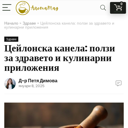
0
Начало
»
Здраве
»
Цейлонска канела: ползи за здравето и
кулинарни приложения
Здраве
Цейлонска канела: ползи
за здравето и кулинарни
приложения
Д-р Петя Димова
януари 8, 2025