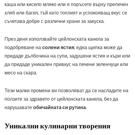
каша или кисело мляко или я поръсете върху препечен
хляб или багел, тъй като топлият и успокояващ вкус се
съчетава добре с различни храни за закуска.
През деня използвайте цейлонската канела за
подобряване на
солени ястия
; една щипка може да
придаде дълбочина на супи, задушени ястия и къри или
да придаде уникален привкус на печени зеленчуци или
месо на скара.
Тези малки промени ви позволяват да се насладите на
ползите за здравето от цейлонската канела, без да
нарушавате
обичайната си рутина
.
Уникални кулинарни творения