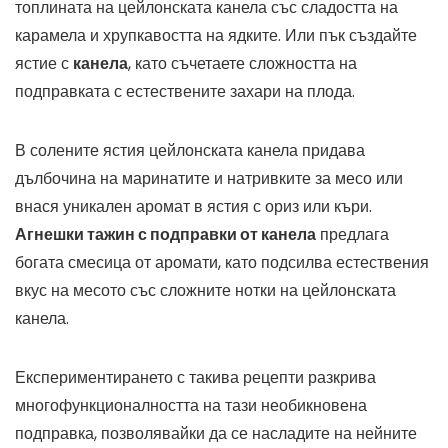
топлината на цейлонската канела със сладостта на
карамела и хрупкавостта на ядките. Или пък създайте
ястие с
канела
, като съчетаете сложността на
подправката с естествените захари на плода.
В солените ястия цейлонската канела придава
дълбочина на маринатите и натривките за месо или
внася уникален аромат в ястия с ориз или къри.
Агнешки тажин с подправки от канела
предлага
богата смесица от аромати, като подсилва естествения
вкус на месото със сложните нотки на цейлонската
канела.
Експериментирането с такива рецепти разкрива
многофункционалността на тази необикновена
подправка, позволявайки да се насладите на нейните