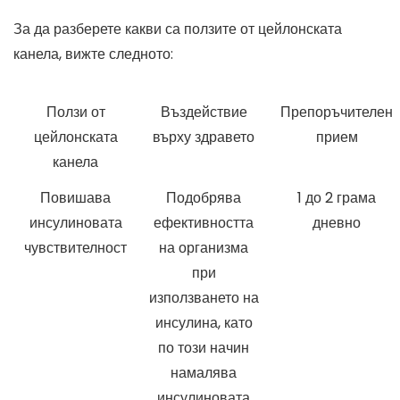
За да разберете какви са ползите от цейлонската
канела, вижте следното:
Ползи от
Въздействие
Препоръчителен
цейлонската
върху здравето
прием
канела
Повишава
Подобрява
1 до 2 грама
инсулиновата
ефективността
дневно
чувствителност
на организма
при
използването на
инсулина, като
по този начин
намалява
инсулиновата