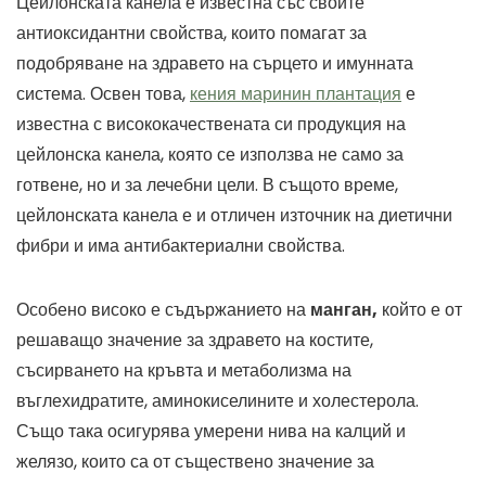
Цейлонската канела е известна със своите
антиоксидантни свойства, които помагат за
подобряване на здравето на сърцето и имунната
система. Освен това,
кения маринин плантация
е
известна с висококачествената си продукция на
цейлонска канела, която се използва не само за
готвене, но и за лечебни цели. В същото време,
цейлонската канела е и отличен източник на диетични
фибри и има антибактериални свойства.
Особено високо е съдържанието на
манган,
който е от
решаващо значение за здравето на костите,
съсирването на кръвта и метаболизма на
въглехидратите, аминокиселините и холестерола.
Също така осигурява умерени нива на калций и
желязо, които са от съществено значение за