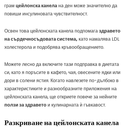
грам
цейлонска канела
на ден може значително да
повиши инсулиновата чувствителност.
Освен това цейлонската канела подпомага
здравето
на сърдечносъдовата система,
като намалява LDL
холестерола и подобрява кръвообращението.
Можете лесно да включите тази подправка в диетата
си, като я поръсите в кафето, чая, овесените ядки или
дори в солени ястия. Когато навлезете по-дълбоко в
характеристиките и разнообразните приложения на
цейлонската канела, ще откриете повече за нейните
ползи за здравето
и кулинарната ѝ гъвкавост.
Разкриване на цейлонската канела