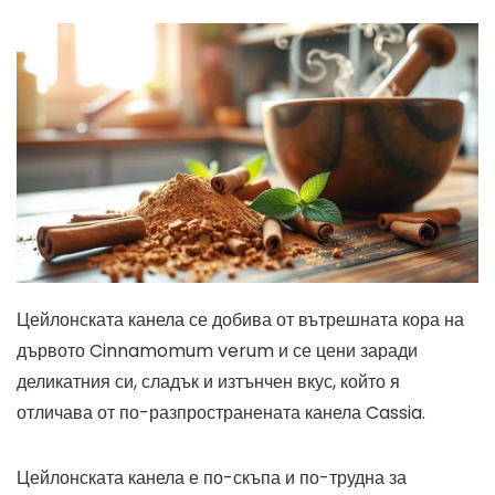
Цейлонската канела се добива от вътрешната кора на
дървото Cinnamomum verum и се цени заради
деликатния си, сладък и изтънчен вкус, който я
отличава от по-разпространената канела Cassia.
Цейлонската канела е по-скъпа и по-трудна за