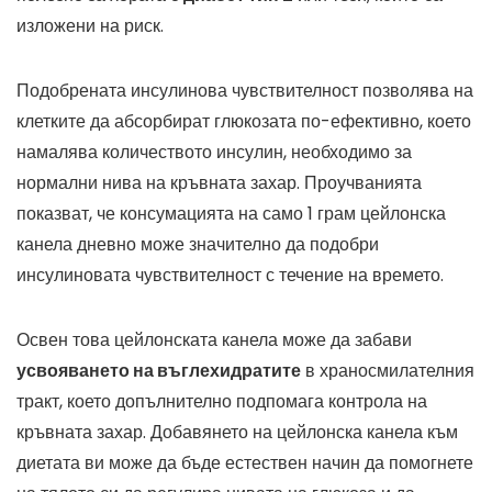
изложени на риск.
Подобрената инсулинова чувствителност позволява на
клетките да абсорбират глюкозата по-ефективно, което
намалява количеството инсулин, необходимо за
нормални нива на кръвната захар. Проучванията
показват, че консумацията на само 1 грам цейлонска
канела дневно може значително да подобри
инсулиновата чувствителност с течение на времето.
Освен това цейлонската канела може да забави
усвояването на въглехидратите
в храносмилателния
тракт, което допълнително подпомага контрола на
кръвната захар. Добавянето на цейлонска канела към
диетата ви може да бъде естествен начин да помогнете