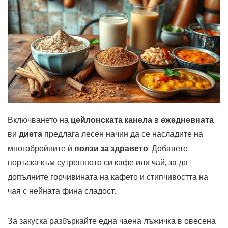
Включването на
цейлонската канела
в
ежедневната
ви
диета
предлага лесен начин да се насладите на
многобройните ѝ
ползи за здравето
. Добавете
поръска към сутрешното си кафе или чай, за да
допълните горчивината на кафето и стипчивостта на
чая с нейната фина сладост.
За закуска разбъркайте една чаена лъжичка в овесена