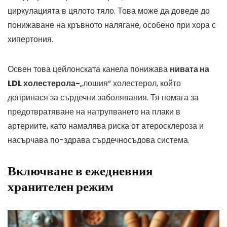
циркулацията в цялото тяло. Това може да доведе до
понижаване на кръвното налягане, особено при хора с
хипертония.
Освен това цейлонската канела понижава
нивата на
LDL холестерола-
„лошия“ холестерол, който
допринася за сърдечни заболявания. Тя помага за
предотвратяване на натрупването на плаки в
артериите, като намалява риска от атеросклероза и
насърчава по-здрава сърдечносъдова система.
Включване в ежедневния
хранителен режим