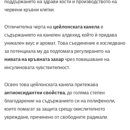
поддържането на здрави кости и производството на
червени кръвни клетки.
Отличителна черта на
цейлонската канела
е
съдържанието на канелен алдехид, който ѝ придава
уникален вкус и аромат. Това съединение е изследвано
за потенциала му да подпомага регулирането на
нивата на кръвната захар
чрез повишаване на
инсулиновата чувствителност.
Освен това цейлонската канела притежава
антиоксидантни свойства
, до голяма степен
благодарение на съдържанието си на полифеноли,
които помагат за защита срещу окислителното
увреждане, причинено от свободните радикали.