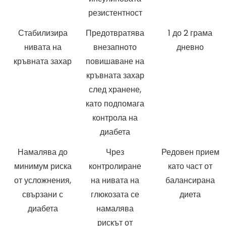
резистентност
Стабилизира
Предотвратява
1 до 2 грама
нивата на
внезапното
дневно
кръвната захар
повишаване на
кръвната захар
след хранене,
като подпомага
контрола на
диабета
Намалява до
Чрез
Редовен прием
минимум риска
контролиране
като част от
от усложнения,
на нивата на
балансирана
свързани с
глюкозата се
диета
диабета
намалява
рискът от