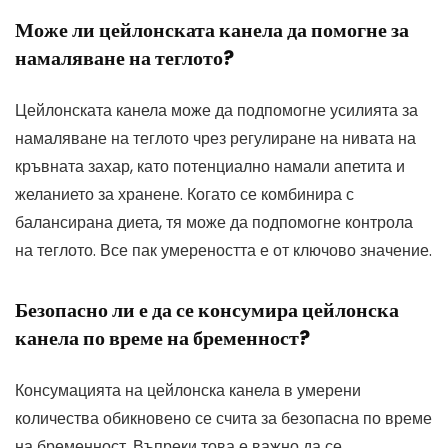
Може ли цейлонската канела да помогне за
намаляване на теглото?
Цейлонската канела може да подпомогне усилията за
намаляване на теглото чрез регулиране на нивата на
кръвната захар, като потенциално намали апетита и
желанието за хранене. Когато се комбинира с
балансирана диета, тя може да подпомогне контрола
на теглото. Все пак умереността е от ключово значение.
Безопасно ли е да се консумира цейлонска
канела по време на бременност?
Консумацията на цейлонска канела в умерени
количества обикновено се счита за безопасна по време
на бременност. Въпреки това е важно да се