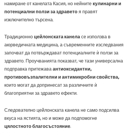
намиране от канелата Касия, но нейните
кулинарни и
потенциални ползи за здравето
я правят
изключително търсена.
Традиционно
цейлонската канела
се използва в
аюрведичната медицина, а съвременните изследвания
започват да потвърждават потенциалните ѝ ползи за
здравето. Проучванията показват, че тази универсална
подправка притежава
антиоксидантни,
противовъзпалителни и антимикробни свойства,
които могат да допринесат за различните ѝ
благоприятни за здравето ефекти.
Следователно цейлонската канела не само подсилва
вкуса на ястията, но и може да подпомогне
цялостното благосъстояние
.