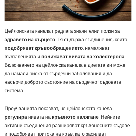
Цейлонската канела предлага значителни ползи за
здравето на сърцето
. Тя съдържа съединения, които
подобряват кръвообращението
, намаляват
възпаленията и
понижават нивата на холестерола
.
Включването на цейлонска канела в диетата ви може
да намали риска от сърдечни заболявания и да
насърчи доброто състояние на сърдечно-съдовата
система.
Проучванията показват, че цейлонската канела
регулира
нивата на
кръвното налягане
. Нейните
активни съединения разширяват кръвоносните съдове
и подобряват притока на кръв, като засилват