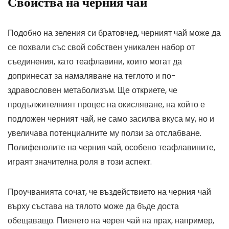
Свойства на черния чай
Подобно на зеления си братовчед, черният чай може да
се похвали със свой собствен уникален набор от
съединения, като теафлавини, които могат да
допринесат за намаляване на теглото и по-
здравословен метаболизъм. Ще откриете, че
продължителният процес на окисляване, на който е
подложен черният чай, не само засилва вкуса му, но и
увеличава потенциалните му ползи за отслабване.
Полифенолите на черния чай, особено теафлавините,
играят значителна роля в този аспект.
Проучванията сочат, че въздействието на черния чай
върху състава на тялото може да бъде доста
обещаващо. Пиенето на черен чай на прах, например,