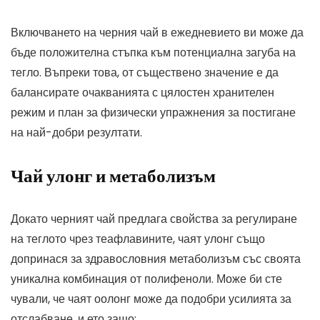
Включването на черния чай в ежедневието ви може да
бъде положителна стъпка към потенциална загуба на
тегло. Въпреки това, от съществено значение е да
балансирате очакванията с цялостен хранителен
режим и план за физически упражнения за постигане
на най-добри резултати.
Чай улонг и метаболизъм
Докато черният чай предлага свойства за регулиране
на теглото чрез теафлавините, чаят улонг също
допринася за здравословния метаболизъм със своята
уникална комбинация от полифеноли. Може би сте
чували, че чаят оолонг може да подобри усилията за
отслабване, и ето защо: