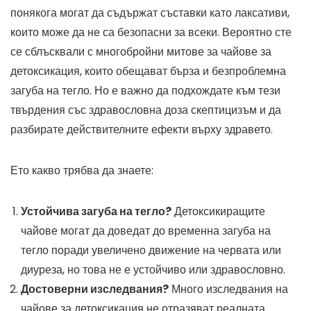
понякога могат да съдържат съставки като лаксативи,
които може да не са безопасни за всеки. Вероятно сте
се сблъсквали с многобройни митове за чайове за
детоксикация, които обещават бърза и безпроблемна
загуба на тегло. Но е важно да подхождате към тези
твърдения със здравословна доза скептицизъм и да
разбирате действителните ефекти върху здравето.
Ето какво трябва да знаете:
Устойчива загуба на тегло?
Детоксикиращите
чайове могат да доведат до временна загуба на
тегло поради увеличено движение на червата или
диуреза, но това не е устойчиво или здравословно.
Достоверни изследвания?
Много изследвания на
чайове за детоксикация не отразяват реалната