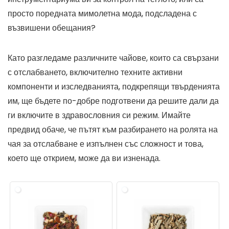
просто поредната мимолетна мода, подсладена с
възвишени обещания?
Като разгледаме различните чайове, които са свързани
с отслабването, включително техните активни
компоненти и изследванията, подкрепящи твърденията
им, ще бъдете по-добре подготвени да решите дали да
ги включите в здравословния си режим. Имайте
предвид обаче, че пътят към разбирането на ролята на
чая за отслабване е изпълнен със сложност и това,
което ще открием, може да ви изненада.