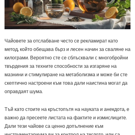
Чайовете за отслабване често се рекламират като
метод, който обещава бърз и лесен начин за сваляне на
килограми. Вероятно сте се сблъсквали с многобройни
твърдения за техните способности за изгаряне на
мазнини и стимулиране на метаболизма и може би сте
скептично настроени към това дали наистина могат да
оправдаят шума.
Тъй като стоите на кръстопътя на науката и анекдота, е
важно да пресеете листата на фактите и измислиците.
Дали тези чайове са ценно допълнение към
инструментариума ви за контрол на теглото, или са