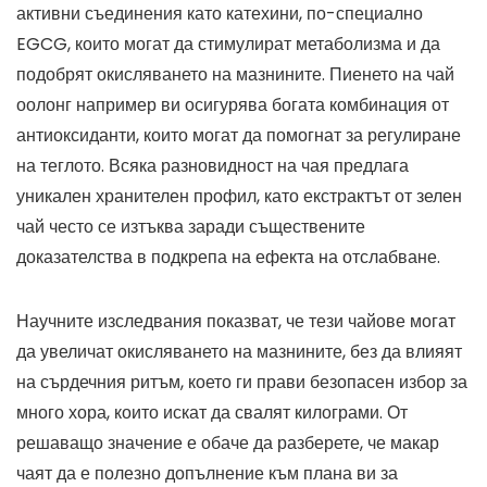
активни съединения като катехини, по-специално
EGCG, които могат да стимулират метаболизма и да
подобрят окисляването на мазнините. Пиенето на чай
оолонг например ви осигурява богата комбинация от
антиоксиданти, които могат да помогнат за регулиране
на теглото. Всяка разновидност на чая предлага
уникален хранителен профил, като екстрактът от зелен
чай често се изтъква заради съществените
доказателства в подкрепа на ефекта на отслабване.
Научните изследвания показват, че тези чайове могат
да увеличат окисляването на мазнините, без да влияят
на сърдечния ритъм, което ги прави безопасен избор за
много хора, които искат да свалят килограми. От
решаващо значение е обаче да разберете, че макар
чаят да е полезно допълнение към плана ви за