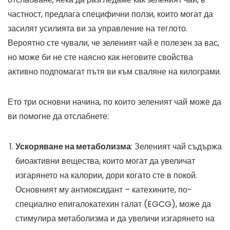
частност, предлага специфични ползи, които могат да
засилят усилията ви за управление на теглото.
Вероятно сте чували, че зеленият чай е полезен за вас,
но може би не сте наясно как неговите свойства
активно подпомагат пътя ви към сваляне на килограми.
Ето три основни начина, по които зеленият чай може да
ви помогне да отслабнете:
Ускоряване на метаболизма
: Зеленият чай съдържа
биоактивни вещества, които могат да увеличат
изгарянето на калории, дори когато сте в покой.
Основният му антиоксидант – катехините, по-
специално епигалокатехин галат (EGCG), може да
стимулира метаболизма и да увеличи изгарянето на