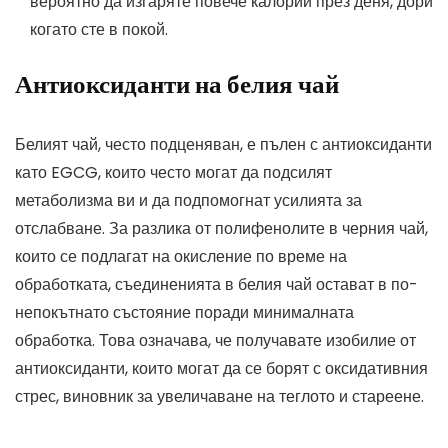
вероятно да изгаряте повече калории през деня, дори
когато сте в покой.
Антиоксиданти на белия чай
Белият чай, често подценяван, е пълен с антиоксиданти
като EGCG, които често могат да подсилят
метаболизма ви и да подпомогнат усилията за
отслабване. За разлика от полифенолите в черния чай,
които се подлагат на окисление по време на
обработката, съединенията в белия чай остават в по-
непокътнато състояние поради минималната
обработка. Това означава, че получавате изобилие от
антиоксиданти, които могат да се борят с оксидативния
стрес, виновник за увеличаване на теглото и стареене.