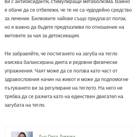
ви с антиоксиданти, стимулиращи метаболизма. Важно
е обаче да се отбележи, че те не са чудодейно средство
за лечение. Билковите чайове също предлагат ползи,
но е важно да бъдете предпазливи по отношение на
митовете за чая за детоксикация.
Не забравяйте, че постигането на загуба на тегло
изисква балансирана диета и редовни физически
упражнения. Чаят може да се ползва като част от
здравословния начин на живот и може да подпомогне
пътуването ви за регулиране на теглото. На него не
трябва да се разчита като на единствен двигател на
загубата на тегло.
Д-р Петя Димова