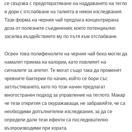
се свързва с предотвратяване на наддаването на тегло
и дори с отслабване на талията в някои изследвания.
Тази форма на черния чай предлага концентрирана
доза от полезните съединения, което потенциално
засилва въздействието му по пътя към отслабване.
Освен това полифенолите на черния чай биха могли да
намалят приема на калории, като повлияят на
сигналите за апетит. Те могат също така да променят
чревните бактерии по начин, който се бори със
затлъстяването, като по този начин предлагат
многостранен подход за управление на теглото. Макар
че тези открития са окуражаващи, не забравяйте, че са
необходими допълнителни изследвания, за да се
определи дали тези ефекти са последователно
възпроизводими при хората.