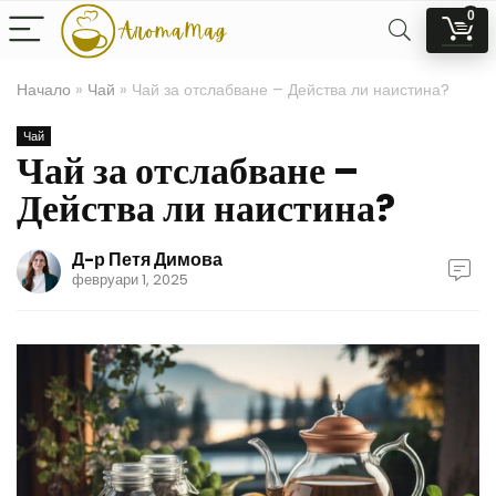
0
Начало
»
Чай
»
Чай за отслабване – Действа ли наистина?
Чай
Чай за отслабване –
Действа ли наистина?
Д-р Петя Димова
февруари 1, 2025