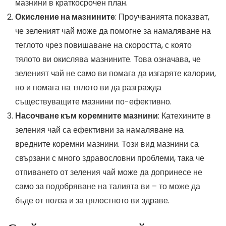
мазнини в краткосрочен план.
Окисление на мазнините
: Проучванията показват,
че зеленият чай може да помогне за намаляване на
теглото чрез повишаване на скоростта, с която
тялото ви окислява мазнините. Това означава, че
зеленият чай не само ви помага да изгаряте калории,
но и помага на тялото ви да разгражда
съществуващите мазнини по-ефективно.
Насочване към коремните мазнини
: Катехините в
зеления чай са ефективни за намаляване на
вредните коремни мазнини. Този вид мазнини са
свързани с много здравословни проблеми, така че
отпиването от зеления чай може да допринесе не
само за подобряване на талията ви – то може да
бъде от полза и за цялостното ви здраве.