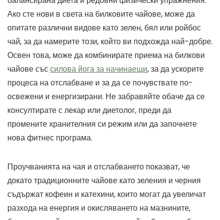
балансирана диета и редовни физически упражнения.
Ако сте нови в света на билковите чайове, може да
опитате различни видове като зелен, бял или ройбос
чай, за да намерите този, който ви подхожда най-добре.
Освен това, може да комбинирате приема на билкови
чайове със
силова йога за начинаещи
, за да ускорите
процеса на отслабване и за да се почувствате по-
освежени и енергизирани. Не забравяйте обаче да се
консултирате с лекар или диетолог, преди да
промените хранителния си режим или да започнете
нова фитнес програма.
Проучванията на чая и отслабването показват, че
докато традиционните чайове като зеления и черния
съдържат кофеин и катехини, които могат да увеличат
разхода на енергия и окисляването на мазнините,