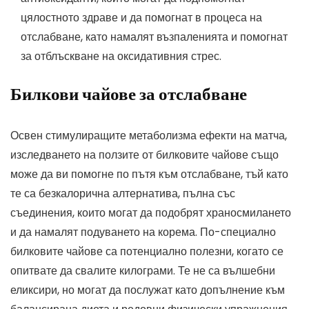
цялостното здраве и да помогнат в процеса на
отслабване, като намалят възпаленията и помогнат
за отблъскване на оксидативния стрес.
Билкови чайове за отслабване
Освен стимулиращите метаболизма ефекти на матча,
изследването на ползите от билковите чайове също
може да ви помогне по пътя към отслабване, тъй като
те са безкалорична алтернатива, пълна със
съединения, които могат да подобрят храносмилането
и да намалят подуването на корема. По-специално
билковите чайове са потенциално полезни, когато се
опитвате да свалите килограми. Те не са вълшебни
еликсири, но могат да послужат като допълнение към