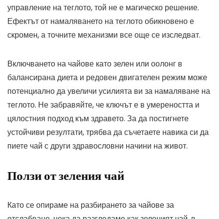
управление на теглото, той не е магическо решение.
Ефектът от намаляването на теглото обикновено е
скромен, а точните механизми все още се изследват.
Включването на чайове като зелен или оолонг в
балансирана диета и редовен двигателен режим може
потенциално да увеличи усилията ви за намаляване на
теглото. Не забравяйте, че ключът е в умереността и
цялостния подход към здравето. За да постигнете
устойчиви резултати, трябва да съчетаете навика си да
пиете чай с други здравословни начини на живот.
Ползи от зеления чай
Като се опираме на разбирането за чайове за
отслабване, нека да разгледаме как зеленият чай, в