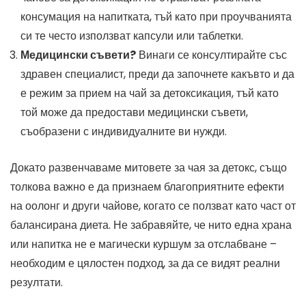
консумация на напитката, тъй като при проучванията
си те често използват капсули или таблетки.
Медицински съвети?
Винаги се консултирайте със
здравен специалист, преди да започнете какъвто и да
е режим за прием на чай за детоксикация, тъй като
той може да предостави медицински съвети,
съобразени с индивидуалните ви нужди.
Докато развенчаваме митовете за чая за детокс, също
толкова важно е да признаем благоприятните ефекти
на оолонг и други чайове, когато се ползват като част от
балансирана диета. Не забравяйте, че нито една храна
или напитка не е магически куршум за отслабване –
необходим е цялостен подход, за да се видят реални
резултати.