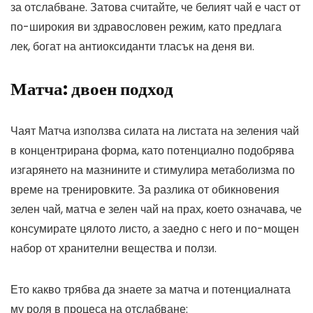
за отслабване. Затова считайте, че белият чай е част от
по-широкия ви здравословен режим, като предлага
лек, богат на антиоксиданти тласък на деня ви.
Матча: двоен подход
Чаят Матча използва силата на листата на зеления чай
в концентрирана форма, като потенциално подобрява
изгарянето на мазнините и стимулира метаболизма по
време на тренировките. За разлика от обикновения
зелен чай, матча е зелен чай на прах, което означава, че
консумирате цялото листо, а заедно с него и по-мощен
набор от хранителни вещества и ползи.
Ето какво трябва да знаете за матча и потенциалната
му роля в процеса на отслабване: