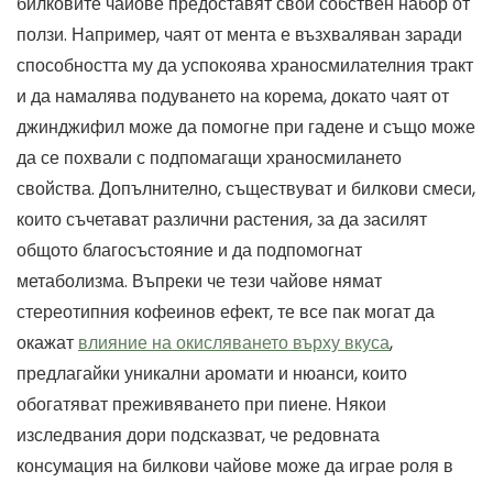
билковите чайове предоставят свой собствен набор от
ползи. Например, чаят от мента е възхваляван заради
способността му да успокоява храносмилателния тракт
и да намалява подуването на корема, докато чаят от
джинджифил може да помогне при гадене и също може
да се похвали с подпомагащи храносмилането
свойства. Допълнително, съществуват и билкови смеси,
които съчетават различни растения, за да засилят
общото благосъстояние и да подпомогнат
метаболизма. Въпреки че тези чайове нямат
стереотипния кофеинов ефект, те все пак могат да
окажат
влияние на окисляването върху вкуса
,
предлагайки уникални аромати и нюанси, които
обогатяват преживяването при пиене. Някои
изследвания дори подсказват, че редовната
консумация на билкови чайове може да играе роля в