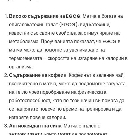
Високо съдържание на EGCG
: Матча е богата на
епигалокатехин галат (EGCG), вид катехини,
известни със своите свойства за стимулиране на
метаболизма. Проучванията показват, че EGCG в
матча може да помогне за увеличаване на
термогенезата – скоростта на изгаряне на калории в
организма.
Съдържание на кофеин
: Кофеинът в зеления чай,
включително в матча, може да подпомогне загубата
на тегло чрез подобряване на физическата
работоспособност, като по този начин ви помага да
се напрягате повече по време на тренировка и да
изгаряте повече калории.
Антиоксидантна сила
: Матча е пълен с
антиоксиданти, които могат да подпомогнат