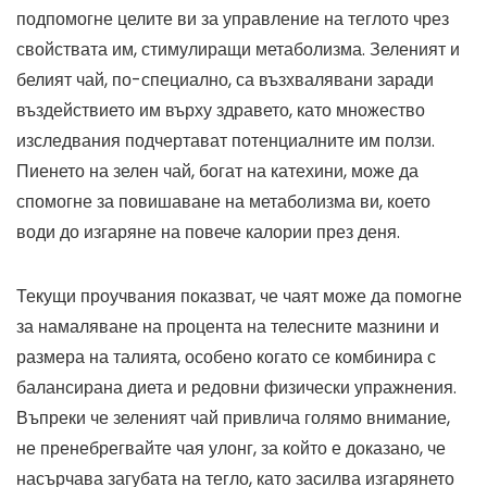
подпомогне целите ви за управление на теглото чрез
свойствата им, стимулиращи метаболизма. Зеленият и
белият чай, по-специално, са възхвалявани заради
въздействието им върху здравето, като множество
изследвания подчертават потенциалните им ползи.
Пиенето на зелен чай, богат на катехини, може да
спомогне за повишаване на метаболизма ви, което
води до изгаряне на повече калории през деня.
Текущи проучвания показват, че чаят може да помогне
за намаляване на процента на телесните мазнини и
размера на талията, особено когато се комбинира с
балансирана диета и редовни физически упражнения.
Въпреки че зеленият чай привлича голямо внимание,
не пренебрегвайте чая улонг, за който е доказано, че
насърчава загубата на тегло, като засилва изгарянето