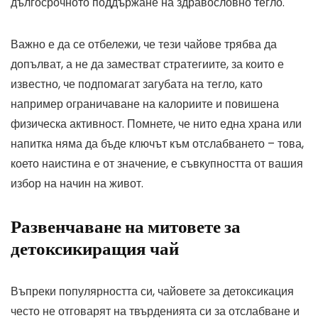
дългосрочното поддържане на здравословно тегло.
Важно е да се отбележи, че тези чайове трябва да
допълват, а не да заместват стратегиите, за които е
известно, че подпомагат загубата на тегло, като
например ограничаване на калориите и повишена
физическа активност. Помнете, че нито една храна или
напитка няма да бъде ключът към отслабването – това,
което наистина е от значение, е съвкупността от вашия
избор на начин на живот.
Развенчаване на митовете за
детоксикиращия чай
Въпреки популярността си, чайовете за детоксикация
често не отговарят на твърденията си за отслабване и