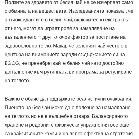
Ползите за здравето от белия чай не се изчерпват само
с обмяната на веществата. Изследванията показват, че
антиоксидантите в белия чай, включително екстрактът
от него, могат да играят роля за намаляване на
възпалението – друг ключов фактор за постигане на
здравословно тегло. Макар че зеленият чай често е в
центъра на вниманието заради съдържанието си на
EGCG, не пренебрегвайте белия чай като достойно
допълнение към рутинната ви програма за регулиране
на теглото.
Важно е обаче да поддържате реалистични очаквания.
Пиенето на бял чай може да е полезно за намаляване
на теглото, но не е вълшебна отвара. Балансираното
хранене и редовните физически упражнения все още
са крайъгълните камъни на всяка ефективна стратегия